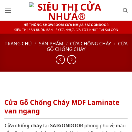
Skip
to
content
HỆ THỐNG SHOWROOM CỬA NHỰA SAIGONDOOR
SIÊU THỊ BÁN BUÔN BÁN LẺ CỬA NHỰA GIÁ TỐT NHẤT TẠI SÀI GÒN
TRANG CHỦ
/
SẢN PHẨM
/
CỬA CHỐNG CHÁY
/
CỬA
GỖ CHỐNG CHÁY
Cửa Gỗ Chống Cháy MDF Laminate
van ngang
Cửa chống cháy
tại
SAIGONDOOR
phong phú về màu