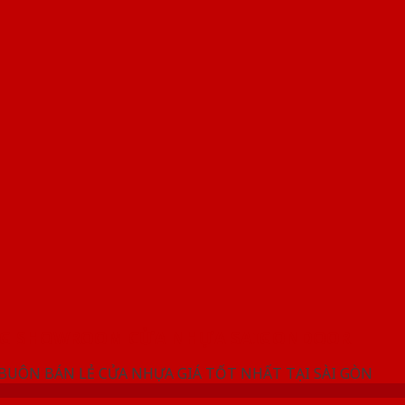
NG SHOWROOM CỬA NHỰA SAIGONDOOR
 BUÔN BÁN LẺ CỬA NHỰA GIÁ TỐT NHẤT TẠI SÀI GÒN