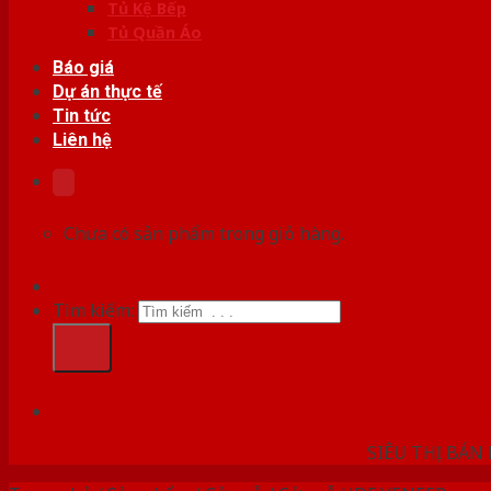
Tủ Kệ Bếp
Tủ Quần Áo
Báo giá
Dự án thực tế
Tin tức
Liên hệ
Chưa có sản phẩm trong giỏ hàng.
Tìm kiếm:
HỆ THỐ
SIÊU THỊ BÁN