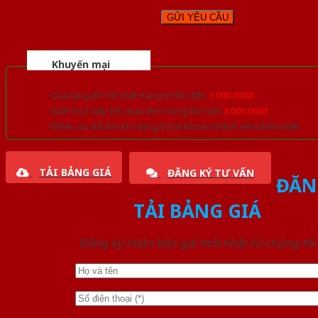
Khuyến mại
Quà tặng đồ nội thất trang trí lên đến
1.000.000đ
Giảm trực tiếp khi mua đơn hàng lớn hơn
3.000.000đ
Nhiều ưu đãi lớn khi đăng ký tài khoản thành viên thân thiết
TẢI BẢNG GIÁ
ĐĂNG KÝ TƯ VẤN
ĐĂN
TẢI BẢNG GIÁ
Đăng ký nhận báo giá mới nhất từ chúng tôi