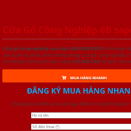
Cửa Gỗ Công Nghiệp 6B sape
Cửa gỗ công nghiệp cao cấp SAIGONDOOR
là thương hi
sản xuất và phân phối những dòng cửa gỗ công nghiệp chấ
có những chính sách bán hàng
ƯU ĐÃI
CAO
đi kèm với sự
MUA HÀNG NHANH
ĐĂNG KÝ MUA HÀNG NHAN
Chúng tôi sẽ liên lạc lại với quý khách trong thời gian