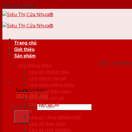
Skip to content
Trang chủ
Giới thiệu
HỆ THỐ
Sản phẩm
SIÊU THỊ BÁN
Cửa chống cháy
Cửa gỗ chống cháy
Cửa nhôm vân gỗ
Cửa thép chống cháy
Tư vấn bán hàng
Cửa Thép Hàn Quốc
0824.400.400
Cửa thép vân gỗ
Cửa vân gỗ 5D
Tìm kiếm:
Cửa gỗ
Cửa gỗ công nghiệp HDF
Cửa Gỗ Hàn Quốc
Cửa gỗ HDF VENEER