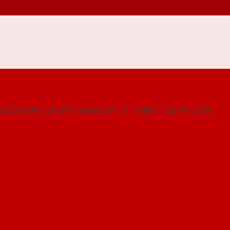
NG SHOWROOM CỬA NHỰA SAIGONDOOR
 BUÔN BÁN LẺ CỬA NHỰA GIÁ TỐT NHẤT TẠI SÀI GÒN