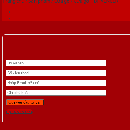
Trang chủ
/
Sản phẩm
/
Cửa gỗ
/
Cửa gỗ HDF VENEER
Gọi 0976.169.864