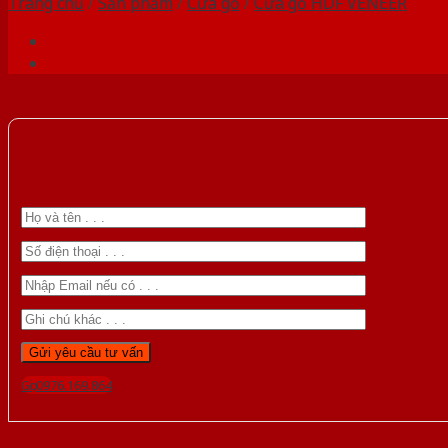
Trang chủ
/
Sản phẩm
/
Cửa gỗ
/
Cửa gỗ HDF VENEER
Gọi 0976.169.864