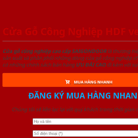
Cửa Gỗ Công Nghiệp HDF ve
Cửa gỗ công nghiệp cao cấp SAIGONDOOR
là thương hi
sản xuất và phân phối những dòng cửa gỗ công nghiệp chấ
có những chính sách bán hàng
ƯU ĐÃI
CAO
đi kèm với sự
MUA HÀNG NHANH
ĐĂNG KÝ MUA HÀNG NHAN
Chúng tôi sẽ liên lạc lại với quý khách trong thời gian