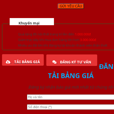
Khuyến mại
Quà tặng đồ nội thất trang trí lên đến
1.000.000đ
Giảm trực tiếp khi mua đơn hàng lớn hơn
3.000.000đ
Nhiều ưu đãi lớn khi đăng ký tài khoản thành viên thân thiết
TẢI BẢNG GIÁ
ĐĂNG KÝ TƯ VẤN
ĐĂN
TẢI BẢNG GIÁ
Đăng ký nhận báo giá mới nhất từ chúng tôi