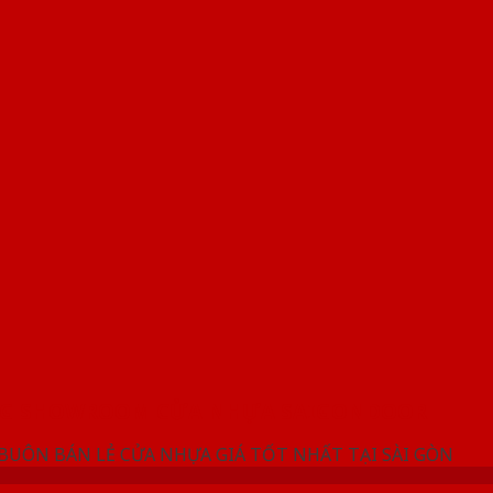
NG SHOWROOM CỬA NHỰA SAIGONDOOR
 BUÔN BÁN LẺ CỬA NHỰA GIÁ TỐT NHẤT TẠI SÀI GÒN