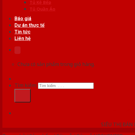
Tủ Kệ Bếp
Tủ Quần Áo
Báo giá
Dự án thực tế
Tin tức
Liên hệ
Chưa có sản phẩm trong giỏ hàng.
Tìm kiếm:
HỆ THỐ
SIÊU THỊ BÁN