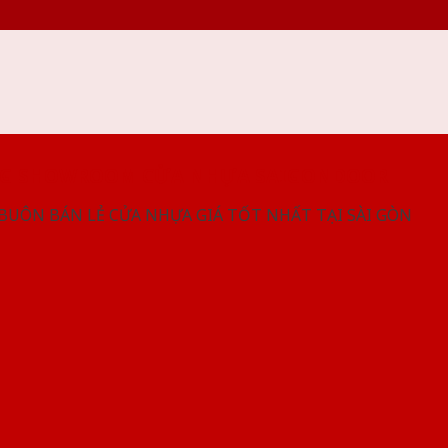
NG SHOWROOM CỬA NHỰA SAIGONDOOR
 BUÔN BÁN LẺ CỬA NHỰA GIÁ TỐT NHẤT TẠI SÀI GÒN