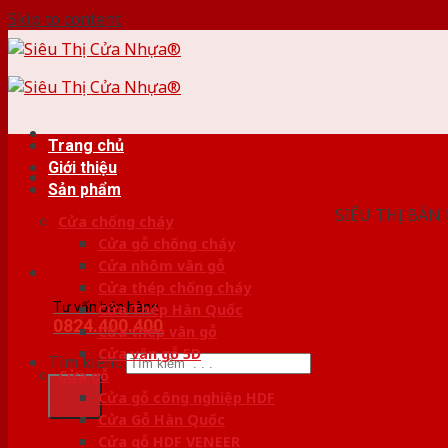
Skip to content
Trang chủ
Giới thiệu
HỆ THỐ
Sản phẩm
SIÊU THỊ BÁN
Cửa chống cháy
Cửa gỗ chống cháy
Cửa nhôm vân gỗ
Cửa thép chống cháy
Tư vấn bán hàng
Cửa Thép Hàn Quốc
0824.400.400
Cửa thép vân gỗ
Cửa vân gỗ 5D
Tìm kiếm:
Cửa gỗ
Cửa gỗ công nghiệp HDF
Cửa Gỗ Hàn Quốc
Cửa gỗ HDF VENEER