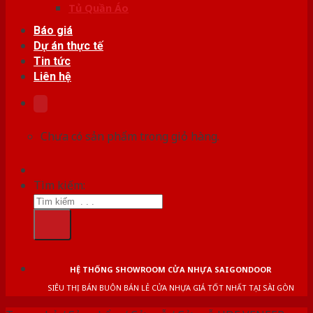
Tủ Quần Áo
Báo giá
Dự án thực tế
Tin tức
Liên hệ
Chưa có sản phẩm trong giỏ hàng.
Tìm kiếm:
HỆ THỐNG SHOWROOM CỬA NHỰA SAIGONDOOR
SIÊU THỊ BÁN BUÔN BÁN LẺ CỬA NHỰA GIÁ TỐT NHẤT TẠI SÀI GÒN