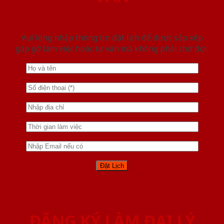
Vui lòng nhập thông tin đặt lịch để được sắp xếp
gặp gỡ làm việc hoăc tư vấn mà không phải chờ đợi.
ĐĂNG KÝ LÀM ĐẠI LÝ