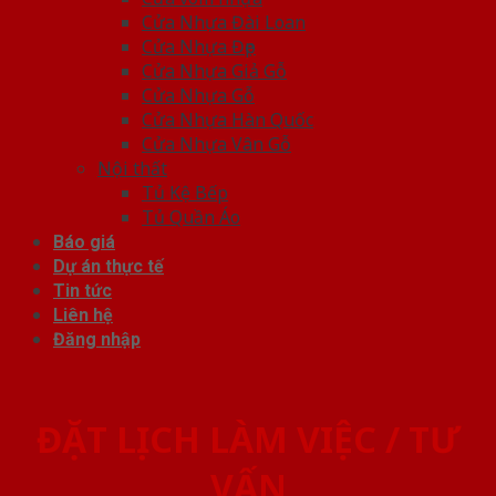
Cửa Nhựa Đài Loan
Cửa Nhựa Đẹp
Cửa Nhựa Giả Gỗ
Cửa Nhựa Gỗ
Cửa Nhựa Hàn Quốc
Cửa Nhựa Vân Gỗ
Nội thất
Tủ Kệ Bếp
Tủ Quần Áo
Báo giá
Dự án thực tế
Tin tức
Liên hệ
Đăng nhập
ĐẶT LỊCH LÀM VIỆC / TƯ
VẤN