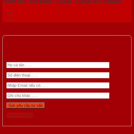
Trang chủ
/
Sản phẩm
/
Cửa gỗ
/
Cửa gỗ HDF VENEER
Gọi 0976.169.864