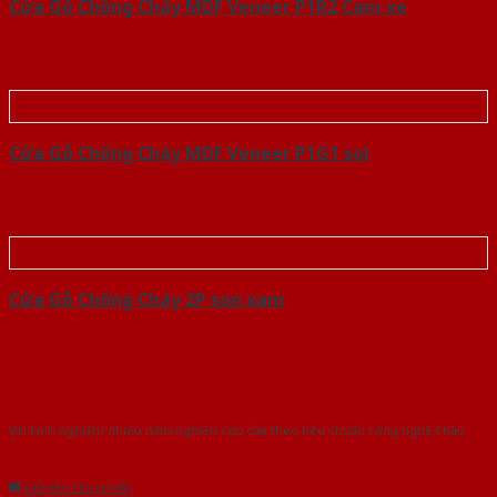
Cửa Gỗ Chống Cháy MDF Veneer P1R2 Cam xe
Cửa Gỗ Chống Cháy MDF Veneer P1G1 soi
Cửa Gỗ Chống Cháy 2P son xam
Với kinh nghiệm nhiêu năm nghiên cứu cửa theo tiêu chuẩn công nghệ Châu
Âu.Chúng tôi tự tin là nhà sản xuất & cung cấp hàng đầu tại Việt Nam!
Gửi yêu cầu tư vấn