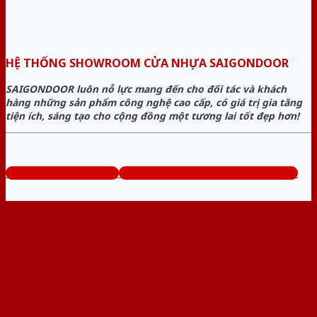
HỆ THỐNG SHOWROOM CỬA NHỰA SAIGONDOOR
SAIGONDOOR luôn nỗ lực mang đến cho đối tác và khách
hàng những sản phẩm công nghệ cao cấp, có giá trị gia tăng
tiện ích, sáng tạo cho cộng đồng một tương lai tốt đẹp hơn!
www.sieuthicuanhua.net
Tổng đài tư vấn miễn phí: 0824.400.400