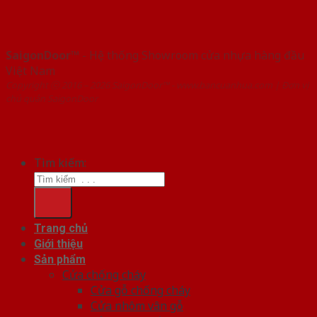
SaigonDoor™
- Hệ thống Showroom cửa nhựa hàng đầu
Việt Nam
Copyright ⓒ 2016 – 2026 SaigonDoor™ - www.bancuanhua.com | Đơn vị
chủ quản SaigonDoor
Tìm kiếm:
Trang chủ
Giới thiệu
Sản phẩm
Cửa chống cháy
Cửa gỗ chống cháy
Cửa nhôm vân gỗ