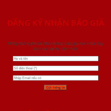
ĐĂNG KÝ NHẬN BÁO GIÁ
Nhập thông tin để nhận được báo giá mới nhât đầy
đủ nhất và chi tiết nhất.