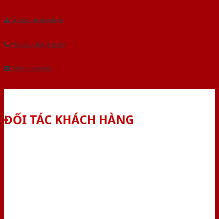
Tải báo giá tổng hợp
Yêu cầu gọi lại (3 phút)
Dành cho đại lý
ĐỐI TÁC KHÁCH HÀNG