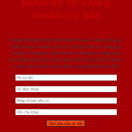
ĐĂNG KÝ TƯ VẤN &
NHẬN ƯU ĐÃI
Nhập thông tin để nhận được tư vấn miễn phí qua
điện thoại / email/ tại văn phòng hoặc tại nhà quý
khách. Chúng tôi cam kết mọi thông tin nhập vào
dưới đây được bảo mật tuyệt đối cũng như chỉ phục
vụ yêu cầu tư vấn duy nhất của quý khách tại đây.