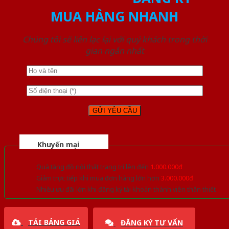
MUA HÀNG NHANH
Chúng tôi sẽ liên lạc lại với quý khách trong thời
gian ngắn nhất
Khuyến mại
Quà tặng đồ nội thất trang trí lên đến
1.000.000đ
Giảm trực tiếp khi mua đơn hàng lớn hơn
3.000.000đ
Nhiều ưu đãi lớn khi đăng ký tài khoản thành viên thân thiết
TẢI BẢNG GIÁ
ĐĂNG KÝ TƯ VẤN