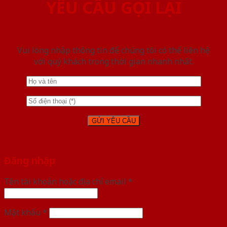
YÊU CẦU GỌI LẠI
Vui lòng nhập thông tin để chúng tôi có thể liên hệ
với quý khách trong thời gian nhanh nhất.
Đăng nhập
Tên tài khoản hoặc địa chỉ email
*
Mật khẩu
*