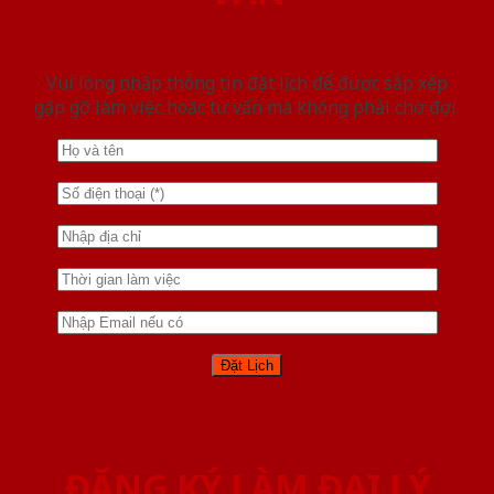
Vui lòng nhập thông tin đặt lịch để được sắp xếp
gặp gỡ làm việc hoăc tư vấn mà không phải chờ đợi.
ĐĂNG KÝ LÀM ĐẠI LÝ