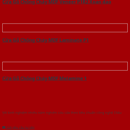
Cửa Gỗ Chống Cháy MDF Veneer P1R2 Xoan dao
Cửa Gỗ Chống Cháy MDF Laminate P1
Cửa Gỗ Chống Cháy MDF Melamine 1
Với kinh nghiệm nhiêu năm nghiên cứu cửa theo tiêu chuẩn công nghệ Châu
Âu.Chúng tôi tự tin là nhà sản xuất & cung cấp hàng đầu tại Việt Nam!
Gửi yêu cầu tư vấn