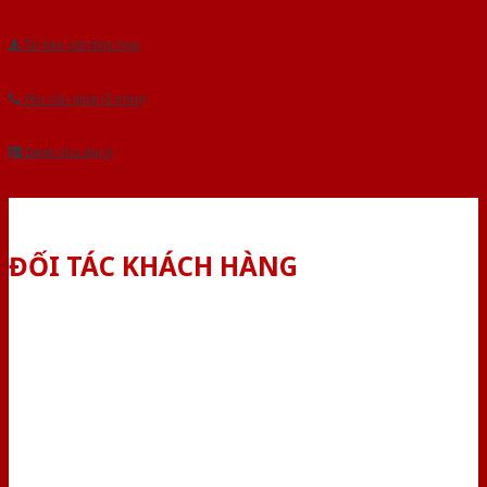
Tải báo giá tổng hợp
Yêu cầu gọi lại (3 phút)
Dành cho đại lý
ĐỐI TÁC KHÁCH HÀNG