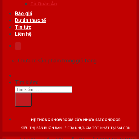
Tủ Quần Áo
Báo giá
Dự án thực tế
Tin tức
Liên hệ
Chưa có sản phẩm trong giỏ hàng.
Tìm kiếm:
HỆ THỐNG SHOWROOM CỬA NHỰA SAIGONDOOR
SIÊU THỊ BÁN BUÔN BÁN LẺ CỬA NHỰA GIÁ TỐT NHẤT TẠI SÀI GÒN