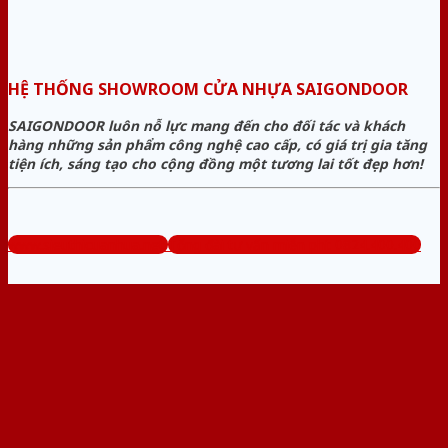
HỆ THỐNG SHOWROOM CỬA NHỰA SAIGONDOOR
SAIGONDOOR luôn nỗ lực mang đến cho đối tác và khách
hàng những sản phẩm công nghệ cao cấp, có giá trị gia tăng
tiện ích, sáng tạo cho cộng đồng một tương lai tốt đẹp hơn!
www.sieuthicuanhua.net
Tổng đài tư vấn miễn phí: 0824.400.400