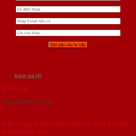
Đánh giá (0)
Đánh giá
Chưa có đánh giá nào.
Hãy là người đầu tiên nhận xét “Cửa Gỗ HDF
Melammine P1 6”