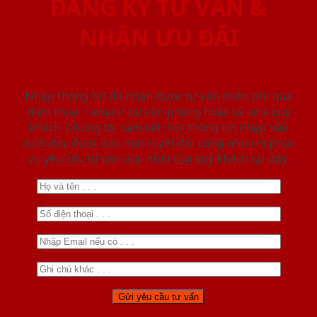
ĐĂNG KÝ TƯ VẤN &
NHẬN ƯU ĐÃI
Nhập thông tin để nhận được tư vấn miễn phí qua
điện thoại / email/ tại văn phòng hoặc tại nhà quý
khách. Chúng tôi cam kết mọi thông tin nhập vào
dưới đây được bảo mật tuyệt đối cũng như chỉ phục
vụ yêu cầu tư vấn duy nhất của quý khách tại đây.