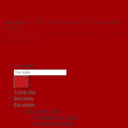
SaigonDoor™
- Hệ thống Showroom cửa nhựa hàng đầu
Việt Nam
Copyright ⓒ 2016 – 2026 SaigonDoor™ - www.bancuanhua.com | Đơn vị
chủ quản SaigonDoor
Tìm kiếm:
Trang chủ
Giới thiệu
Sản phẩm
Cửa chống cháy
Cửa gỗ chống cháy
Cửa nhôm vân gỗ