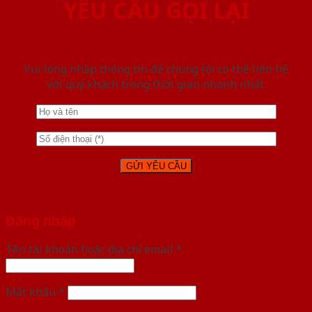
YÊU CẦU GỌI LẠI
Vui lòng nhập thông tin để chúng tôi có thể liên hệ
với quý khách trong thời gian nhanh nhất.
Đăng nhập
Tên tài khoản hoặc địa chỉ email
*
Mật khẩu
*