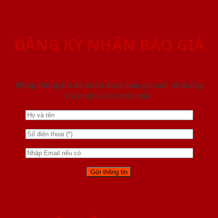
ĐĂNG KÝ NHẬN BÁO GIÁ
Nhập thông tin để nhận được báo giá mới nhât đầy
đủ nhất và chi tiết nhất.