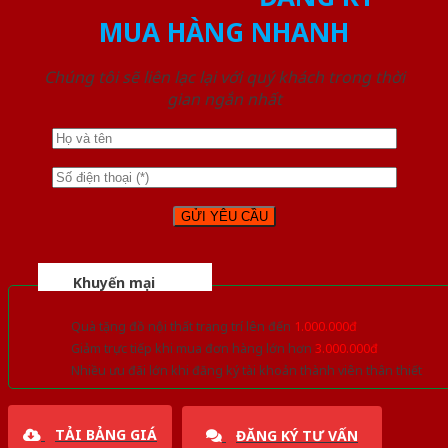
MUA HÀNG NHANH
Chúng tôi sẽ liên lạc lại với quý khách trong thời
gian ngắn nhất
Khuyến mại
Quà tặng đồ nội thất trang trí lên đến
1.000.000đ
Giảm trực tiếp khi mua đơn hàng lớn hơn
3.000.000đ
Nhiều ưu đãi lớn khi đăng ký tài khoản thành viên thân thiết
TẢI BẢNG GIÁ
ĐĂNG KÝ TƯ VẤN