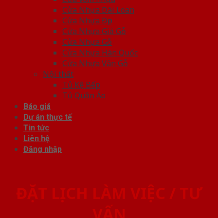
Cửa Nhựa Đài Loan
Cửa Nhựa Đẹp
Cửa Nhựa Giả Gỗ
Cửa Nhựa Gỗ
Cửa Nhựa Hàn Quốc
Cửa Nhựa Vân Gỗ
Nội thất
Tủ Kệ Bếp
Tủ Quần Áo
Báo giá
Dự án thực tế
Tin tức
Liên hệ
Đăng nhập
ĐẶT LỊCH LÀM VIỆC / TƯ
VẤN