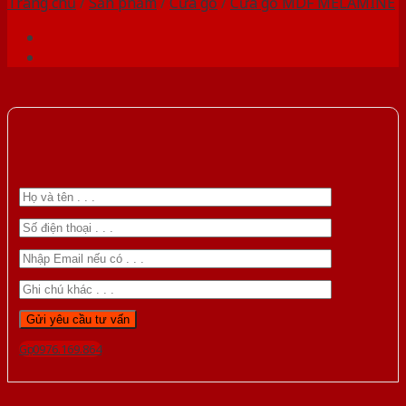
Trang chủ
/
Sản phẩm
/
Cửa gỗ
/
Cửa gỗ MDF MELAMINE
Gọi 0976.169.864