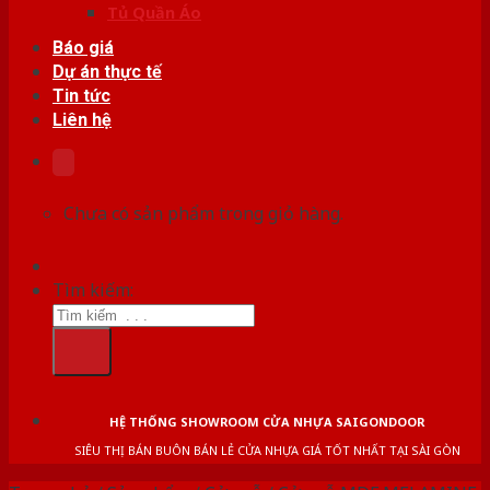
Tủ Quần Áo
Báo giá
Dự án thực tế
Tin tức
Liên hệ
Chưa có sản phẩm trong giỏ hàng.
Tìm kiếm:
HỆ THỐNG SHOWROOM CỬA NHỰA SAIGONDOOR
SIÊU THỊ BÁN BUÔN BÁN LẺ CỬA NHỰA GIÁ TỐT NHẤT TẠI SÀI GÒN