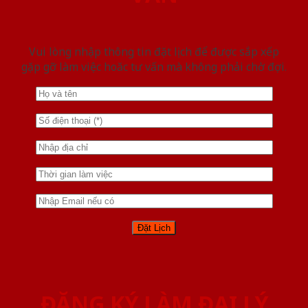
Vui lòng nhập thông tin đặt lịch để được sắp xếp
gặp gỡ làm việc hoăc tư vấn mà không phải chờ đợi.
ĐĂNG KÝ LÀM ĐẠI LÝ