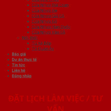
Cửa Nhựa Đài Loan
Cửa Nhựa Đẹp
Cửa Nhựa Giả Gỗ
Cửa Nhựa Gỗ
Cửa Nhựa Hàn Quốc
Cửa Nhựa Vân Gỗ
Nội thất
Tủ Kệ Bếp
Tủ Quần Áo
Báo giá
Dự án thực tế
Tin tức
Liên hệ
Đăng nhập
ĐẶT LỊCH LÀM VIỆC / TƯ
VẤN