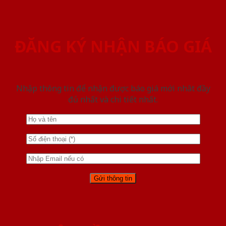
ĐĂNG KÝ NHẬN BÁO GIÁ
Nhập thông tin để nhận được báo giá mới nhât đầy
đủ nhất và chi tiết nhất.