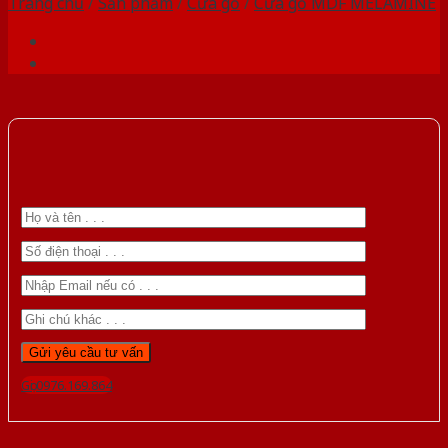
Trang chủ
/
Sản phẩm
/
Cửa gỗ
/
Cửa gỗ MDF MELAMINE
Gọi 0976.169.864