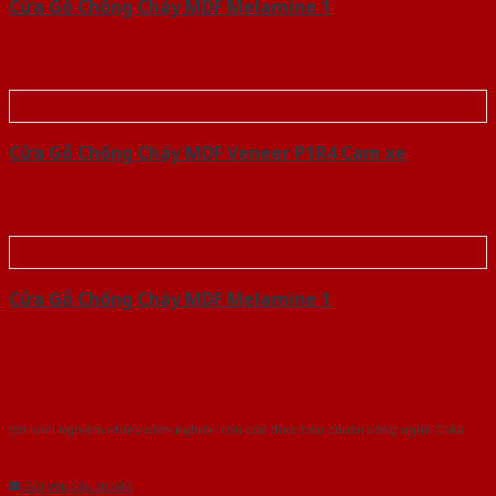
Cửa Gỗ Chống Cháy MDF Melamine 1
Cửa Gỗ Chống Cháy MDF Veneer P1R4 Cam xe
Cửa Gỗ Chống Cháy MDF Melamine 1
Với kinh nghiệm nhiêu năm nghiên cứu cửa theo tiêu chuẩn công nghệ Châu
Âu.Chúng tôi tự tin là nhà sản xuất & cung cấp hàng đầu tại Việt Nam!
Gửi yêu cầu tư vấn