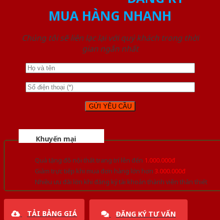
MUA HÀNG NHANH
Chúng tôi sẽ liên lạc lại với quý khách trong thời
gian ngắn nhất
Khuyến mại
Quà tặng đồ nội thất trang trí lên đến
1.000.000đ
Giảm trực tiếp khi mua đơn hàng lớn hơn
3.000.000đ
Nhiều ưu đãi lớn khi đăng ký tài khoản thành viên thân thiết
TẢI BẢNG GIÁ
ĐĂNG KÝ TƯ VẤN