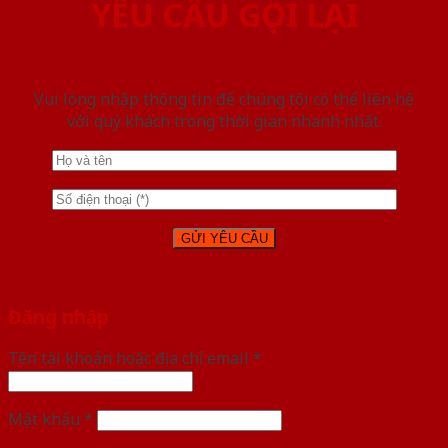
YÊU CẦU GỌI LẠI
Vui lòng nhập thông tin để chúng tôi có thể liên hệ
với quý khách trong thời gian nhanh nhất.
Đăng nhập
Tên tài khoản hoặc địa chỉ email
*
Mật khẩu
*