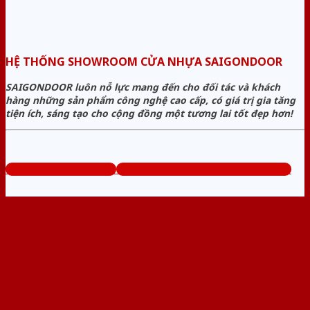
HỆ THỐNG SHOWROOM CỬA NHỰA SAIGONDOOR
SAIGONDOOR luôn nỗ lực mang đến cho đối tác và khách
hàng những sản phẩm công nghệ cao cấp, có giá trị gia tăng
tiện ích, sáng tạo cho cộng đồng một tương lai tốt đẹp hơn!
www.sieuthicuanhua.net
Tổng đài tư vấn miễn phí: 0824.400.400