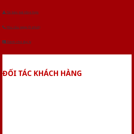
Tải báo giá tổng hợp
Yêu cầu gọi lại (3 phút)
Dành cho đại lý
ĐỐI TÁC KHÁCH HÀNG