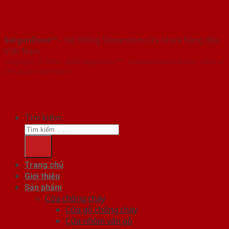
SaigonDoor™
- Hệ thống Showroom cửa nhựa hàng đầu
Việt Nam
Copyright ⓒ 2016 – 2026 SaigonDoor™ - www.bancuanhua.com | Đơn vị
chủ quản SaigonDoor
Tìm kiếm:
Trang chủ
Giới thiệu
Sản phẩm
Cửa chống cháy
Cửa gỗ chống cháy
Cửa nhôm vân gỗ