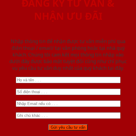
ĐĂNG KÝ TƯ VẤN &
NHẬN ƯU ĐÃI
Nhập thông tin để nhận được tư vấn miễn phí qua
điện thoại / email/ tại văn phòng hoặc tại nhà quý
khách. Chúng tôi cam kết mọi thông tin nhập vào
dưới đây được bảo mật tuyệt đối cũng như chỉ phục
vụ yêu cầu tư vấn duy nhất của quý khách tại đây.