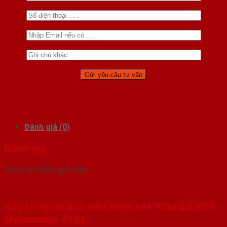
Đánh giá (0)
Đánh giá
Chưa có đánh giá nào.
Hãy là người đầu tiên nhận xét “Cửa Gỗ HDF
Melammine P1GL”