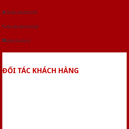
Tải báo giá tổng hợp
Yêu cầu gọi lại (3 phút)
Dành cho đại lý
ĐỐI TÁC KHÁCH HÀNG