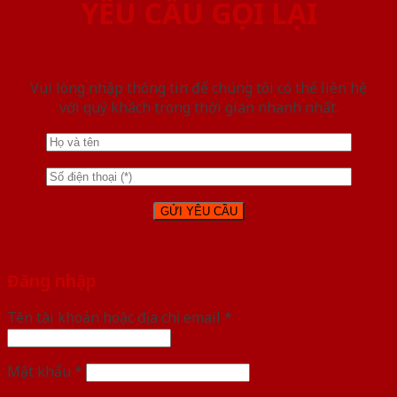
YÊU CẦU GỌI LẠI
Vui lòng nhập thông tin để chúng tôi có thể liên hệ
với quý khách trong thời gian nhanh nhất.
Đăng nhập
Tên tài khoản hoặc địa chỉ email
*
Mật khẩu
*