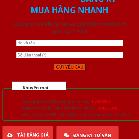
MUA HÀNG NHANH
Chúng tôi sẽ liên lạc lại với quý khách trong thời
gian ngắn nhất
Khuyến mại
Quà tặng đồ nội thất trang trí lên đến
1.000.000đ
Giảm trực tiếp khi mua đơn hàng lớn hơn
3.000.000đ
Nhiều ưu đãi lớn khi đăng ký tài khoản thành viên thân thiết
TẢI BẢNG GIÁ
ĐĂNG KÝ TƯ VẤN