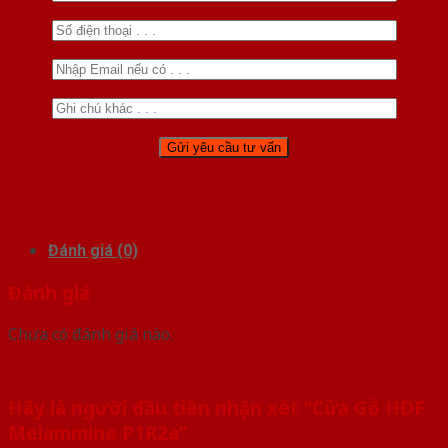
Đánh giá (0)
Đánh giá
Chưa có đánh giá nào.
Hãy là người đầu tiên nhận xét “Cửa Gỗ HDF
Melammine P1R2a”