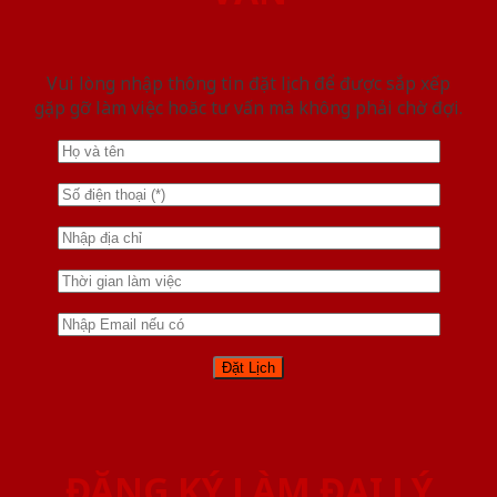
Vui lòng nhập thông tin đặt lịch để được sắp xếp
gặp gỡ làm việc hoăc tư vấn mà không phải chờ đợi.
ĐĂNG KÝ LÀM ĐẠI LÝ