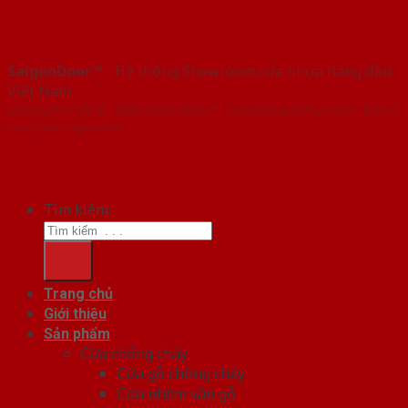
SaigonDoor™
- Hệ thống Showroom cửa nhựa hàng đầu
Việt Nam
Copyright ⓒ 2016 – 2026 SaigonDoor™ - www.bancuanhua.com | Đơn vị
chủ quản SaigonDoor
Tìm kiếm:
Trang chủ
Giới thiệu
Sản phẩm
Cửa chống cháy
Cửa gỗ chống cháy
Cửa nhôm vân gỗ