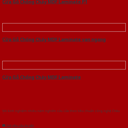
Cửa Gỗ Chống Cháy MDF Laminate P1
Cửa Gỗ Chống Cháy MDF Laminate van ngang
Cửa Gỗ Chống Cháy MDF Laminate
Với kinh nghiệm nhiêu năm nghiên cứu cửa theo tiêu chuẩn công nghệ Châu
Âu.Chúng tôi tự tin là nhà sản xuất & cung cấp hàng đầu tại Việt Nam!
Gửi yêu cầu tư vấn