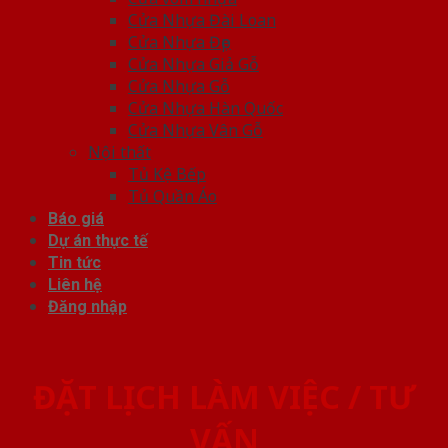
Cửa Nhựa Đài Loan
Cửa Nhựa Đẹp
Cửa Nhựa Giả Gỗ
Cửa Nhựa Gỗ
Cửa Nhựa Hàn Quốc
Cửa Nhựa Vân Gỗ
Nội thất
Tủ Kệ Bếp
Tủ Quần Áo
Báo giá
Dự án thực tế
Tin tức
Liên hệ
Đăng nhập
ĐẶT LỊCH LÀM VIỆC / TƯ
VẤN