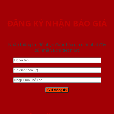
ĐĂNG KÝ NHẬN BÁO GIÁ
Nhập thông tin để nhận được báo giá mới nhât đầy
đủ nhất và chi tiết nhất.