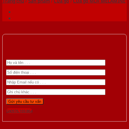
Trang chủ
/
Sản phẩm
/
Cửa gỗ
/
Cửa gỗ MDF MELAMINE
Gọi 0976.169.864