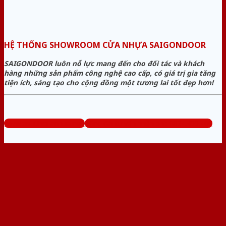
HỆ THỐNG SHOWROOM CỬA NHỰA SAIGONDOOR
SAIGONDOOR luôn nỗ lực mang đến cho đối tác và khách
hàng những sản phẩm công nghệ cao cấp, có giá trị gia tăng
tiện ích, sáng tạo cho cộng đồng một tương lai tốt đẹp hơn!
www.sieuthicuanhua.net
Tổng đài tư vấn miễn phí: 0824.400.400