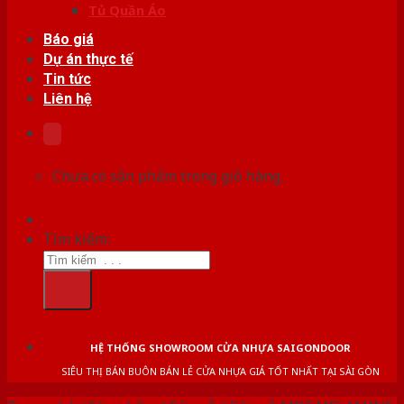
Tủ Quần Áo
Báo giá
Dự án thực tế
Tin tức
Liên hệ
Chưa có sản phẩm trong giỏ hàng.
Tìm kiếm:
HỆ THỐNG SHOWROOM CỬA NHỰA SAIGONDOOR
SIÊU THỊ BÁN BUÔN BÁN LẺ CỬA NHỰA GIÁ TỐT NHẤT TẠI SÀI GÒN