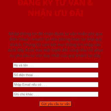
ĐĂNG KÝ TƯ VẤN &
NHẬN ƯU ĐÃI
Nhập thông tin để nhận được tư vấn miễn phí qua
điện thoại / email/ tại văn phòng hoặc tại nhà quý
khách. Chúng tôi cam kết mọi thông tin nhập vào
dưới đây được bảo mật tuyệt đối cũng như chỉ phục
vụ yêu cầu tư vấn duy nhất của quý khách tại đây.