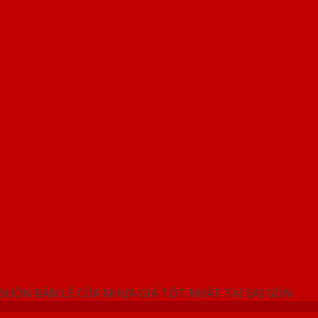
NG SHOWROOM CỬA NHỰA SAIGONDOOR
 BUÔN BÁN LẺ CỬA NHỰA GIÁ TỐT NHẤT TẠI SÀI GÒN