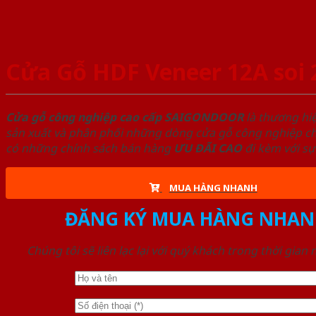
Cửa Gỗ HDF Veneer 12A soi 
Cửa gỗ công nghiệp cao cấp SAIGONDOOR
là thương hi
sản xuất và phân phối những dòng cửa gỗ công nghiệp chấ
có những chính sách bán hàng
ƯU ĐÃI
CAO
đi kèm với sự
MUA HÀNG NHANH
ĐĂNG KÝ MUA HÀNG NHAN
Chúng tôi sẽ liên lạc lại với quý khách trong thời gian