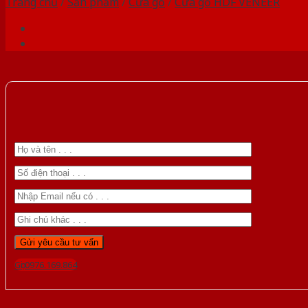
Trang chủ
/
Sản phẩm
/
Cửa gỗ
/
Cửa gỗ HDF VENEER
Gọi 0976.169.864