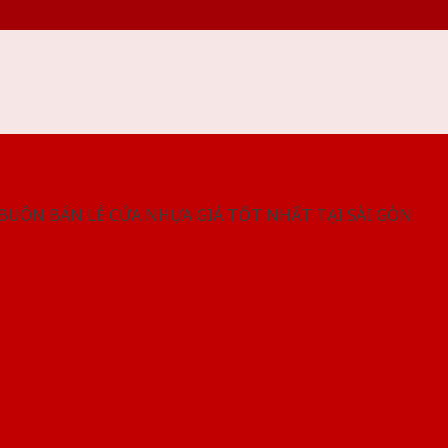
NG SHOWROOM CỬA NHỰA SAIGONDOOR
 BUÔN BÁN LẺ CỬA NHỰA GIÁ TỐT NHẤT TẠI SÀI GÒN