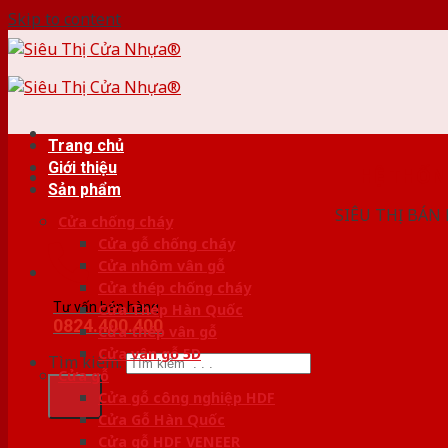
Skip to content
Trang chủ
Giới thiệu
HỆ THỐ
Sản phẩm
SIÊU THỊ BÁN
Cửa chống cháy
Cửa gỗ chống cháy
Cửa nhôm vân gỗ
Cửa thép chống cháy
Tư vấn bán hàng
Cửa Thép Hàn Quốc
0824.400.400
Cửa thép vân gỗ
Cửa vân gỗ 5D
Tìm kiếm:
Cửa gỗ
Cửa gỗ công nghiệp HDF
Cửa Gỗ Hàn Quốc
Cửa gỗ HDF VENEER