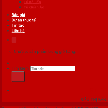
Tủ Kệ Bếp
Tủ Quần Áo
Báo giá
Dự án thực tế
Tin tức
Liên hệ
Chưa có sản phẩm trong giỏ hàng.
Tìm kiếm:
HỆ THỐ
SIÊU THỊ BÁN