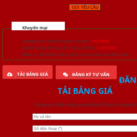
Khuyến mại
Quà tặng đồ nội thất trang trí lên đến
1.000.000đ
Giảm trực tiếp khi mua đơn hàng lớn hơn
3.000.000đ
Nhiều ưu đãi lớn khi đăng ký tài khoản thành viên thân thiết
TẢI BẢNG GIÁ
ĐĂNG KÝ TƯ VẤN
ĐĂN
TẢI BẢNG GIÁ
Đăng ký nhận báo giá mới nhất từ chúng tôi