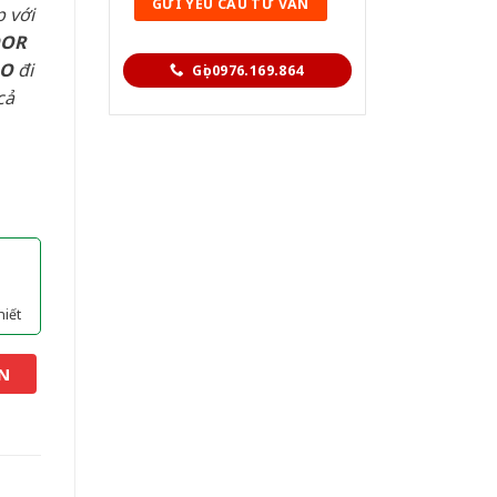
 với
OOR
AO
đi
Gọi 0976.169.864
cả
hiết
N