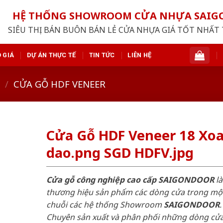
HỆ THỐNG SHOWROOM CỬA NHỰA SAI
SIÊU THỊ BÁN BUÔN BÁN LẺ CỬA NHỰA GIÁ TỐT NHẤT 
 GIÁ
DỰ ÁN THỰC TẾ
TIN TỨC
LIÊN HỆ
/
CỬA GỖ HDF VENEER
Cửa Gỗ HDF Veneer 18 Xo
dao.png SGD HDFV.jpg
Cửa gỗ công nghiệp cao cấp SAIGONDOOR
là
thương hiệu sản phẩm các dòng cửa trong mộ
chuỗi các hệ thống Showroom
SAIGONDOOR
.
Chuyên sản xuất và phân phối những dòng cử