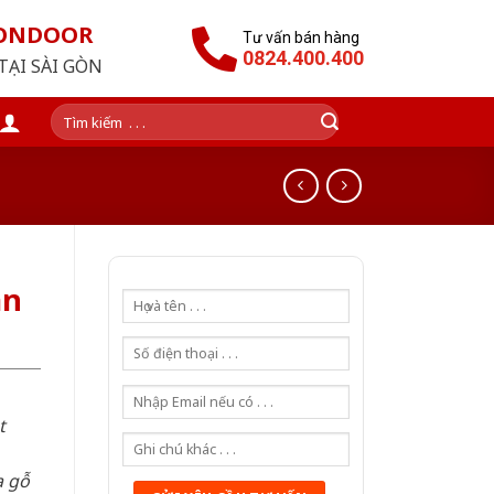
GONDOOR
Tư vấn bán hàng
0824.400.400
TẠI SÀI GÒN
Tìm
kiếm:
an
t
a gỗ