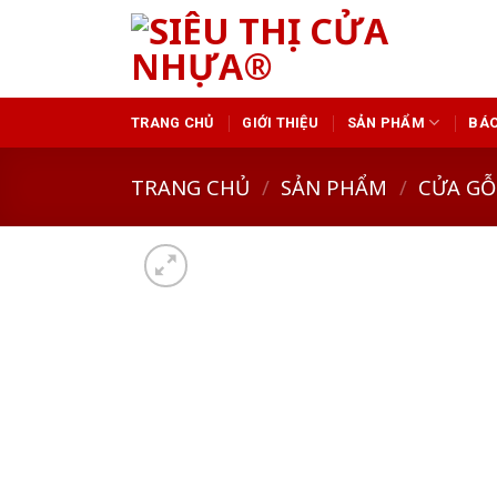
Skip
to
content
TRANG CHỦ
GIỚI THIỆU
SẢN PHẨM
BÁO
TRANG CHỦ
/
SẢN PHẨM
/
CỬA GỖ