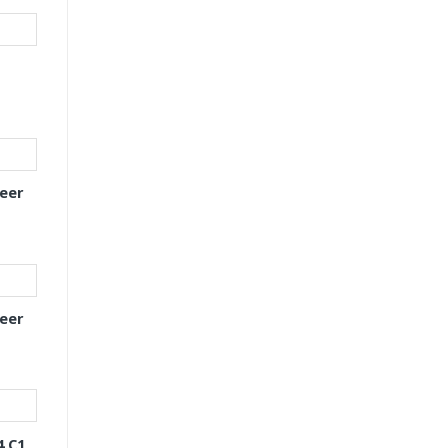
eer
eer
4 C1