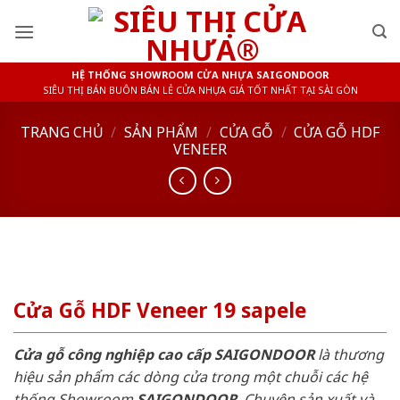
Skip
to
content
HỆ THỐNG SHOWROOM CỬA NHỰA SAIGONDOOR
SIÊU THỊ BÁN BUÔN BÁN LẺ CỬA NHỰA GIÁ TỐT NHẤT TẠI SÀI GÒN
TRANG CHỦ
/
SẢN PHẨM
/
CỬA GỖ
/
CỬA GỖ HDF
VENEER
Cửa Gỗ HDF Veneer 19 sapele
Cửa gỗ công nghiệp cao cấp SAIGONDOOR
là thương
hiệu sản phẩm các dòng cửa trong một chuỗi các hệ
thống Showroom
SAIGONDOOR
. Chuyên sản xuất và