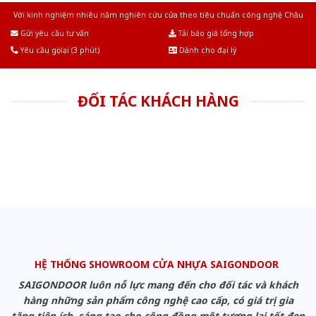
Với kinh nghiệm nhiêu năm nghiên cứu cửa theo tiêu chuẩn công nghệ Châu
Âu.Chúng tôi tự tin là nhà sản xuất & cung cấp hàng đầu tại Việt Nam!
Gửi yêu cầu tư vấn
Tải báo giá tổng hợp
Yêu cầu gọi lại (3 phút)
Dành cho đại lý
ĐỐI TÁC KHÁCH HÀNG
HỆ THỐNG SHOWROOM CỬA NHỰA SAIGONDOOR
SAIGONDOOR luôn nỗ lực mang đến cho đối tác và khách
hàng những sản phẩm công nghệ cao cấp, có giá trị gia
tăng tiện ích, sáng tạo cho cộng đồng một tương lai tốt đẹp