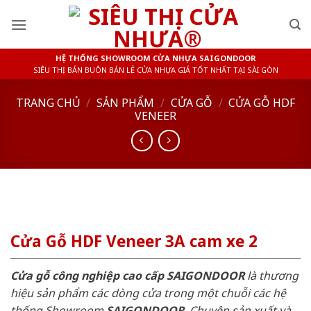
Skip
to
content
HỆ THỐNG SHOWROOM CỬA NHỰA SAIGONDOOR
SIÊU THỊ BÁN BUÔN BÁN LẺ CỬA NHỰA GIÁ TỐT NHẤT TẠI SÀI GÒN
TRANG CHỦ
/
SẢN PHẨM
/
CỬA GỖ
/
CỬA GỖ HDF
VENEER
Cửa Gỗ HDF Veneer 3A cam xe 2
Cửa gỗ công nghiệp cao cấp SAIGONDOOR
là thương
hiệu sản phẩm các dòng cửa trong một chuỗi các hệ
thống Showroom
SAIGONDOOR
. Chuyên sản xuất và