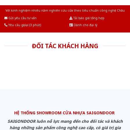
Với kinh nghiệm nhiêu năm nghiên cứu cửa theo tiêu chuẩn công nghệ Châu
Âu.Chúng tôi tự tin là nhà sản xuất & cung cấp hàng đầu tại Việt Nam!
Gửi yêu cầu tư vấn
Tải báo giá tổng hợp
Yêu cầu gọi lại (3 phút)
Dành cho đại lý
ĐỐI TÁC KHÁCH HÀNG
HỆ THỐNG SHOWROOM CỬA NHỰA SAIGONDOOR
SAIGONDOOR luôn nỗ lực mang đến cho đối tác và khách
hàng những sản phẩm công nghệ cao cấp, có giá trị gia