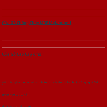
Cửa Gỗ Chống Cháy MDF Melamine 1
Cửa Gỗ Cao Cấp o fix
Với kinh nghiệm nhiêu năm nghiên cứu cửa theo tiêu chuẩn công nghệ Châu
Âu.Chúng tôi tự tin là nhà sản xuất & cung cấp hàng đầu tại Việt Nam!
Gửi yêu cầu tư vấn
Tải báo giá tổng hợp