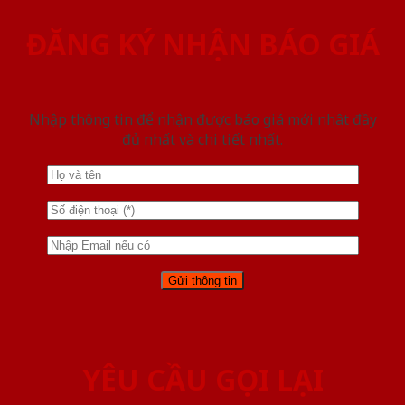
ĐĂNG KÝ NHẬN BÁO GIÁ
Nhập thông tin để nhận được báo giá mới nhât đầy
đủ nhất và chi tiết nhất.
YÊU CẦU GỌI LẠI