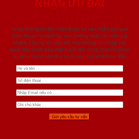
NHẬN ƯU ĐÃI
Nhập thông tin để nhận được tư vấn miễn phí qua
điện thoại / email/ tại văn phòng hoặc tại nhà quý
khách. Chúng tôi cam kết mọi thông tin nhập vào
dưới đây được bảo mật tuyệt đối cũng như chỉ phục
vụ yêu cầu tư vấn duy nhất của quý khách tại đây.