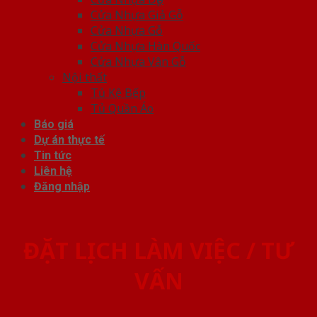
Cửa Nhựa Giả Gỗ
Cửa Nhựa Gỗ
Cửa Nhựa Hàn Quốc
Cửa Nhựa Vân Gỗ
Nội thất
Tủ Kệ Bếp
Tủ Quần Áo
Báo giá
Dự án thực tế
Tin tức
Liên hệ
Đăng nhập
ĐẶT LỊCH LÀM VIỆC / TƯ
VẤN