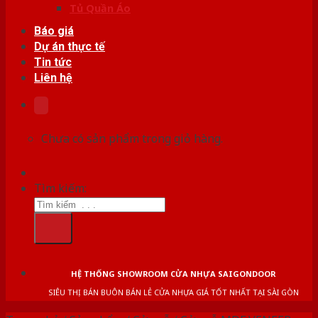
Tủ Quần Áo
Báo giá
Dự án thực tế
Tin tức
Liên hệ
Chưa có sản phẩm trong giỏ hàng.
Tìm kiếm:
HỆ THỐNG SHOWROOM CỬA NHỰA SAIGONDOOR
SIÊU THỊ BÁN BUÔN BÁN LẺ CỬA NHỰA GIÁ TỐT NHẤT TẠI SÀI GÒN