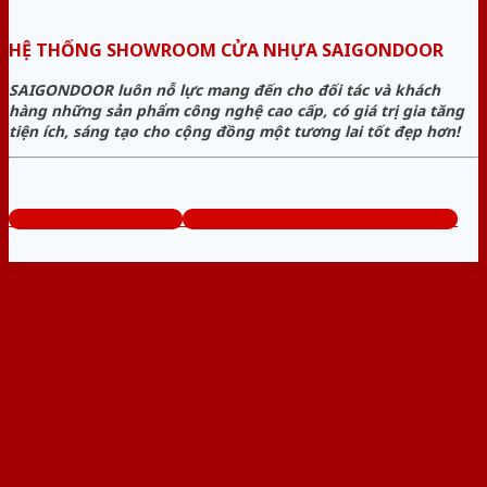
HỆ THỐNG SHOWROOM CỬA NHỰA SAIGONDOOR
SAIGONDOOR luôn nỗ lực mang đến cho đối tác và khách
hàng những sản phẩm công nghệ cao cấp, có giá trị gia tăng
tiện ích, sáng tạo cho cộng đồng một tương lai tốt đẹp hơn!
www.sieuthicuanhua.net
Tổng đài tư vấn miễn phí: 0824.400.400