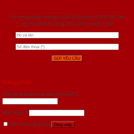
Vui lòng nhập thông tin để chúng tôi có thể liên hệ
với quý khách trong thời gian nhanh nhất.
Đăng nhập
Tên tài khoản hoặc địa chỉ email
*
Mật khẩu
*
Ghi nhớ mật khẩu
Đăng nhập