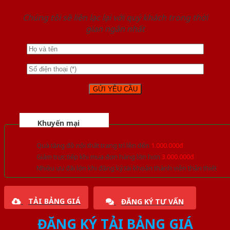
Chúng tôi sẽ liên lạc lại với quý khách trong thời
gian ngắn nhất
Khuyến mại
Quà tặng đồ nội thất trang trí lên đến
1.000.000đ
Giảm trực tiếp khi mua đơn hàng lớn hơn
3.000.000đ
Nhiều ưu đãi lớn khi đăng ký tài khoản thành viên thân thiết
TẢI BẢNG GIÁ
ĐĂNG KÝ TƯ VẤN
ĐĂNG KÝ TẢI BẢNG GIÁ