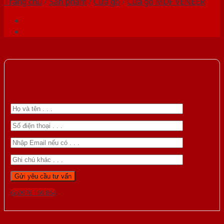
Trang chủ
/
Sản phẩm
/
Cửa gỗ
/
Cửa gỗ MDF VENEER
Gọi 0976.169.864