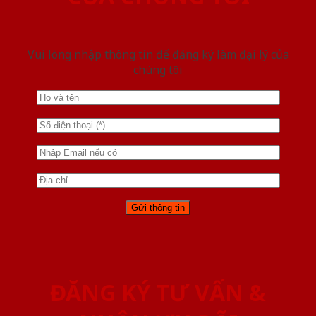
Vui lòng nhập thông tin để đăng ký làm đại lý của
chúng tôi
ĐĂNG KÝ TƯ VẤN &