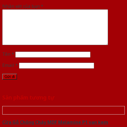
Nhận xét của bạn
*
Tên
*
Email
*
Sản phẩm tương tự
Cửa Gỗ Chống Cháy MDF Melamine P1 van kem