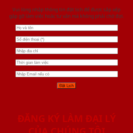
Vui lòng nhập thông tin đặt lịch để được sắp xếp
gặp gỡ làm việc hoăc tư vấn mà không phải chờ đợi.
ĐĂNG KÝ LÀM ĐẠI LÝ
CỦA CHÚNG TÔI