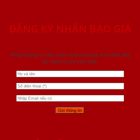
ĐĂNG KÝ NHẬN BÁO GIÁ
Nhập thông tin để nhận được báo giá mới nhât đầy
đủ nhất và chi tiết nhất.