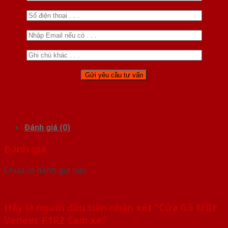
Đánh giá (0)
Đánh giá
Chưa có đánh giá nào.
Hãy là người đầu tiên nhận xét “Cửa Gỗ MDF
Veneer P1R2 Cam xe”