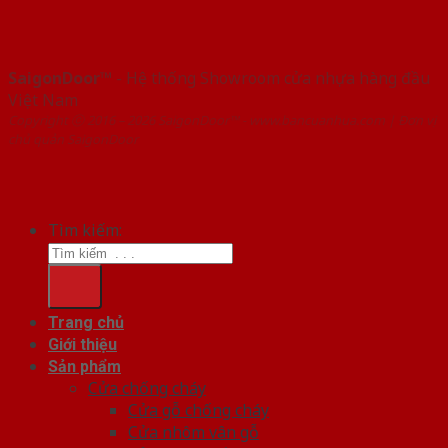
SaigonDoor™
- Hệ thống Showroom cửa nhựa hàng đầu
Việt Nam
Copyright ⓒ 2016 – 2026 SaigonDoor™ - www.bancuanhua.com | Đơn vị
chủ quản SaigonDoor
Tìm kiếm:
Trang chủ
Giới thiệu
Sản phẩm
Cửa chống cháy
Cửa gỗ chống cháy
Cửa nhôm vân gỗ