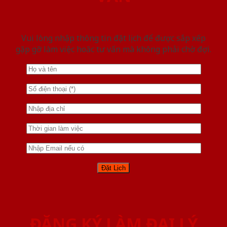
Vui lòng nhập thông tin đặt lịch để được sắp xếp
gặp gỡ làm việc hoăc tư vấn mà không phải chờ đợi.
ĐĂNG KÝ LÀM ĐẠI LÝ