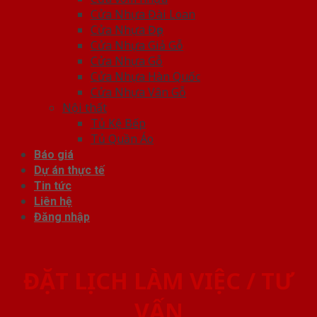
Cửa Nhựa Đài Loan
Cửa Nhựa Đẹp
Cửa Nhựa Giả Gỗ
Cửa Nhựa Gỗ
Cửa Nhựa Hàn Quốc
Cửa Nhựa Vân Gỗ
Nội thất
Tủ Kệ Bếp
Tủ Quần Áo
Báo giá
Dự án thực tế
Tin tức
Liên hệ
Đăng nhập
ĐẶT LỊCH LÀM VIỆC / TƯ
VẤN