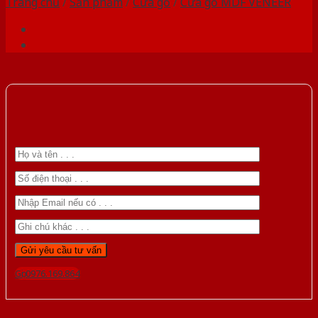
Trang chủ
/
Sản phẩm
/
Cửa gỗ
/
Cửa gỗ MDF VENEER
Gọi 0976.169.864