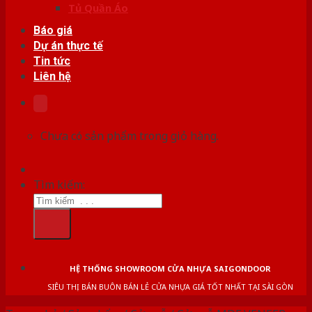
Tủ Quần Áo
Báo giá
Dự án thực tế
Tin tức
Liên hệ
Chưa có sản phẩm trong giỏ hàng.
Tìm kiếm:
HỆ THỐNG SHOWROOM CỬA NHỰA SAIGONDOOR
SIÊU THỊ BÁN BUÔN BÁN LẺ CỬA NHỰA GIÁ TỐT NHẤT TẠI SÀI GÒN