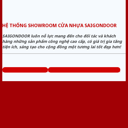
HỆ THỐNG SHOWROOM CỬA NHỰA SAIGONDOOR
SAIGONDOOR luôn nỗ lực mang đến cho đối tác và khách
hàng những sản phẩm công nghệ cao cấp, có giá trị gia tăng
tiện ích, sáng tạo cho cộng đồng một tương lai tốt đẹp hơn!
www.sieuthicuanhua.net
Tổng đài tư vấn miễn phí: 0824.400.400