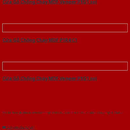
Cửa Gỗ Chống Cháy MDF Veneer P1G1 soi
Cửa Gỗ Chống Cháy MDF P1R4 C1
Cửa Gỗ Chống Cháy MDF Veneer P1G1 soi
Với kinh nghiệm nhiêu năm nghiên cứu cửa theo tiêu chuẩn công nghệ Châu
Âu.Chúng tôi tự tin là nhà sản xuất & cung cấp hàng đầu tại Việt Nam!
Gửi yêu cầu tư vấn