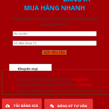
MUA HÀNG NHANH
Chúng tôi sẽ liên lạc lại với quý khách trong thời
gian ngắn nhất
Khuyến mại
Quà tặng đồ nội thất trang trí lên đến
1.000.000đ
Giảm trực tiếp khi mua đơn hàng lớn hơn
3.000.000đ
Nhiều ưu đãi lớn khi đăng ký tài khoản thành viên thân thiết
TẢI BẢNG GIÁ
ĐĂNG KÝ TƯ VẤN