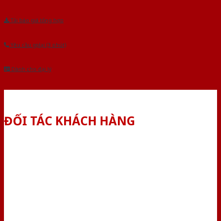
Tải báo giá tổng hợp
Yêu cầu gọi lại (3 phút)
Dành cho đại lý
ĐỐI TÁC KHÁCH HÀNG