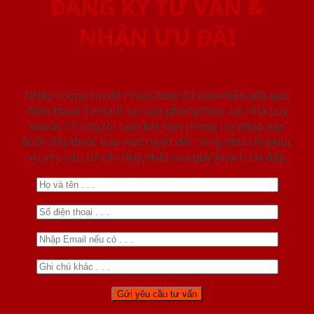
ĐĂNG KÝ TƯ VẤN &
NHẬN ƯU ĐÃI
Nhập thông tin để nhận được tư vấn miễn phí qua
điện thoại / email/ tại văn phòng hoặc tại nhà quý
khách. Chúng tôi cam kết mọi thông tin nhập vào
dưới đây được bảo mật tuyệt đối cũng như chỉ phục
vụ yêu cầu tư vấn duy nhất của quý khách tại đây.