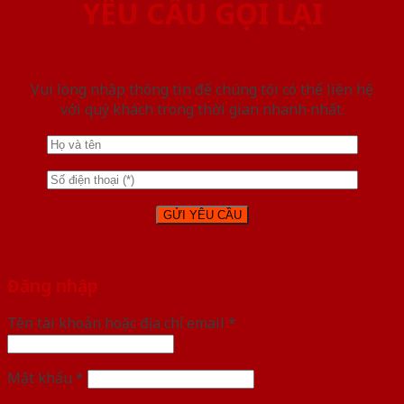
YÊU CẦU GỌI LẠI
Vui lòng nhập thông tin để chúng tôi có thể liên hệ
với quý khách trong thời gian nhanh nhất.
Đăng nhập
Tên tài khoản hoặc địa chỉ email
*
Mật khẩu
*