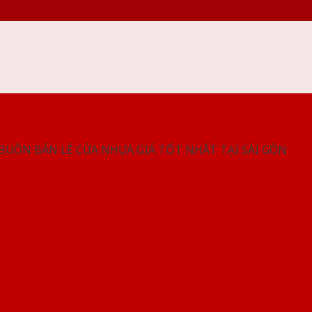
NG SHOWROOM CỬA NHỰA SAIGONDOOR
 BUÔN BÁN LẺ CỬA NHỰA GIÁ TỐT NHẤT TẠI SÀI GÒN