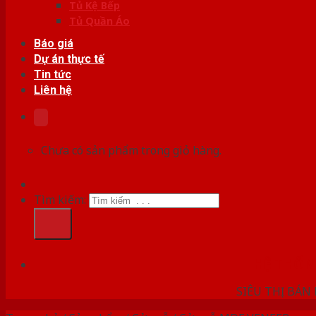
Tủ Kệ Bếp
Tủ Quần Áo
Báo giá
Dự án thực tế
Tin tức
Liên hệ
Chưa có sản phẩm trong giỏ hàng.
Tìm kiếm:
HỆ THỐ
SIÊU THỊ BÁN