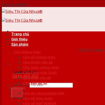
Skip to content
Trang chủ
Giới thiệu
HỆ THỐ
Sản phẩm
SIÊU THỊ BÁN
Cửa chống cháy
Cửa gỗ chống cháy
Cửa nhôm vân gỗ
Cửa thép chống cháy
Tư vấn bán hàng
Cửa Thép Hàn Quốc
0824.400.400
Cửa thép vân gỗ
Cửa vân gỗ 5D
Tìm kiếm:
Cửa gỗ
Cửa gỗ công nghiệp HDF
Cửa Gỗ Hàn Quốc
Cửa gỗ HDF VENEER