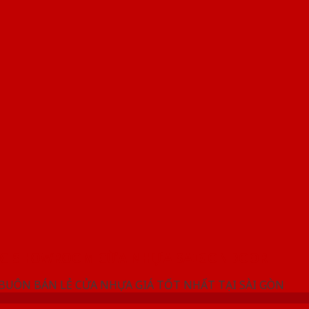
NG SHOWROOM CỬA NHỰA SAIGONDOOR
 BUÔN BÁN LẺ CỬA NHỰA GIÁ TỐT NHẤT TẠI SÀI GÒN