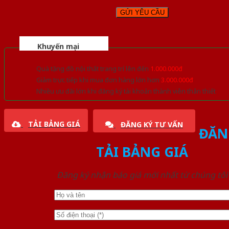
Khuyến mại
Quà tặng đồ nội thất trang trí lên đến
1.000.000đ
Giảm trực tiếp khi mua đơn hàng lớn hơn
3.000.000đ
Nhiều ưu đãi lớn khi đăng ký tài khoản thành viên thân thiết
TẢI BẢNG GIÁ
ĐĂNG KÝ TƯ VẤN
ĐĂN
TẢI BẢNG GIÁ
Đăng ký nhận báo giá mới nhất từ chúng tôi