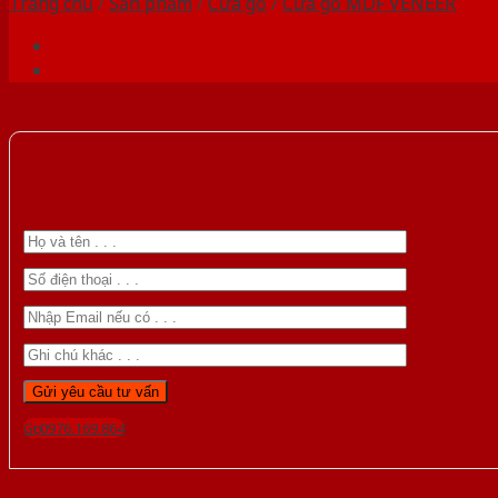
Trang chủ
/
Sản phẩm
/
Cửa gỗ
/
Cửa gỗ MDF VENEER
Gọi 0976.169.864