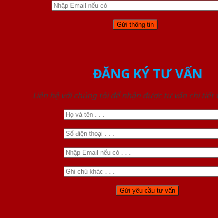
ĐĂNG KÝ TƯ VẤN
Liên hệ với chúng tôi để nhận được tư vấn chi tiết