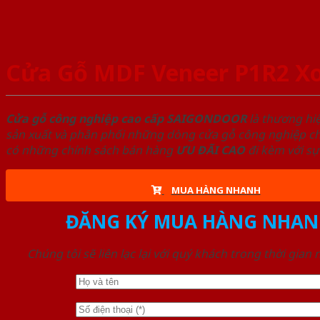
Cửa Gỗ MDF Veneer P1R2 X
Cửa gỗ công nghiệp cao cấp SAIGONDOOR
là thương hi
sản xuất và phân phối những dòng cửa gỗ công nghiệp chấ
có những chính sách bán hàng
ƯU ĐÃI
CAO
đi kèm với sự
MUA HÀNG NHANH
ĐĂNG KÝ MUA HÀNG NHAN
Chúng tôi sẽ liên lạc lại với quý khách trong thời gian