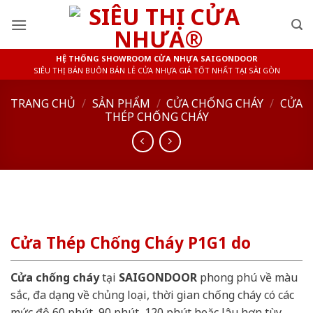
Skip
to
content
HỆ THỐNG SHOWROOM CỬA NHỰA SAIGONDOOR
SIÊU THỊ BÁN BUÔN BÁN LẺ CỬA NHỰA GIÁ TỐT NHẤT TẠI SÀI GÒN
TRANG CHỦ
/
SẢN PHẨM
/
CỬA CHỐNG CHÁY
/
CỬA
THÉP CHỐNG CHÁY
Cửa Thép Chống Cháy P1G1 do
Cửa chống cháy
tại
SAIGONDOOR
phong phú về màu
sắc, đa dạng về chủng loại, thời gian chống cháy có các
mức độ 60 phút, 90 phút, 120 phút hoặc lâu hơn tùy