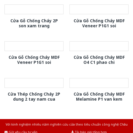
Cửa Gỗ Chống Cháy 2P
Cửa Gỗ Chống Cháy MDF
son xam trang
Veneer P1G1 soi
Cửa Gỗ Chống Cháy MDF
Cửa Gỗ Chống Cháy MDF
Veneer P1G1 soi
O4 C1 phao chi
Cửa Thép Chống Cháy 2P
Cửa Gỗ Chống Cháy MDF
dung 2 tay nam cua
Melamine P1 van kem
Với kinh nghiệm nhiêu năm nghiên cứu cửa theo tiêu chuẩn công nghệ Châu
Âu.Chúng tôi tự tin là nhà sản xuất & cung cấp hàng đầu tại Việt Nam!
Gửi yêu cầu tư vấn
Tải báo giá tổng hợp