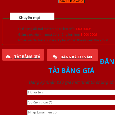
Khuyến mại
Quà tặng đồ nội thất trang trí lên đến
1.000.000đ
Giảm trực tiếp khi mua đơn hàng lớn hơn
3.000.000đ
Nhiều ưu đãi lớn khi đăng ký tài khoản thành viên thân thiết
TẢI BẢNG GIÁ
ĐĂNG KÝ TƯ VẤN
ĐĂN
TẢI BẢNG GIÁ
Đăng ký nhận báo giá mới nhất từ chúng tôi