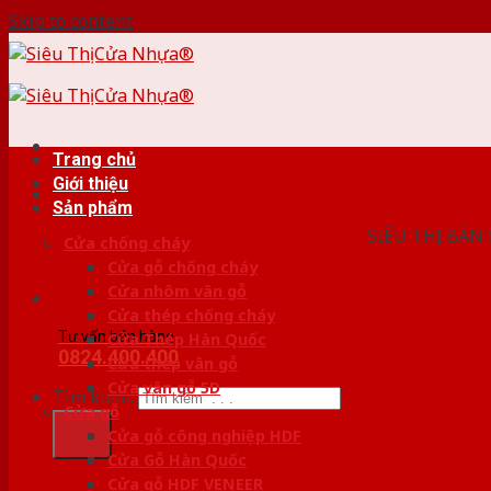
Skip to content
Trang chủ
Giới thiệu
HỆ THỐ
Sản phẩm
SIÊU THỊ BÁN
Cửa chống cháy
Cửa gỗ chống cháy
Cửa nhôm vân gỗ
Cửa thép chống cháy
Tư vấn bán hàng
Cửa Thép Hàn Quốc
0824.400.400
Cửa thép vân gỗ
Cửa vân gỗ 5D
Tìm kiếm:
Cửa gỗ
Cửa gỗ công nghiệp HDF
Cửa Gỗ Hàn Quốc
Cửa gỗ HDF VENEER