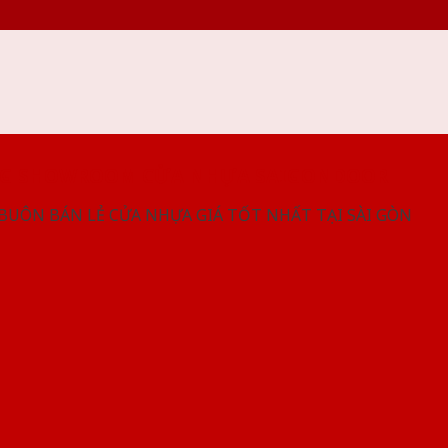
NG SHOWROOM CỬA NHỰA SAIGONDOOR
 BUÔN BÁN LẺ CỬA NHỰA GIÁ TỐT NHẤT TẠI SÀI GÒN