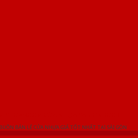
NG SHOWROOM CỬA NHỰA SAIGONDOOR
 BUÔN BÁN LẺ CỬA NHỰA GIÁ TỐT NHẤT TẠI SÀI GÒN