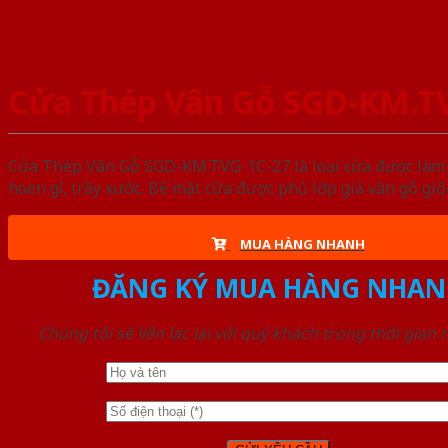
Cửa Thép Vân Gỗ SGD-KM.T
Cửa Thép Vân Gỗ SGD-KM.TVG-1C-27 là loại cửa được làm t
hoen gỉ, trầy xước. Bề mặt cửa được phủ lớp giả vân gỗ gi
MUA HÀNG NHANH
ĐĂNG KÝ MUA HÀNG NHAN
Chúng tôi sẽ liên lạc lại với quý khách trong thời gian