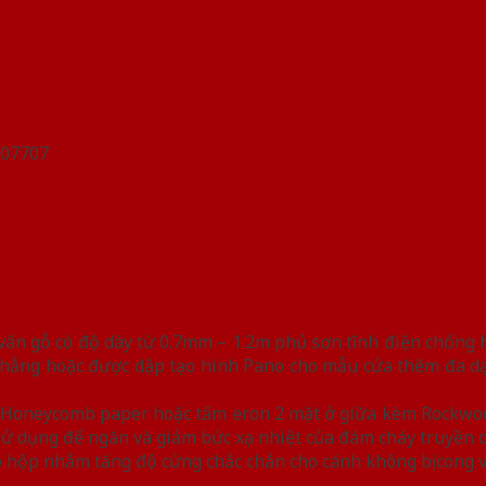
n gỗ có độ dày từ 0.7mm – 1.2m phủ sơn tĩnh điện chống han
hẳng hoặc được dập tạo hình Pano cho mẫu cửa thêm đa dạn
iệu Honeycomb paper hoặc tấm eron 2 mặt ở giữa kèm Rockwo
y sử dụng để ngăn và giảm bức xạ nhiệt của đám cháy truyền 
 hộp nhằm tăng độ cứng chắc chắn cho cánh không bị cong 