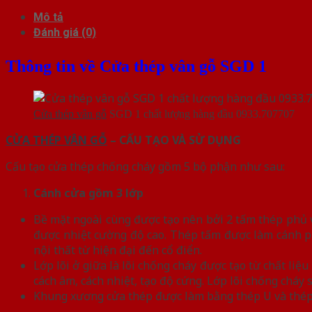
Mô tả
Đánh giá (0)
Thông tin về Cửa thép vân gỗ SGD 1
Cửa thép vân gỗ
SGD 1 chất lượng hàng đầu 0933.707707
CỬA THÉP VÂN GỖ
– CẤU TẠO VÀ SỬ DỤNG
Cấu tạo cửa thép chống cháy gồm 5 bộ phận như sau:
Cánh cửa
gồm 3 lớp
Bề mặt ngoài cùng được tạo nên bởi 2 tấm thép phủ vâ
được nhiệt cường độ cao. Thép tấm được làm cánh p
nội thất từ hiện đại đến cổ điển.
Lớp lõi ở giữa là lõi chống cháy được tạo từ chất l
cách âm, cách nhiệt, tạo độ cứng. Lớp lõi chống chá
Khung xương cửa thép được làm bằng thép U và thép