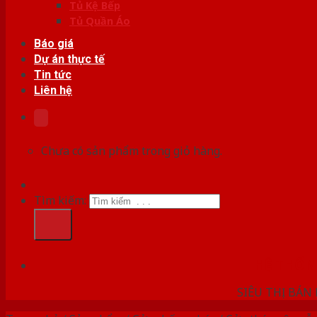
Tủ Kệ Bếp
Tủ Quần Áo
Báo giá
Dự án thực tế
Tin tức
Liên hệ
Chưa có sản phẩm trong giỏ hàng.
Tìm kiếm:
HỆ THỐ
SIÊU THỊ BÁN