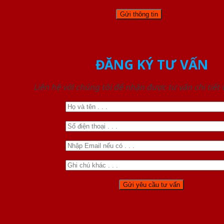
ĐĂNG KÝ TƯ VẤN
Liên hệ với chúng tôi để nhận được tư vấn chi tiết