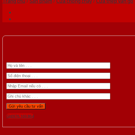
Trang chủ
/
Sản phẩm
/
Cửa chống cháy
/
Cửa thép vân gỗ
Gọi 0976.169.864