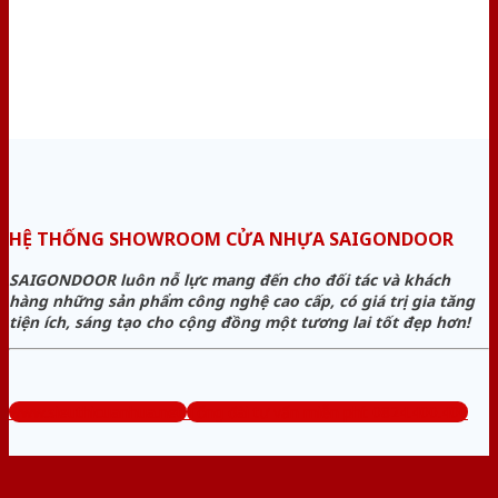
HỆ THỐNG SHOWROOM CỬA NHỰA SAIGONDOOR
SAIGONDOOR luôn nỗ lực mang đến cho đối tác và khách
hàng những sản phẩm công nghệ cao cấp, có giá trị gia tăng
tiện ích, sáng tạo cho cộng đồng một tương lai tốt đẹp hơn!
www.sieuthicuanhua.net
Tổng đài tư vấn miễn phí: 0824.400.400