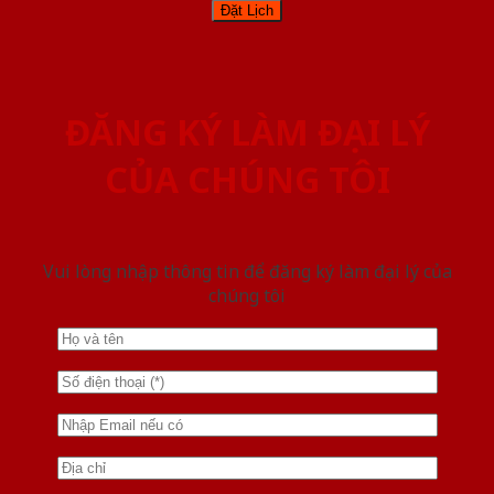
ĐĂNG KÝ LÀM ĐẠI LÝ
CỦA CHÚNG TÔI
Vui lòng nhập thông tin để đăng ký làm đại lý của
chúng tôi