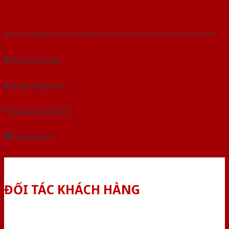
Với kinh nghiệm nhiêu năm nghiên cứu cửa theo tiêu chuẩn công nghệ Châu
Âu.Chúng tôi tự tin là nhà sản xuất & cung cấp hàng đầu tại Việt Nam!
Gửi yêu cầu tư vấn
Tải báo giá tổng hợp
Yêu cầu gọi lại (3 phút)
Dành cho đại lý
ĐỐI TÁC KHÁCH HÀNG