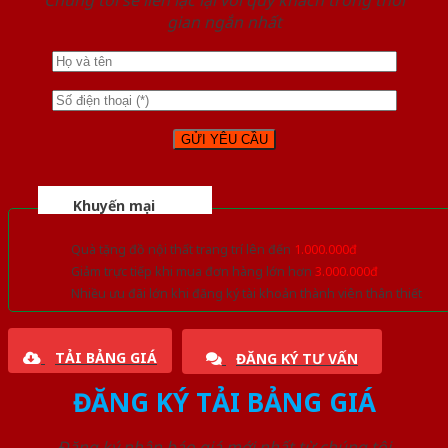
Chúng tôi sẽ liên lạc lại với quý khách trong thời
gian ngắn nhất
Khuyến mại
Quà tặng đồ nội thất trang trí lên đến
1.000.000đ
Giảm trực tiếp khi mua đơn hàng lớn hơn
3.000.000đ
Nhiều ưu đãi lớn khi đăng ký tài khoản thành viên thân thiết
TẢI BẢNG GIÁ
ĐĂNG KÝ TƯ VẤN
ĐĂNG KÝ TẢI BẢNG GIÁ
Đăng ký nhận báo giá mới nhất từ chúng tôi