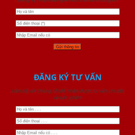
ĐĂNG KÝ TƯ VẤN
Liên hệ với chúng tôi để nhận được tư vấn chi tiết
về sản phẩm