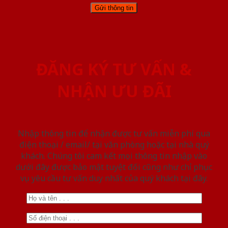
ĐĂNG KÝ TƯ VẤN &
NHẬN ƯU ĐÃI
Nhập thông tin để nhận được tư vấn miễn phí qua
điện thoại / email/ tại văn phòng hoặc tại nhà quý
khách. Chúng tôi cam kết mọi thông tin nhập vào
dưới đây được bảo mật tuyệt đối cũng như chỉ phục
vụ yêu cầu tư vấn duy nhất của quý khách tại đây.