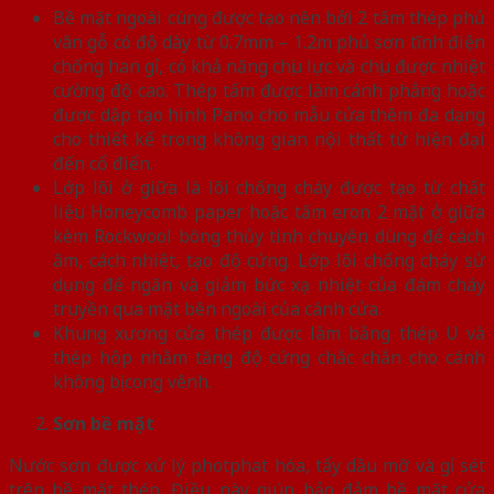
Bề mặt ngoài cùng được tạo nên bởi 2 tấm thép phủ
vân gỗ có độ dày từ 0.7mm – 1.2m phủ sơn tĩnh điện
chống han gỉ, có khả năng chịu lực và chịu được nhiệt
cường độ cao. Thép tấm được làm cánh phẳng hoặc
được dập tạo hình Pano cho mẫu cửa thêm đa dạng
cho thiết kế trong không gian nội thất từ hiện đại
đến cổ điển.
Lớp lõi ở giữa là lõi chống cháy được tạo từ chất
liệu Honeycomb paper hoặc tấm eron 2 mặt ở giữa
kèm Rockwool bông thủy tinh chuyên dùng để cách
âm, cách nhiệt, tạo độ cứng. Lớp lõi chống cháy sử
dụng để ngăn và giảm bức xạ nhiệt của đám cháy
truyền qua mặt bên ngoài của cánh cửa.
Khung xương cửa thép được làm bằng thép U và
thép hộp nhằm tăng độ cứng chắc chắn cho cánh
không bị cong vênh.
Sơn bề mặt
Nước sơn được xử lý photphat hóa, tẩy dầu mỡ và gỉ sét
trên bề mặt thép. Điều này giúp bảo đảm bề mặt cửa