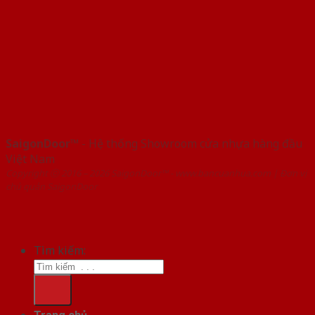
SaigonDoor™
- Hệ thống Showroom cửa nhựa hàng đầu
Việt Nam
Copyright ⓒ 2016 – 2026 SaigonDoor™ - www.bancuanhua.com | Đơn vị
chủ quản SaigonDoor
Tìm kiếm: