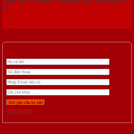
Trang chủ
/
Sản phẩm
/
Cửa chống cháy
/
Cửa thép vân
gỗ
Gọi 0976.169.864