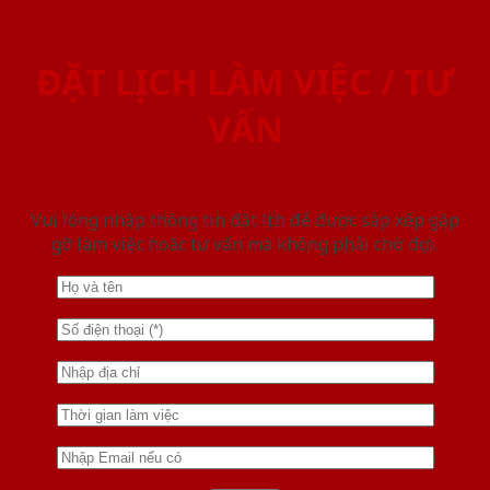
ĐẶT LỊCH LÀM VIỆC / TƯ
VẤN
Vui lòng nhập thông tin đặt lịch để được sắp xếp gặp
gỡ làm việc hoăc tư vấn mà không phải chờ đợi.