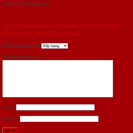
Chưa có đánh giá nào.
Hãy là người đầu tiên nhận xét “Cửa Thép
Vân Gỗ SGD-KM.TVG-2CL-12”
Đánh giá của bạn
Nhận xét của bạn
*
Tên
*
Email
*