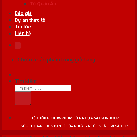
Tủ Quần Áo
Báo giá
Dự án thực tế
Tin tức
Liên hệ
Chưa có sản phẩm trong giỏ hàng.
Tìm kiếm:
HỆ THỐNG SHOWROOM CỬA NHỰA SAIGONDOOR
SIÊU THỊ BÁN BUÔN BÁN LẺ CỬA NHỰA GIÁ TỐT NHẤT TẠI SÀI GÒN