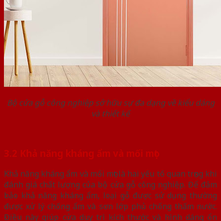
Bộ cửa gỗ công nghiệp sở hữu sự đa dạng về kiểu dáng
và thiết kế
3.2 Khả năng kháng ẩm và mối mọt
Khả năng kháng ẩm và mối mọt là hai yếu tố quan trọng khi
đánh giá chất lượng của bộ cửa gỗ công nghiệp. Để đảm
bảo khả năng kháng ẩm, loại gỗ được sử dụng thường
được xử lý chống ẩm và sơn lớp phủ chống thấm nước.
Điều này giúp cửa duy trì kích thước và hình dáng ổn