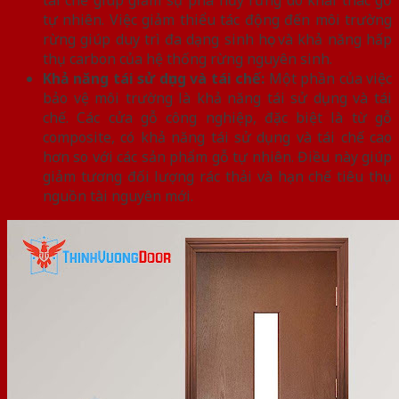
tự nhiên. Việc giảm thiểu tác động đến môi trường
rừng giúp duy trì đa dạng sinh học và khả năng hấp
thụ carbon của hệ thống rừng nguyên sinh.
Khả năng tái sử dụng và tái chế:
Một phần của việc
bảo vệ môi trường là khả năng tái sử dụng và tái
chế. Các cửa gỗ công nghiệp, đặc biệt là từ gỗ
composite, có khả năng tái sử dụng và tái chế cao
hơn so với các sản phẩm gỗ tự nhiên. Điều này giúp
giảm tương đối lượng rác thải và hạn chế tiêu thụ
nguồn tài nguyên mới.