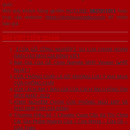
quốc
Mời quý khách hàng gọi đến
HOTLINE:
0827011011
hoặc
truy cập website
https://thinhvuongdoor.com
để nhận
báo giá
BÀI VIẾT LIÊN QUAN
【CỬA GỖ CÔNG NGHIỆP】SỰ LỰA CHỌN HOÀN
HẢO CHO MỌI GIA ĐÌNH VIỆT
Báo Giá Cửa Gỗ Công Nghiệp MDF Veneer [✔️RẺ
NHẤT ]
CỬA CHỐNG CHÁY LÀ GÌ? NHỮNG LƯU Ý KHI MUA
CỬA CHỐNG CHÁY
CỬA CÁCH ÂM | BÁO GIÁ CỬA CÁCH ÂM CHỐNG ỒN
MỚI NHẤT 2022
KINH NGHIỆM CHỌN CỬA PHÒNG NGỦ ĐẸP VÀ
PHÙ HỢP CHO GIA ĐÌNH
Thương Hiệu Số 1 Chuyên Cung Cấp Và Thi Công
Các Sản Phẩm Ngành Cửa | Cửa Nhựa – Cửa Gỗ –
Cửa Thép