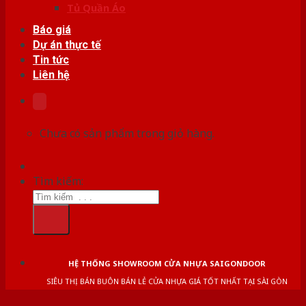
Tủ Quần Áo
Báo giá
Dự án thực tế
Tin tức
Liên hệ
Chưa có sản phẩm trong giỏ hàng.
Tìm kiếm:
HỆ THỐNG SHOWROOM CỬA NHỰA SAIGONDOOR
SIÊU THỊ BÁN BUÔN BÁN LẺ CỬA NHỰA GIÁ TỐT NHẤT TẠI SÀI GÒN