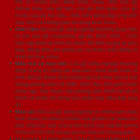
thể có nhiều kiểu dáng khác nhau, như cửa gỗ
chống cháy, cửa gỗ lớn, cửa gỗ đơn giản, cửa gỗ
trượt, cửa gỗ hai lớp,… Mỗi kiểu dáng đáp ứng mỗi
mục đích và không gian sử dụng khác nhau.
Chất liệu:
Bộ cửa gỗ công nghiệp thường được làm
từ các loại gỗ composite, gỗ ép, MDF, HDF,… Chất
liệu này đem lại tính ổn định, độ bền và giá cả phù
hợp, đồng thời cho phép tạo ra nhiều kiểu dáng và
thiết kế khác nhau.
Mẫu mã và hoa văn:
Cửa gỗ công nghiệp thường
được trang trí bằng các hoa văn, chạm khắc hoặc in
hình để tạo điểm nhấn thẩm mỹ. Các hoa văn có thể
mang phong cách cổ điển, hiện đại, đơn giản hoặc
phức tạp. Tùy thuộc vào phong cách thiết kế và sở
thích cá nhân thì dòng sản phẩm này đều đáp ứng
đủ.
Màu sắc:
Bộ cửa gỗ công nghiệp có nhiều gam màu
khác nhau, từ màu tự nhiên của gỗ đến các màu sơn
phủ. Màu sắc của cửa có thể được lựa chọn để tương
thích với nội thất và tạo sự hài hòa cho không gian.
Kích thước và hình dạng: Cửa gỗ công nghiệp có sẵn