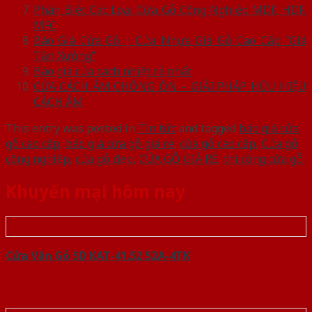
Phân Biệt Các Loại Cửa Gỗ Công Nghiệp MDF, HDF,
MFC
Báo Giá Cửa Gỗ | Cửa Nhựa Giả Gỗ Cao Cấp “Giá
Tận Xưởng”
Báo giá cửa cách nhiệt rẻ nhất
CỬA CÁCH ÂM CHỐNG ỒN – GIẢI PHÁP HỮU HIỆU
CÁCH ÂM
This entry was posted in
Tin tức
and tagged
báo giá cửa
gỗ cao cấp
,
báo giá cửa gỗ giá rẻ
,
cửa gỗ cao cấp
,
Cửa gỗ
công nghiệp
,
cửa gỗ đẹp
,
CỬA GỖ GIÁ RẺ
,
thi công cửa gỗ
.
Khuyến mại hôm nay
Cửa Vân Gỗ 5D KAT-41.52.52A-4TK