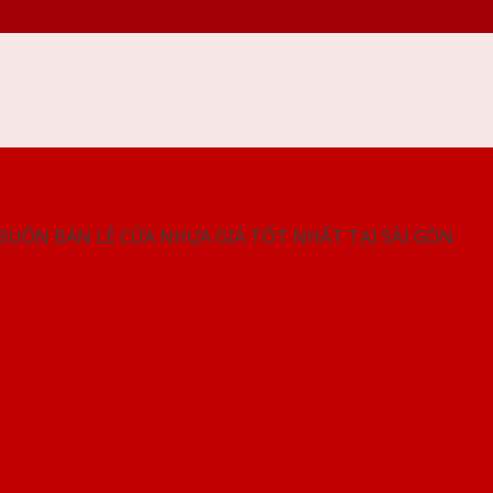
NG SHOWROOM CỬA NHỰA SAIGONDOOR
 BUÔN BÁN LẺ CỬA NHỰA GIÁ TỐT NHẤT TẠI SÀI GÒN