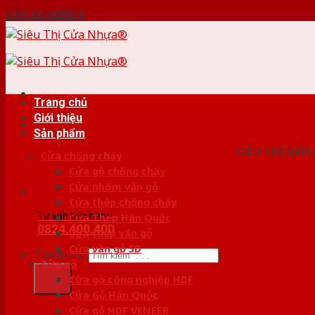
Skip to content
Trang chủ
Giới thiệu
HỆ THỐ
Sản phẩm
SIÊU THỊ BÁN
Cửa chống cháy
Cửa gỗ chống cháy
Cửa nhôm vân gỗ
Cửa thép chống cháy
Tư vấn bán hàng
Cửa Thép Hàn Quốc
0824.400.400
Cửa thép vân gỗ
Cửa vân gỗ 5D
Tìm kiếm:
Cửa gỗ
Cửa gỗ công nghiệp HDF
Cửa Gỗ Hàn Quốc
Cửa gỗ HDF VENEER