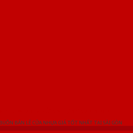
NG SHOWROOM CỬA NHỰA SAIGONDOOR
 BUÔN BÁN LẺ CỬA NHỰA GIÁ TỐT NHẤT TẠI SÀI GÒN