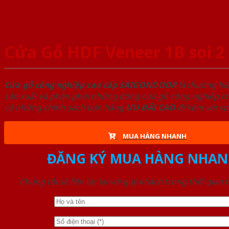
Cửa Gỗ HDF Veneer 1B soi 2
Cửa gỗ công nghiệp cao cấp SAIGONDOOR
là thương hi
sản xuất và phân phối những dòng cửa gỗ công nghiệp chấ
có những chính sách bán hàng
ƯU ĐÃI
CAO
đi kèm với sự
MUA HÀNG NHANH
ĐĂNG KÝ MUA HÀNG NHAN
Chúng tôi sẽ liên lạc lại với quý khách trong thời gian