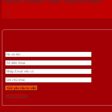
Trang chủ
/
Sản phẩm
/
Cửa gỗ
/
Cửa gỗ HDF VENEER
Gọi 0976.169.864