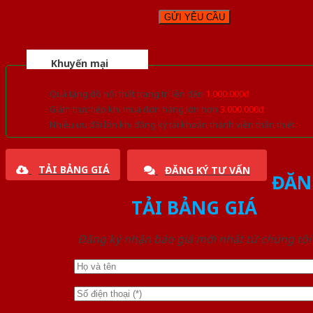
Khuyến mại
Quà tặng đồ nội thất trang trí lên đến
1.000.000đ
Giảm trực tiếp khi mua đơn hàng lớn hơn
3.000.000đ
Nhiều ưu đãi lớn khi đăng ký tài khoản thành viên thân thiết
TẢI BẢNG GIÁ
ĐĂNG KÝ TƯ VẤN
ĐĂN
TẢI BẢNG GIÁ
Đăng ký nhận báo giá mới nhất từ chúng tôi