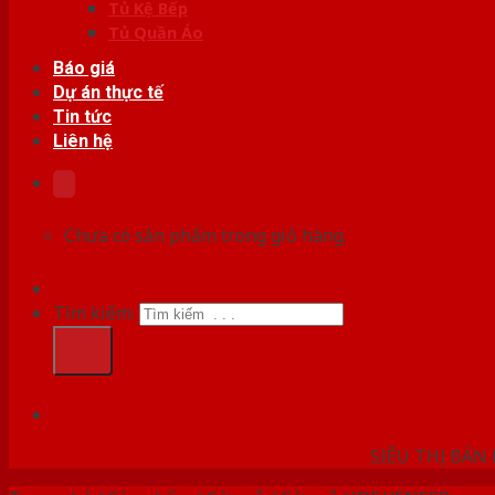
Tủ Kệ Bếp
Tủ Quần Áo
Báo giá
Dự án thực tế
Tin tức
Liên hệ
Chưa có sản phẩm trong giỏ hàng.
Tìm kiếm:
HỆ THỐ
SIÊU THỊ BÁN