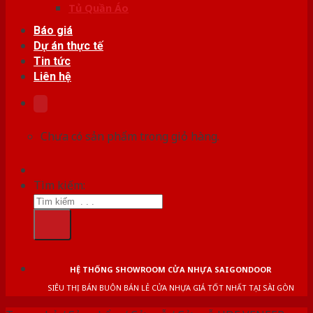
Tủ Quần Áo
Báo giá
Dự án thực tế
Tin tức
Liên hệ
Chưa có sản phẩm trong giỏ hàng.
Tìm kiếm:
HỆ THỐNG SHOWROOM CỬA NHỰA SAIGONDOOR
SIÊU THỊ BÁN BUÔN BÁN LẺ CỬA NHỰA GIÁ TỐT NHẤT TẠI SÀI GÒN