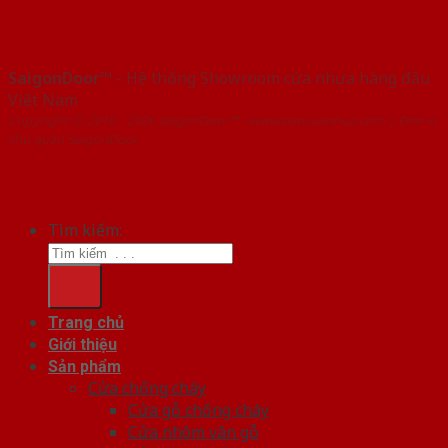
SaigonDoor™
- Hệ thống Showroom cửa nhựa hàng đầu
Việt Nam
Copyright ⓒ 2016 – 2026 SaigonDoor™ - www.bancuanhua.com | Đơn vị
chủ quản SaigonDoor
Tìm kiếm:
Trang chủ
Giới thiệu
Sản phẩm
Cửa chống cháy
Cửa gỗ chống cháy
Cửa nhôm vân gỗ