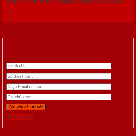
Trang chủ
/
Sản phẩm
/
Cửa gỗ
/
Cửa gỗ HDF VENEER
Gọi 0976.169.864