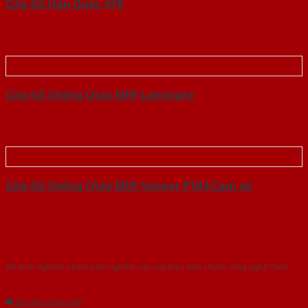
Cửa Gỗ Hàn Quốc 018
Cửa Gỗ Chống Cháy MDF Laminate
Cửa Gỗ Chống Cháy MDF Veneer P1R4 Cam xe
Với kinh nghiệm nhiêu năm nghiên cứu cửa theo tiêu chuẩn công nghệ Châu
Âu.Chúng tôi tự tin là nhà sản xuất & cung cấp hàng đầu tại Việt Nam!
Gửi yêu cầu tư vấn