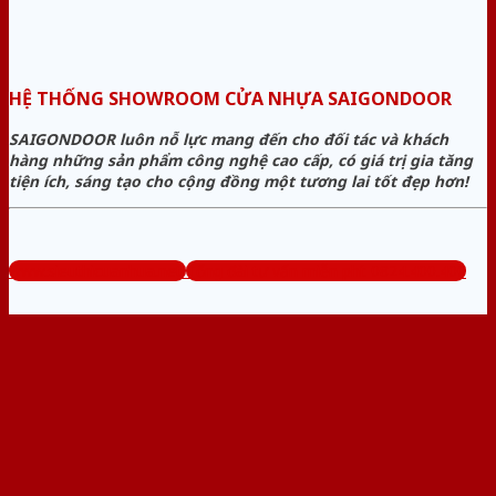
HỆ THỐNG SHOWROOM CỬA NHỰA SAIGONDOOR
SAIGONDOOR luôn nỗ lực mang đến cho đối tác và khách
hàng những sản phẩm công nghệ cao cấp, có giá trị gia tăng
tiện ích, sáng tạo cho cộng đồng một tương lai tốt đẹp hơn!
www.sieuthicuanhua.net
Tổng đài tư vấn miễn phí: 0824.400.400