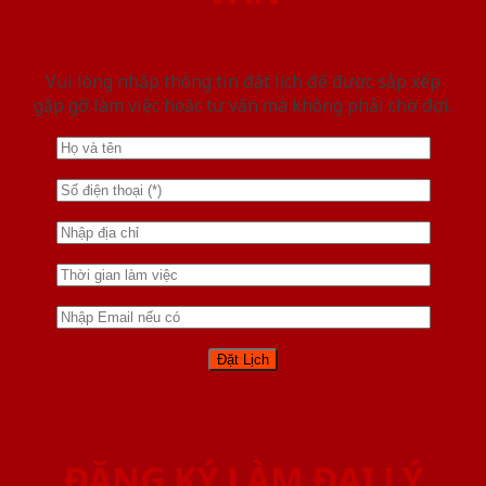
Vui lòng nhập thông tin đặt lịch để được sắp xếp
gặp gỡ làm việc hoăc tư vấn mà không phải chờ đợi.
ĐĂNG KÝ LÀM ĐẠI LÝ