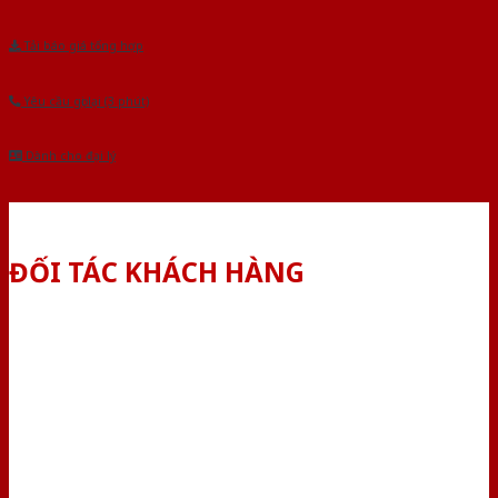
Tải báo giá tổng hợp
Yêu cầu gọi lại (3 phút)
Dành cho đại lý
ĐỐI TÁC KHÁCH HÀNG