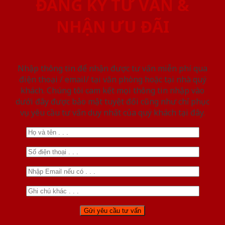
ĐĂNG KÝ TƯ VẤN &
NHẬN ƯU ĐÃI
Nhập thông tin để nhận được tư vấn miễn phí qua
điện thoại / email/ tại văn phòng hoặc tại nhà quý
khách. Chúng tôi cam kết mọi thông tin nhập vào
dưới đây được bảo mật tuyệt đối cũng như chỉ phục
vụ yêu cầu tư vấn duy nhất của quý khách tại đây.