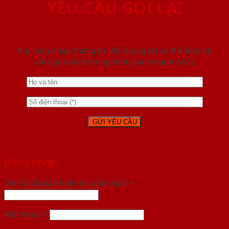
YÊU CẦU GỌI LẠI
Vui lòng nhập thông tin để chúng tôi có thể liên hệ
với quý khách trong thời gian nhanh nhất.
Đăng nhập
Tên tài khoản hoặc địa chỉ email
*
Mật khẩu
*