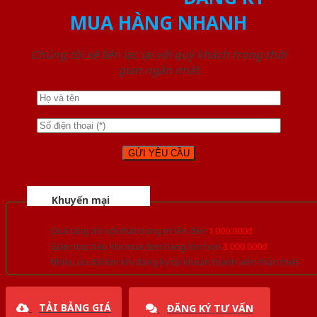
MUA HÀNG NHANH
Chúng tôi sẽ liên lạc lại với quý khách trong thời
gian ngắn nhất
Khuyến mại
Quà tặng đồ nội thất trang trí lên đến
1.000.000đ
Giảm trực tiếp khi mua đơn hàng lớn hơn
3.000.000đ
Nhiều ưu đãi lớn khi đăng ký tài khoản thành viên thân thiết
TẢI BẢNG GIÁ
ĐĂNG KÝ TƯ VẤN