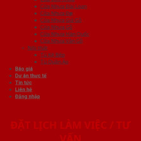
Cửa Nhựa Đài Loan
Cửa Nhựa Đẹp
Cửa Nhựa Giả Gỗ
Cửa Nhựa Gỗ
Cửa Nhựa Hàn Quốc
Cửa Nhựa Vân Gỗ
Nội thất
Tủ Kệ Bếp
Tủ Quần Áo
Báo giá
Dự án thực tế
Tin tức
Liên hệ
Đăng nhập
ĐẶT LỊCH LÀM VIỆC / TƯ
VẤN