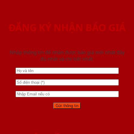
ĐĂNG KÝ NHẬN BÁO GIÁ
Nhập thông tin để nhận được báo giá mới nhât đầy
đủ nhất và chi tiết nhất.