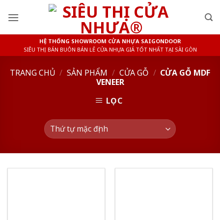
Skip
to
content
HỆ THỐNG SHOWROOM CỬA NHỰA SAIGONDOOR
SIÊU THỊ BÁN BUÔN BÁN LẺ CỬA NHỰA GIÁ TỐT NHẤT TẠI SÀI GÒN
TRANG CHỦ
/
SẢN PHẨM
/
CỬA GỖ
/
CỬA GỖ MDF
VENEER
LỌC