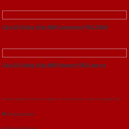
Cửa Gỗ Chống Cháy MDF Laminate P1R2 23029
Cửa Gỗ Chống Cháy MDF Veneer P1R2 Cam xe
Với kinh nghiệm nhiêu năm nghiên cứu cửa theo tiêu chuẩn công nghệ Châu
Âu.Chúng tôi tự tin là nhà sản xuất & cung cấp hàng đầu tại Việt Nam!
Gửi yêu cầu tư vấn
Tải báo giá tổng hợp