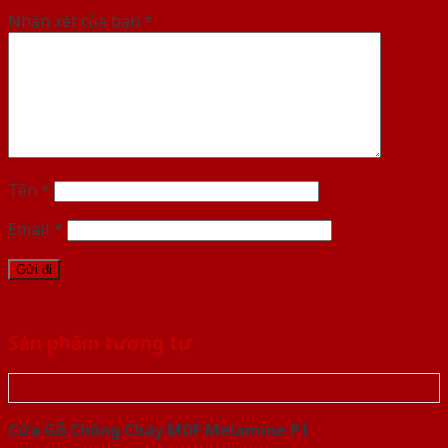
Nhận xét của bạn
*
Tên
*
Email
*
Sản phẩm tương tự
Cửa Gỗ Chống Cháy MDF Melamine P1