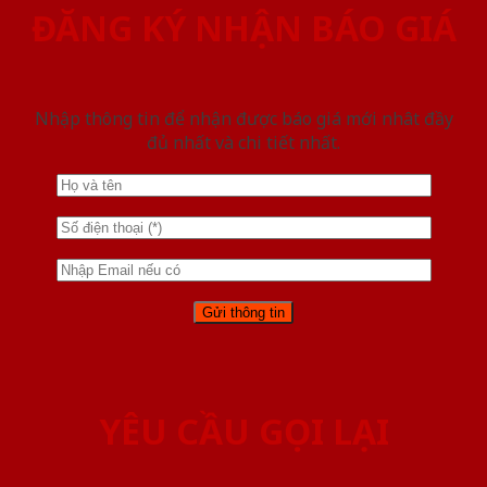
ĐĂNG KÝ NHẬN BÁO GIÁ
Nhập thông tin để nhận được báo giá mới nhât đầy
đủ nhất và chi tiết nhất.
YÊU CẦU GỌI LẠI