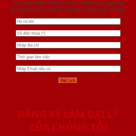
Vui lòng nhập thông tin đặt lịch để được sắp xếp
gặp gỡ làm việc hoăc tư vấn mà không phải chờ đợi.
ĐĂNG KÝ LÀM ĐẠI LÝ
CỦA CHÚNG TÔI