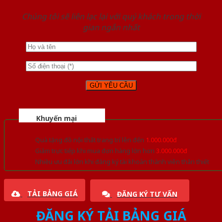
Chúng tôi sẽ liên lạc lại với quý khách trong thời
gian ngắn nhất
Khuyến mại
Quà tặng đồ nội thất trang trí lên đến
1.000.000đ
Giảm trực tiếp khi mua đơn hàng lớn hơn
3.000.000đ
Nhiều ưu đãi lớn khi đăng ký tài khoản thành viên thân thiết
TẢI BẢNG GIÁ
ĐĂNG KÝ TƯ VẤN
ĐĂNG KÝ TẢI BẢNG GIÁ