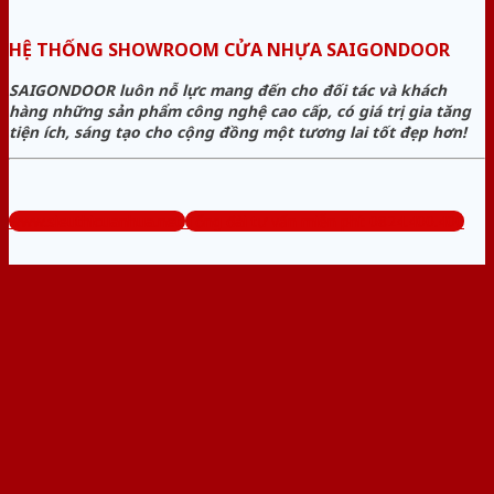
HỆ THỐNG SHOWROOM CỬA NHỰA SAIGONDOOR
SAIGONDOOR luôn nỗ lực mang đến cho đối tác và khách
hàng những sản phẩm công nghệ cao cấp, có giá trị gia tăng
tiện ích, sáng tạo cho cộng đồng một tương lai tốt đẹp hơn!
www.sieuthicuanhua.net
Tổng đài tư vấn miễn phí: 0824.400.400