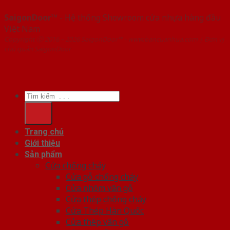
SaigonDoor™
- Hệ thống Showroom cửa nhựa hàng đầu
Việt Nam
Copyright ⓒ 2016 – 2026 SaigonDoor™ - www.bancuanhua.com | Đơn vị
chủ quản SaigonDoor
Tìm
kiếm:
Trang chủ
Giới thiệu
Sản phẩm
Cửa chống cháy
Cửa gỗ chống cháy
Cửa nhôm vân gỗ
Cửa thép chống cháy
Cửa Thép Hàn Quốc
Cửa thép vân gỗ