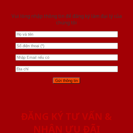
Vui lòng nhập thông tin để đăng ký làm đại lý của
chúng tôi
ĐĂNG KÝ TƯ VẤN &
NHẬN ƯU ĐÃI