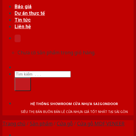
Báo giá
Dự án thực tế
Tin tức
Liên hệ
Chưa có sản phẩm trong giỏ hàng.
Tìm
kiếm:
HỆ THỐNG SHOWROOM CỬA NHỰA SAIGONDOOR
SIÊU THỊ BÁN BUÔN BÁN LẺ CỬA NHỰA GIÁ TỐT NHẤT TẠI SÀI GÒN
Trang chủ
/
Sản phẩm
/
Cửa gỗ
/
Cửa gỗ MDF VENEER