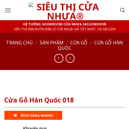
Skip
to
content
HỆ THỐNG SHOWROOM CỬA NHỰA SAIGONDOOR
SIÊU THỊ BÁN BUÔN BÁN LẺ CỬA NHỰA GIÁ TỐT NHẤT TẠI SÀI GÒN
TRANG CHỦ
/
SẢN PHẨM
/
CỬA GỖ
/
CỬA GỖ HÀN
QUỐC
Cửa Gỗ Hàn Quốc 018
MUA HÀNG NHANH
Khuyến mại