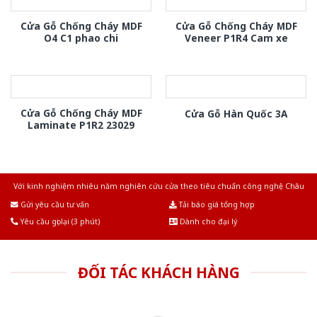
Cửa Gỗ Chống Cháy MDF
Cửa Gỗ Chống Cháy MDF
O4 C1 phao chi
Veneer P1R4 Cam xe
Cửa Gỗ Chống Cháy MDF
Cửa Gỗ Hàn Quốc 3A
Laminate P1R2 23029
Với kinh nghiệm nhiêu năm nghiên cứu cửa theo tiêu chuẩn công nghệ Châu
Âu.Chúng tôi tự tin là nhà sản xuất & cung cấp hàng đầu tại Việt Nam!
Gửi yêu cầu tư vấn
Tải báo giá tổng hợp
Yêu cầu gọi lại (3 phút)
Dành cho đại lý
ĐỐI TÁC KHÁCH HÀNG