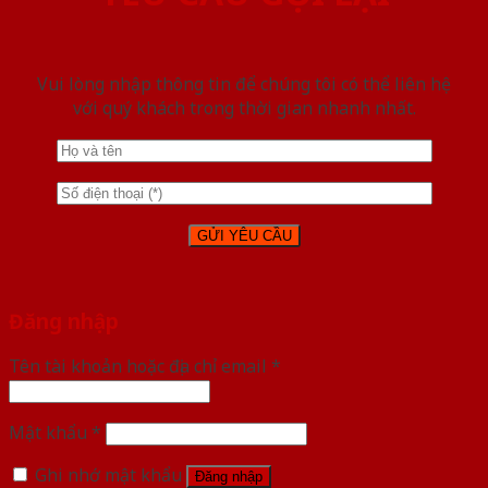
Vui lòng nhập thông tin để chúng tôi có thể liên hệ
với quý khách trong thời gian nhanh nhất.
Đăng nhập
Tên tài khoản hoặc địa chỉ email
*
Mật khẩu
*
Ghi nhớ mật khẩu
Đăng nhập