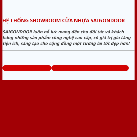
HỆ THỐNG SHOWROOM CỬA NHỰA SAIGONDOOR
SAIGONDOOR luôn nỗ lực mang đến cho đối tác và khách
hàng những sản phẩm công nghệ cao cấp, có giá trị gia tăng
tiện ích, sáng tạo cho cộng đồng một tương lai tốt đẹp hơn!
www.sieuthicuanhua.net
Tổng đài tư vấn miễn phí: 0824.400.400