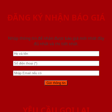
ĐĂNG KÝ NHẬN BÁO GIÁ
Nhập thông tin để nhận được báo giá mới nhât đầy
đủ nhất và chi tiết nhất.
YÊU CẦU GỌI LẠI