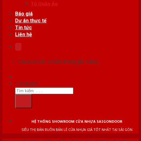
Tủ Quần Áo
Báo giá
Dự án thực tế
Tin tức
Liên hệ
Chưa có sản phẩm trong giỏ hàng.
Tìm kiếm:
HỆ THỐNG SHOWROOM CỬA NHỰA SAIGONDOOR
SIÊU THỊ BÁN BUÔN BÁN LẺ CỬA NHỰA GIÁ TỐT NHẤT TẠI SÀI GÒN