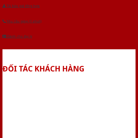
Tải báo giá tổng hợp
Yêu cầu gọi lại (3 phút)
Dành cho đại lý
ĐỐI TÁC KHÁCH HÀNG