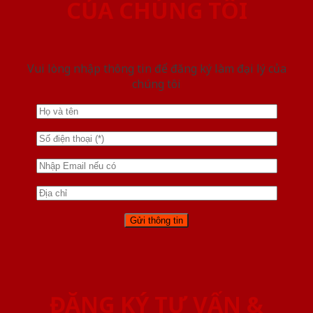
CỦA CHÚNG TÔI
Vui lòng nhập thông tin để đăng ký làm đại lý của
chúng tôi
ĐĂNG KÝ TƯ VẤN &