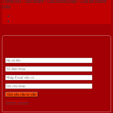
Trang chủ
/
Sản phẩm
/
Cửa chống cháy
/
Cửa gỗ chống
cháy
Gọi 0976.169.864