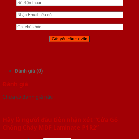
Đánh giá (0)
Đánh giá
Chưa có đánh giá nào.
Hãy là người đầu tiên nhận xét “Cửa Gỗ
Chống Cháy MDF Laminate P1R2”