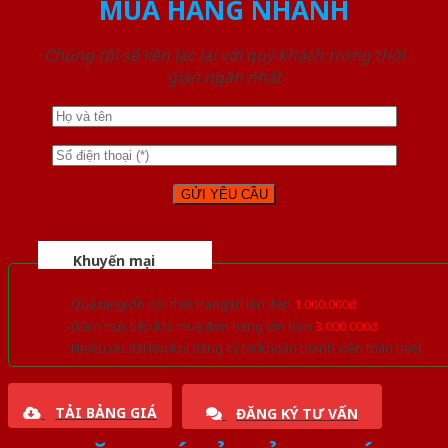
MUA HÀNG NHANH
Chúng tôi sẽ liên lạc lại với quý khách trong thời
gian ngắn nhất
Khuyến mại
Quà tặng đồ nội thất trang trí lên đến
1.000.000đ
Giảm trực tiếp khi mua đơn hàng lớn hơn
3.000.000đ
Nhiều ưu đãi lớn khi đăng ký tài khoản thành viên thân thiết
TẢI BẢNG GIÁ
ĐĂNG KÝ TƯ VẤN