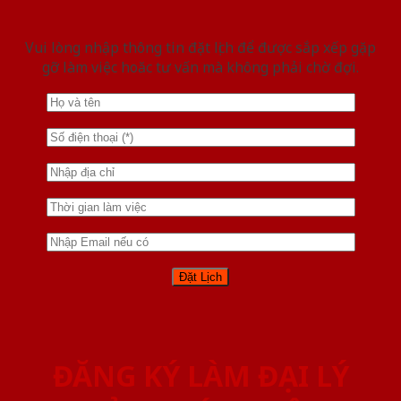
Vui lòng nhập thông tin đặt lịch để được sắp xếp gặp
gỡ làm việc hoăc tư vấn mà không phải chờ đợi.
ĐĂNG KÝ LÀM ĐẠI LÝ