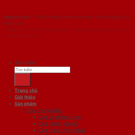
SaigonDoor™
- Hệ thống Showroom cửa nhựa hàng đầu
Việt Nam
Copyright ⓒ 2016 – 2026 SaigonDoor™ - www.bancuanhua.com | Đơn vị
chủ quản SaigonDoor
Tìm kiếm:
Trang chủ
Giới thiệu
Sản phẩm
Cửa chống cháy
Cửa gỗ chống cháy
Cửa nhôm vân gỗ
Cửa thép chống cháy