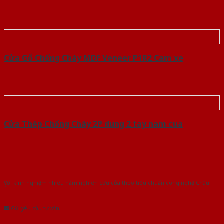
Cửa Gỗ Chống Cháy MDF Veneer P1R2 Cam xe
Cửa Thép Chống Cháy 2P dung 2 tay nam cua
Với kinh nghiệm nhiêu năm nghiên cứu cửa theo tiêu chuẩn công nghệ Châu
Âu.Chúng tôi tự tin là nhà sản xuất & cung cấp hàng đầu tại Việt Nam!
Gửi yêu cầu tư vấn