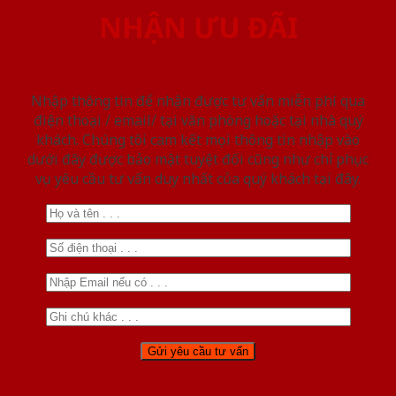
NHẬN ƯU ĐÃI
Nhập thông tin để nhận được tư vấn miễn phí qua
điện thoại / email/ tại văn phòng hoặc tại nhà quý
khách. Chúng tôi cam kết mọi thông tin nhập vào
dưới đây được bảo mật tuyệt đối cũng như chỉ phục
vụ yêu cầu tư vấn duy nhất của quý khách tại đây.