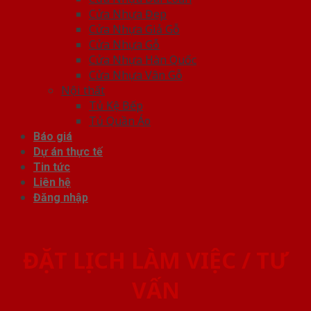
Cửa Nhựa Đẹp
Cửa Nhựa Giả Gỗ
Cửa Nhựa Gỗ
Cửa Nhựa Hàn Quốc
Cửa Nhựa Vân Gỗ
Nội thất
Tủ Kệ Bếp
Tủ Quần Áo
Báo giá
Dự án thực tế
Tin tức
Liên hệ
Đăng nhập
ĐẶT LỊCH LÀM VIỆC / TƯ
VẤN