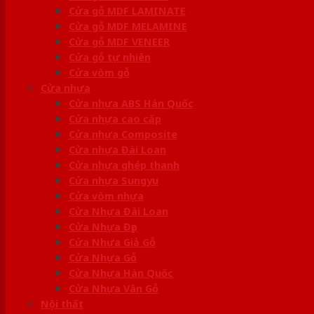
Cửa gỗ MDF LAMINATE
Cửa gỗ MDF MELAMINE
Cửa gỗ MDF VENEER
Cửa gỗ tự nhiên
Cửa vòm gỗ
Cửa nhựa
Cửa nhựa ABS Hàn Quốc
Cửa nhựa cao cấp
Cửa nhựa Composite
Cửa nhựa Đài Loan
Cửa nhựa ghép thanh
Cửa nhựa Sungyu
Cửa vòm nhựa
Cửa Nhựa Đài Loan
Cửa Nhựa Đẹp
Cửa Nhựa Giả Gỗ
Cửa Nhựa Gỗ
Cửa Nhựa Hàn Quốc
Cửa Nhựa Vân Gỗ
Nội thất