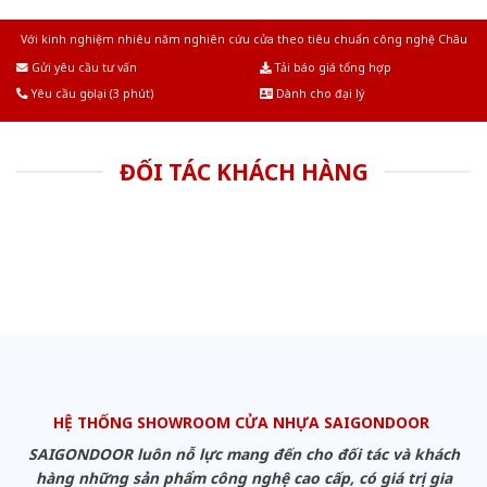
Với kinh nghiệm nhiêu năm nghiên cứu cửa theo tiêu chuẩn công nghệ Châu
Âu.Chúng tôi tự tin là nhà sản xuất & cung cấp hàng đầu tại Việt Nam!
Gửi yêu cầu tư vấn
Tải báo giá tổng hợp
Yêu cầu gọi lại (3 phút)
Dành cho đại lý
ĐỐI TÁC KHÁCH HÀNG
HỆ THỐNG SHOWROOM CỬA NHỰA SAIGONDOOR
SAIGONDOOR luôn nỗ lực mang đến cho đối tác và khách
hàng những sản phẩm công nghệ cao cấp, có giá trị gia