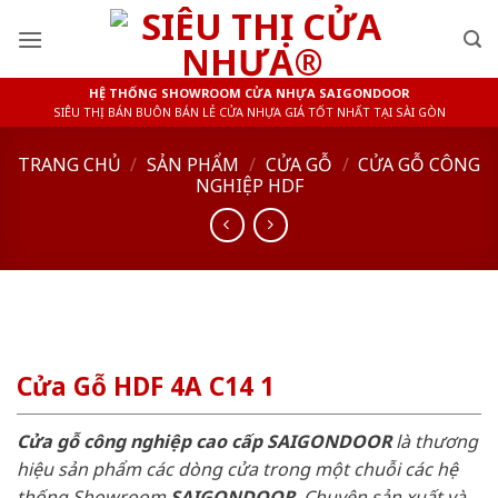
Skip
to
content
HỆ THỐNG SHOWROOM CỬA NHỰA SAIGONDOOR
SIÊU THỊ BÁN BUÔN BÁN LẺ CỬA NHỰA GIÁ TỐT NHẤT TẠI SÀI GÒN
TRANG CHỦ
/
SẢN PHẨM
/
CỬA GỖ
/
CỬA GỖ CÔNG
NGHIỆP HDF
Cửa Gỗ HDF 4A C14 1
Cửa gỗ công nghiệp cao cấp SAIGONDOOR
là thương
hiệu sản phẩm các dòng cửa trong một chuỗi các hệ
thống Showroom
SAIGONDOOR
. Chuyên sản xuất và