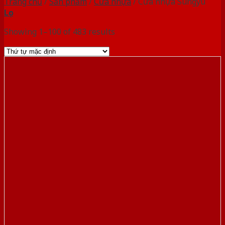
Trang chủ
/
Sản phẩm
/
Cửa nhựa
/
Cửa nhựa Sungyu
Lọc
Showing 1–100 of 483 results