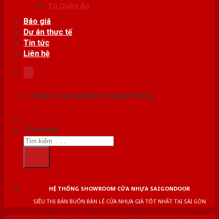
Tủ Quần Áo
Báo giá
Dự án thực tế
Tin tức
Liên hệ
Chưa có sản phẩm trong giỏ hàng.
Tìm kiếm:
HỆ THỐNG SHOWROOM CỬA NHỰA SAIGONDOOR
SIÊU THỊ BÁN BUÔN BÁN LẺ CỬA NHỰA GIÁ TỐT NHẤT TẠI SÀI GÒN