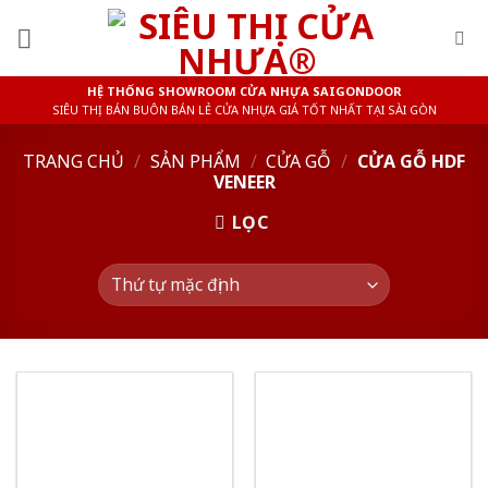
Skip
to
content
HỆ THỐNG SHOWROOM CỬA NHỰA SAIGONDOOR
SIÊU THỊ BÁN BUÔN BÁN LẺ CỬA NHỰA GIÁ TỐT NHẤT TẠI SÀI GÒN
TRANG CHỦ
/
SẢN PHẨM
/
CỬA GỖ
/
CỬA GỖ HDF
VENEER
LỌC