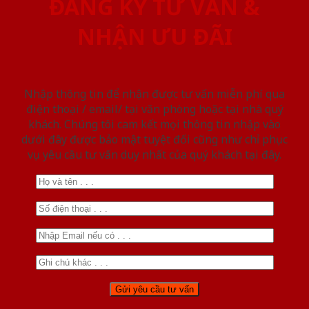
ĐĂNG KÝ TƯ VẤN &
NHẬN ƯU ĐÃI
Nhập thông tin để nhận được tư vấn miễn phí qua
điện thoại / email/ tại văn phòng hoặc tại nhà quý
khách. Chúng tôi cam kết mọi thông tin nhập vào
dưới đây được bảo mật tuyệt đối cũng như chỉ phục
vụ yêu cầu tư vấn duy nhất của quý khách tại đây.