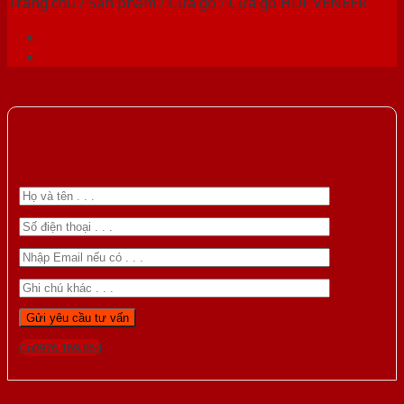
Trang chủ
/
Sản phẩm
/
Cửa gỗ
/
Cửa gỗ HDF VENEER
Gọi 0976.169.864