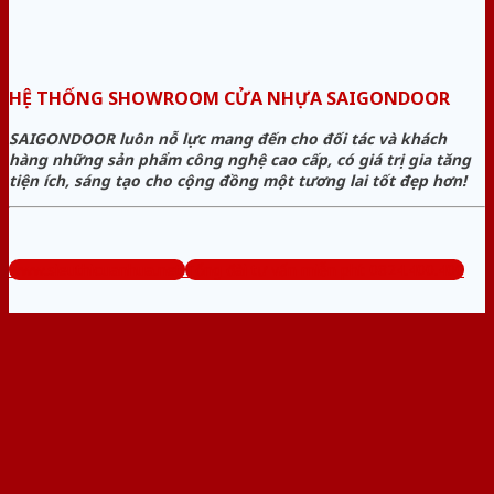
HỆ THỐNG SHOWROOM CỬA NHỰA SAIGONDOOR
SAIGONDOOR luôn nỗ lực mang đến cho đối tác và khách
hàng những sản phẩm công nghệ cao cấp, có giá trị gia tăng
tiện ích, sáng tạo cho cộng đồng một tương lai tốt đẹp hơn!
www.sieuthicuanhua.net
Tổng đài tư vấn miễn phí: 0824.400.400