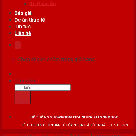
Tủ Quần Áo
Báo giá
Dự án thực tế
Tin tức
Liên hệ
Chưa có sản phẩm trong giỏ hàng.
Tìm kiếm:
HỆ THỐNG SHOWROOM CỬA NHỰA SAIGONDOOR
SIÊU THỊ BÁN BUÔN BÁN LẺ CỬA NHỰA GIÁ TỐT NHẤT TẠI SÀI GÒN