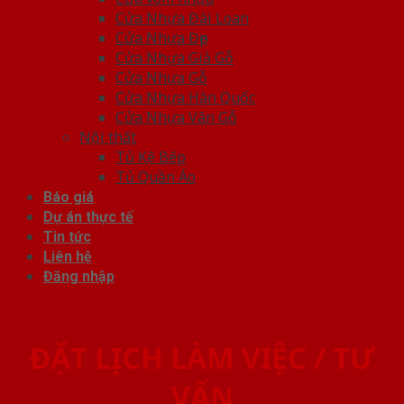
Cửa Nhựa Đài Loan
Cửa Nhựa Đẹp
Cửa Nhựa Giả Gỗ
Cửa Nhựa Gỗ
Cửa Nhựa Hàn Quốc
Cửa Nhựa Vân Gỗ
Nội thất
Tủ Kệ Bếp
Tủ Quần Áo
Báo giá
Dự án thực tế
Tin tức
Liên hệ
Đăng nhập
ĐẶT LỊCH LÀM VIỆC / TƯ
VẤN