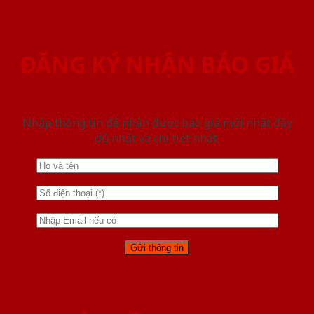
ĐĂNG KÝ NHẬN BÁO GIÁ
Nhập thông tin để nhận được báo giá mới nhât đầy
đủ nhất và chi tiết nhất.