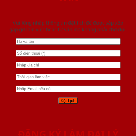
Vui lòng nhập thông tin đặt lịch để được sắp xếp
gặp gỡ làm việc hoăc tư vấn mà không phải chờ đợi.
ĐĂNG KÝ LÀM ĐẠI LÝ