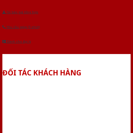
Tải báo giá tổng hợp
Yêu cầu gọi lại (3 phút)
Dành cho đại lý
ĐỐI TÁC KHÁCH HÀNG