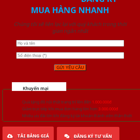
MUA HÀNG NHANH
Chúng tôi sẽ liên lạc lại với quý khách trong thời
gian ngắn nhất
Khuyến mại
Quà tặng đồ nội thất trang trí lên đến
1.000.000đ
Giảm trực tiếp khi mua đơn hàng lớn hơn
3.000.000đ
Nhiều ưu đãi lớn khi đăng ký tài khoản thành viên thân thiết
TẢI BẢNG GIÁ
ĐĂNG KÝ TƯ VẤN