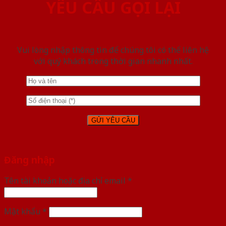
YÊU CẦU GỌI LẠI
Vui lòng nhập thông tin để chúng tôi có thể liên hệ
với quý khách trong thời gian nhanh nhất.
Đăng nhập
Tên tài khoản hoặc địa chỉ email
*
Mật khẩu
*