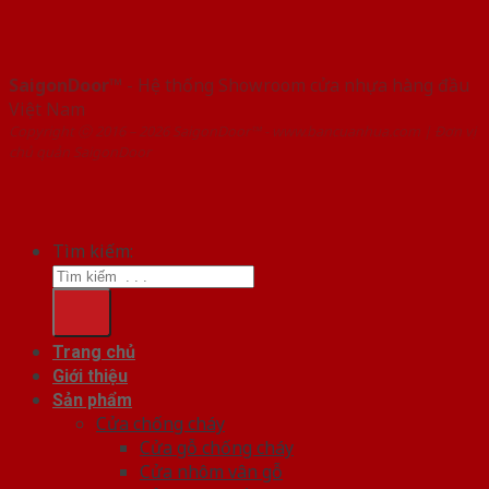
SaigonDoor™
- Hệ thống Showroom cửa nhựa hàng đầu
Việt Nam
Copyright ⓒ 2016 – 2026 SaigonDoor™ - www.bancuanhua.com | Đơn vị
chủ quản SaigonDoor
Tìm kiếm:
Trang chủ
Giới thiệu
Sản phẩm
Cửa chống cháy
Cửa gỗ chống cháy
Cửa nhôm vân gỗ