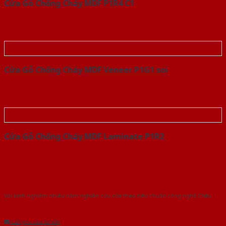
Cửa Gỗ Chống Cháy MDF P1R4 C1
Cửa Gỗ Chống Cháy MDF Veneer P1G1 soi
Cửa Gỗ Chống Cháy MDF Laminate P1R2
Với kinh nghiệm nhiêu năm nghiên cứu cửa theo tiêu chuẩn công nghệ Châu
Âu.Chúng tôi tự tin là nhà sản xuất & cung cấp hàng đầu tại Việt Nam!
Gửi yêu cầu tư vấn