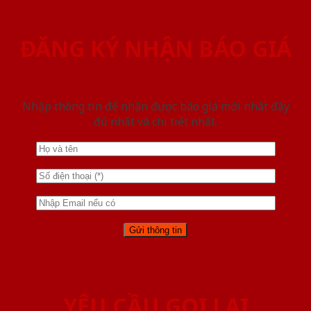
ĐĂNG KÝ NHẬN BÁO GIÁ
Nhập thông tin để nhận được báo giá mới nhât đầy
đủ nhất và chi tiết nhất.
YÊU CẦU GỌI LẠI