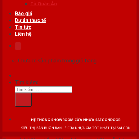
Tủ Quần Áo
Báo giá
Dự án thực tế
Tin tức
Liên hệ
Chưa có sản phẩm trong giỏ hàng.
Tìm kiếm:
HỆ THỐNG SHOWROOM CỬA NHỰA SAIGONDOOR
SIÊU THỊ BÁN BUÔN BÁN LẺ CỬA NHỰA GIÁ TỐT NHẤT TẠI SÀI GÒN