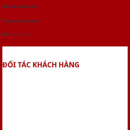
Tải báo giá tổng hợp
Yêu cầu gọi lại (3 phút)
Dành cho đại lý
ĐỐI TÁC KHÁCH HÀNG