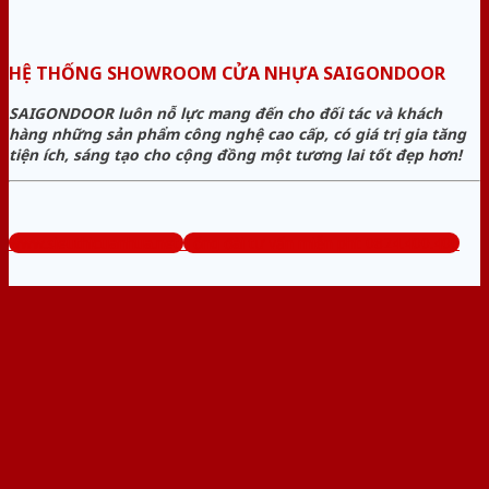
HỆ THỐNG SHOWROOM CỬA NHỰA SAIGONDOOR
SAIGONDOOR luôn nỗ lực mang đến cho đối tác và khách
hàng những sản phẩm công nghệ cao cấp, có giá trị gia tăng
tiện ích, sáng tạo cho cộng đồng một tương lai tốt đẹp hơn!
www.sieuthicuanhua.net
Tổng đài tư vấn miễn phí: 0824.400.400