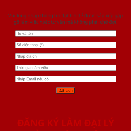
Vui lòng nhập thông tin đặt lịch để được sắp xếp gặp
gỡ làm việc hoăc tư vấn mà không phải chờ đợi.
ĐĂNG KÝ LÀM ĐẠI LÝ