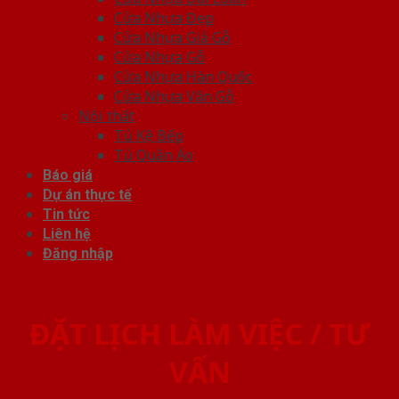
Cửa Nhựa Đẹp
Cửa Nhựa Giả Gỗ
Cửa Nhựa Gỗ
Cửa Nhựa Hàn Quốc
Cửa Nhựa Vân Gỗ
Nội thất
Tủ Kệ Bếp
Tủ Quần Áo
Báo giá
Dự án thực tế
Tin tức
Liên hệ
Đăng nhập
ĐẶT LỊCH LÀM VIỆC / TƯ
VẤN