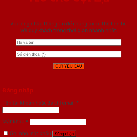
Vui lòng nhập thông tin để chúng tôi có thể liên hệ
với quý khách trong thời gian nhanh nhất.
Đăng nhập
Tên tài khoản hoặc địa chỉ email
*
Mật khẩu
*
Ghi nhớ mật khẩu
Đăng nhập