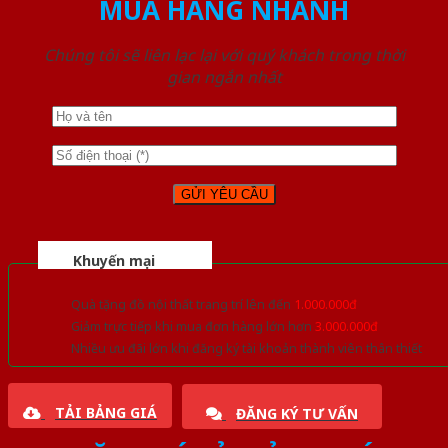
MUA HÀNG NHANH
Chúng tôi sẽ liên lạc lại với quý khách trong thời
gian ngắn nhất
Khuyến mại
Quà tặng đồ nội thất trang trí lên đến
1.000.000đ
Giảm trực tiếp khi mua đơn hàng lớn hơn
3.000.000đ
Nhiều ưu đãi lớn khi đăng ký tài khoản thành viên thân thiết
TẢI BẢNG GIÁ
ĐĂNG KÝ TƯ VẤN