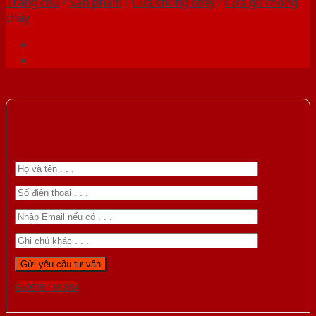
Trang chủ
/
Sản phẩm
/
Cửa chống cháy
/
Cửa gỗ chống
cháy
Gọi 0976.169.864