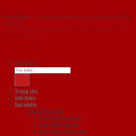
SaigonDoor™
- Hệ thống Showroom cửa nhựa hàng đầu
Việt Nam
Copyright ⓒ 2016 – 2026 SaigonDoor™ - www.bancuanhua.com | Đơn vị
chủ quản SaigonDoor
Tìm kiếm:
Trang chủ
Giới thiệu
Sản phẩm
Cửa chống cháy
Cửa gỗ chống cháy
Cửa nhôm vân gỗ
Cửa thép chống cháy