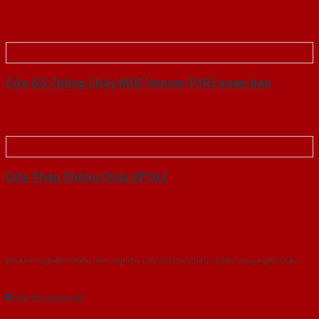
Cửa Gỗ Chống Cháy MDF Veneer P1R5 xoan dao
Cửa Thép Chống Cháy 2P1G2
Với kinh nghiệm nhiêu năm nghiên cứu cửa theo tiêu chuẩn công nghệ Châu
Âu.Chúng tôi tự tin là nhà sản xuất & cung cấp hàng đầu tại Việt Nam!
Gửi yêu cầu tư vấn