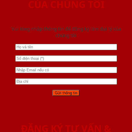
CỦA CHÚNG TÔI
Vui lòng nhập thông tin để đăng ký làm đại lý của
chúng tôi
ĐĂNG KÝ TƯ VẤN &