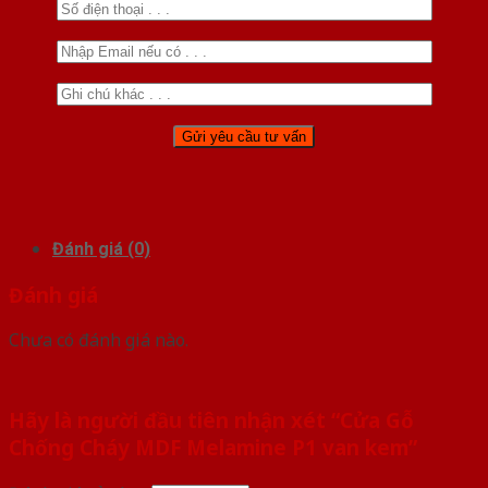
Đánh giá (0)
Đánh giá
Chưa có đánh giá nào.
Hãy là người đầu tiên nhận xét “Cửa Gỗ
Chống Cháy MDF Melamine P1 van kem”