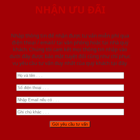
NHẬN ƯU ĐÃI
Nhập thông tin để nhận được tư vấn miễn phí qua
điện thoại / email/ tại văn phòng hoặc tại nhà quý
khách. Chúng tôi cam kết mọi thông tin nhập vào
dưới đây được bảo mật tuyệt đối cũng như chỉ phục
vụ yêu cầu tư vấn duy nhất của quý khách tại đây.