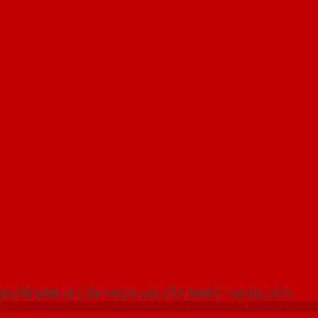
NG SHOWROOM CỬA NHỰA SAIGONDOOR
 BUÔN BÁN LẺ CỬA NHỰA GIÁ TỐT NHẤT TẠI SÀI GÒN