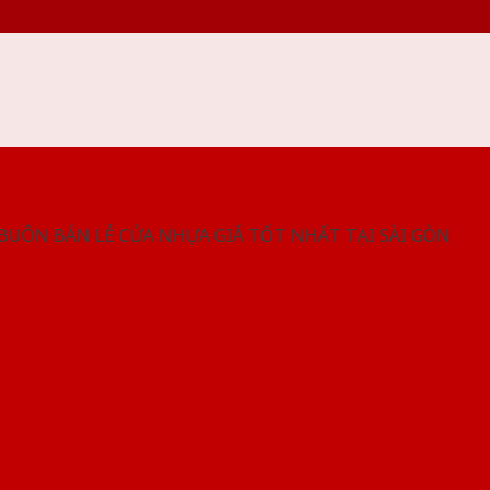
NG SHOWROOM CỬA NHỰA SAIGONDOOR
 BUÔN BÁN LẺ CỬA NHỰA GIÁ TỐT NHẤT TẠI SÀI GÒN