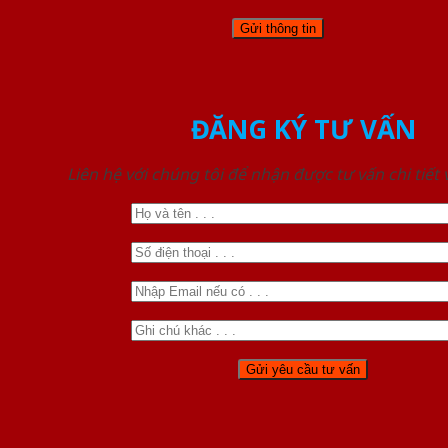
ĐĂNG KÝ TƯ VẤN
Liên hệ với chúng tôi để nhận được tư vấn chi tiết