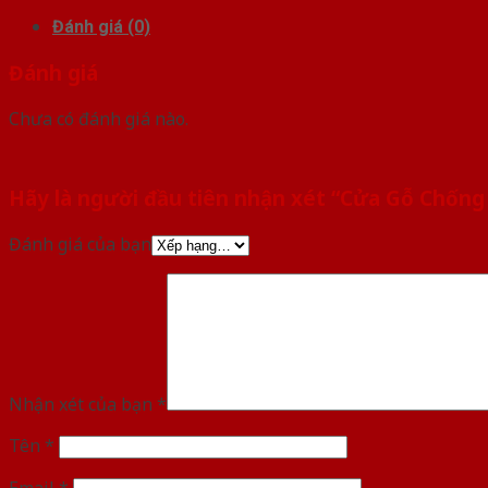
Đánh giá (0)
Đánh giá
Chưa có đánh giá nào.
Hãy là người đầu tiên nhận xét “Cửa Gỗ Chống
Đánh giá của bạn
Nhận xét của bạn
*
Tên
*
Email
*