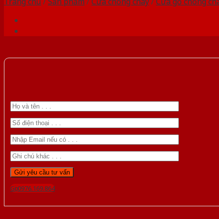
Trang chủ
/
Sản phẩm
/
Cửa chống cháy
/
Cửa gỗ chống ch
Gọi 0976.169.864