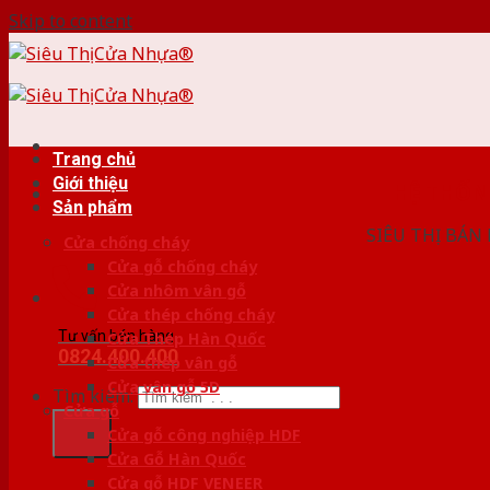
Skip to content
Trang chủ
Giới thiệu
HỆ THỐ
Sản phẩm
SIÊU THỊ BÁN
Cửa chống cháy
Cửa gỗ chống cháy
Cửa nhôm vân gỗ
Cửa thép chống cháy
Tư vấn bán hàng
Cửa Thép Hàn Quốc
0824.400.400
Cửa thép vân gỗ
Cửa vân gỗ 5D
Tìm kiếm:
Cửa gỗ
Cửa gỗ công nghiệp HDF
Cửa Gỗ Hàn Quốc
Cửa gỗ HDF VENEER