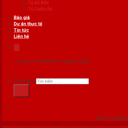
Tủ Kệ Bếp
Tủ Quần Áo
Báo giá
Dự án thực tế
Tin tức
Liên hệ
Chưa có sản phẩm trong giỏ hàng.
Tìm kiếm:
HỆ THỐ
SIÊU THỊ BÁN