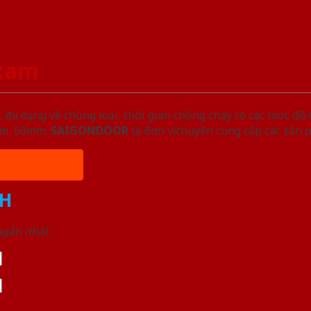
 xam
đa dạng về chủng loại, thời gian chống cháy có các mức độ 
5mm, 50mm.
SAIGONDOOR
là đơn vị chuyên cung cấp các sản 
H
 ngắn nhất