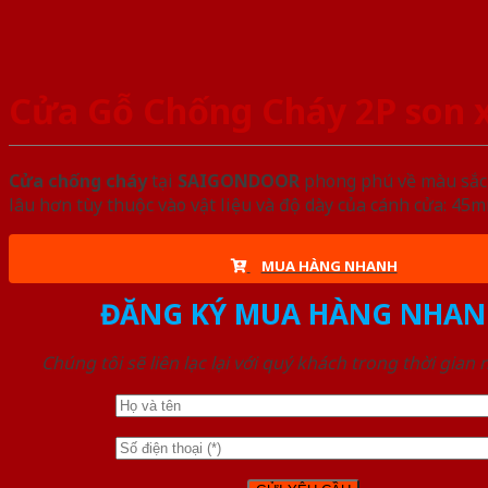
Cửa Gỗ Chống Cháy 2P son
Cửa chống cháy
tại
SAIGONDOOR
phong phú về màu sắc, 
lâu hơn tùy thuộc vào vật liệu và độ dày của cánh cửa: 4
MUA HÀNG NHANH
ĐĂNG KÝ MUA HÀNG NHAN
Chúng tôi sẽ liên lạc lại với quý khách trong thời gian