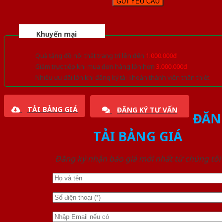
Khuyến mại
Quà tặng đồ nội thất trang trí lên đến
1.000.000đ
Giảm trực tiếp khi mua đơn hàng lớn hơn
3.000.000đ
Nhiều ưu đãi lớn khi đăng ký tài khoản thành viên thân thiết
TẢI BẢNG GIÁ
ĐĂNG KÝ TƯ VẤN
ĐĂN
TẢI BẢNG GIÁ
Đăng ký nhận báo giá mới nhất từ chúng tôi