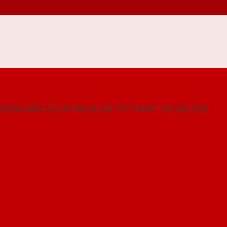
NG SHOWROOM CỬA NHỰA SAIGONDOOR
 BUÔN BÁN LẺ CỬA NHỰA GIÁ TỐT NHẤT TẠI SÀI GÒN