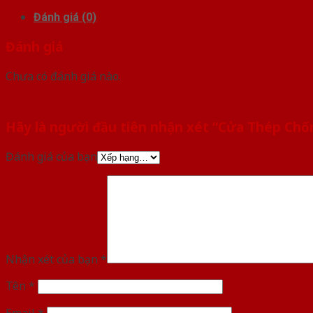
Đánh giá (0)
Đánh giá
Chưa có đánh giá nào.
Hãy là người đầu tiên nhận xét “Cửa Thép Chố
Đánh giá của bạn
Nhận xét của bạn
*
Tên
*
Email
*