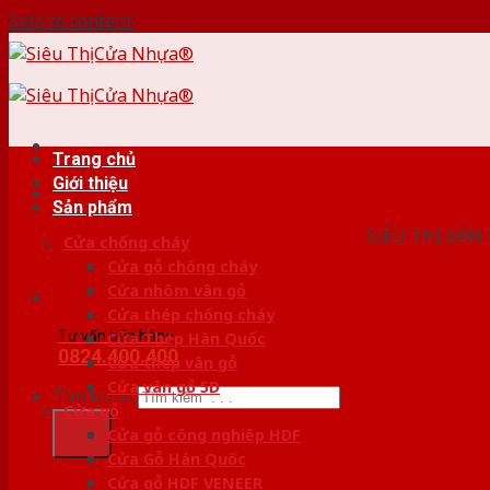
Skip to content
Trang chủ
Giới thiệu
HỆ THỐ
Sản phẩm
SIÊU THỊ BÁN
Cửa chống cháy
Cửa gỗ chống cháy
Cửa nhôm vân gỗ
Cửa thép chống cháy
Tư vấn bán hàng
Cửa Thép Hàn Quốc
0824.400.400
Cửa thép vân gỗ
Cửa vân gỗ 5D
Tìm kiếm:
Cửa gỗ
Cửa gỗ công nghiệp HDF
Cửa Gỗ Hàn Quốc
Cửa gỗ HDF VENEER