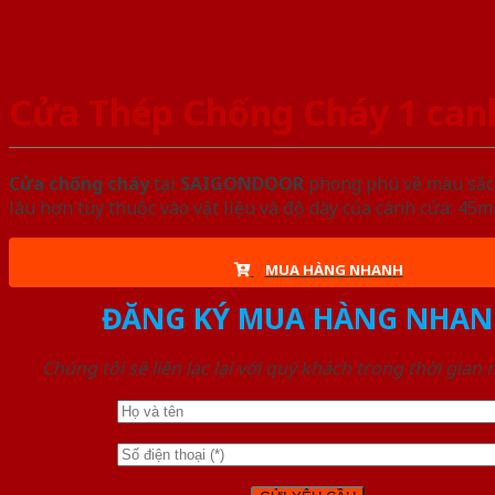
Cửa Thép Chống Cháy 1 canh
Cửa chống cháy
tại
SAIGONDOOR
phong phú về màu sắc, 
lâu hơn tùy thuộc vào vật liệu và độ dày của cánh cửa: 4
MUA HÀNG NHANH
ĐĂNG KÝ MUA HÀNG NHAN
Chúng tôi sẽ liên lạc lại với quý khách trong thời gian