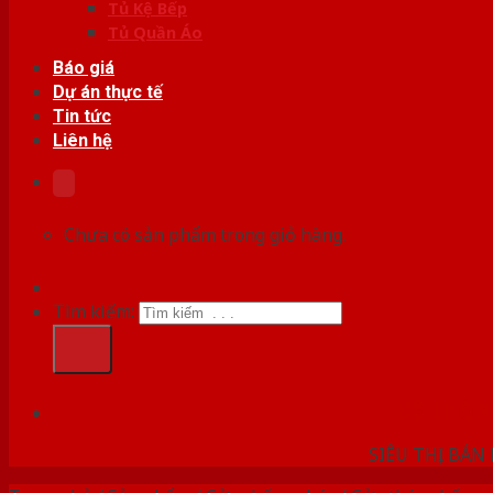
Tủ Kệ Bếp
Tủ Quần Áo
Báo giá
Dự án thực tế
Tin tức
Liên hệ
Chưa có sản phẩm trong giỏ hàng.
Tìm kiếm:
HỆ THỐ
SIÊU THỊ BÁN