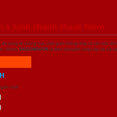
 o kinh thanh thoat hiem
đa dạng về chủng loại, thời gian chống cháy có các mức độ 
5mm, 50mm.
SAIGONDOOR
là đơn vị chuyên cung cấp các sản 
H
 ngắn nhất