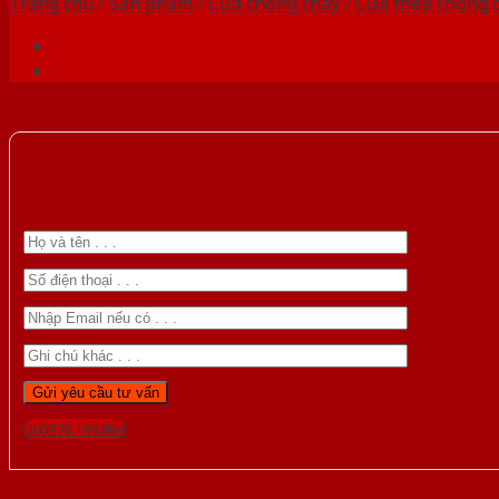
Trang chủ
/
Sản phẩm
/
Cửa chống cháy
/
Cửa thép chống 
Gọi 0976.169.864