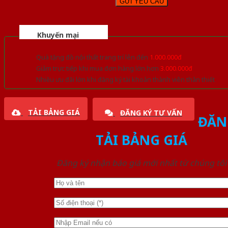
Khuyến mại
Quà tặng đồ nội thất trang trí lên đến
1.000.000đ
Giảm trực tiếp khi mua đơn hàng lớn hơn
3.000.000đ
Nhiều ưu đãi lớn khi đăng ký tài khoản thành viên thân thiết
TẢI BẢNG GIÁ
ĐĂNG KÝ TƯ VẤN
ĐĂN
TẢI BẢNG GIÁ
Đăng ký nhận báo giá mới nhất từ chúng tôi