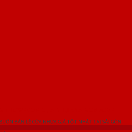
NG SHOWROOM CỬA NHỰA SAIGONDOOR
 BUÔN BÁN LẺ CỬA NHỰA GIÁ TỐT NHẤT TẠI SÀI GÒN