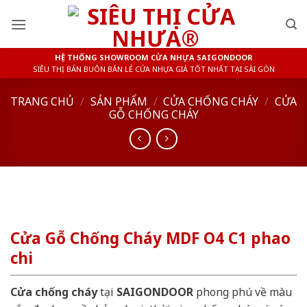
Skip
to
content
HỆ THỐNG SHOWROOM CỬA NHỰA SAIGONDOOR
SIÊU THỊ BÁN BUÔN BÁN LẺ CỬA NHỰA GIÁ TỐT NHẤT TẠI SÀI GÒN
TRANG CHỦ
/
SẢN PHẨM
/
CỬA CHỐNG CHÁY
/
CỬA
GỖ CHỐNG CHÁY
Cửa Gỗ Chống Cháy MDF O4 C1 phao
chi
Cửa chống cháy
tại
SAIGONDOOR
phong phú về màu