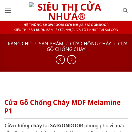
Skip
to
content
HỆ THỐNG SHOWROOM CỬA NHỰA SAIGONDOOR
SIÊU THỊ BÁN BUÔN BÁN LẺ CỬA NHỰA GIÁ TỐT NHẤT TẠI SÀI GÒN
TRANG CHỦ
/
SẢN PHẨM
/
CỬA CHỐNG CHÁY
/
CỬA
GỖ CHỐNG CHÁY
Cửa Gỗ Chống Cháy MDF Melamine
P1
Cửa chống cháy
tại
SAIGONDOOR
phong phú về màu