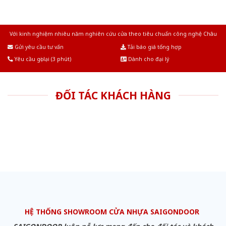
Với kinh nghiệm nhiêu năm nghiên cứu cửa theo tiêu chuẩn công nghệ Châu
Âu.Chúng tôi tự tin là nhà sản xuất & cung cấp hàng đầu tại Việt Nam!
Gửi yêu cầu tư vấn
Tải báo giá tổng hợp
Yêu cầu gọi lại (3 phút)
Dành cho đại lý
ĐỐI TÁC KHÁCH HÀNG
HỆ THỐNG SHOWROOM CỬA NHỰA SAIGONDOOR