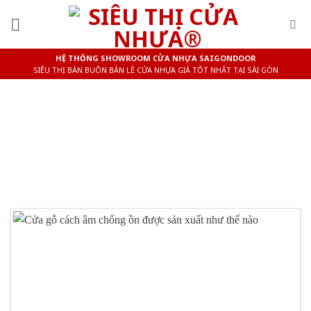
Skip
to
content
HỆ THỐNG SHOWROOM CỬA NHỰA SAIGONDOOR
SIÊU THỊ BÁN BUÔN BÁN LẺ CỬA NHỰA GIÁ TỐT NHẤT TẠI SÀI GÒN
BÁO GIÁ