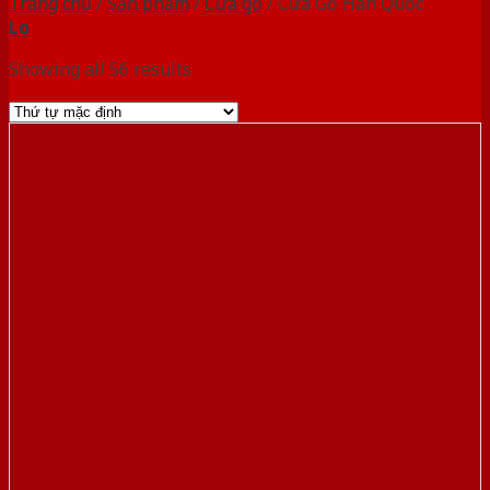
Trang chủ
/
Sản phẩm
/
Cửa gỗ
/
Cửa Gỗ Hàn Quốc
Lọc
Showing all 56 results