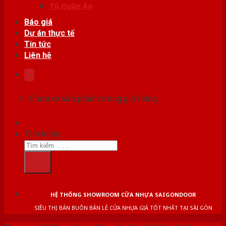
Tủ Quần Áo
Báo giá
Dự án thực tế
Tin tức
Liên hệ
Chưa có sản phẩm trong giỏ hàng.
Tìm kiếm:
HỆ THỐNG SHOWROOM CỬA NHỰA SAIGONDOOR
SIÊU THỊ BÁN BUÔN BÁN LẺ CỬA NHỰA GIÁ TỐT NHẤT TẠI SÀI GÒN