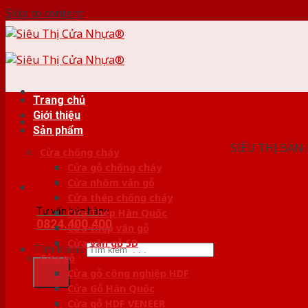
Skip to content
Trang chủ
Giới thiệu
HỆ THỐ
Sản phẩm
SIÊU THỊ BÁN
Cửa chống cháy
Cửa gỗ chống cháy
Cửa nhôm vân gỗ
Cửa thép chống cháy
Tư vấn bán hàng
Cửa Thép Hàn Quốc
0824.400.400
Cửa thép vân gỗ
Cửa vân gỗ 5D
Tìm kiếm:
Cửa gỗ
Cửa gỗ công nghiệp HDF
Cửa Gỗ Hàn Quốc
Cửa gỗ HDF VENEER