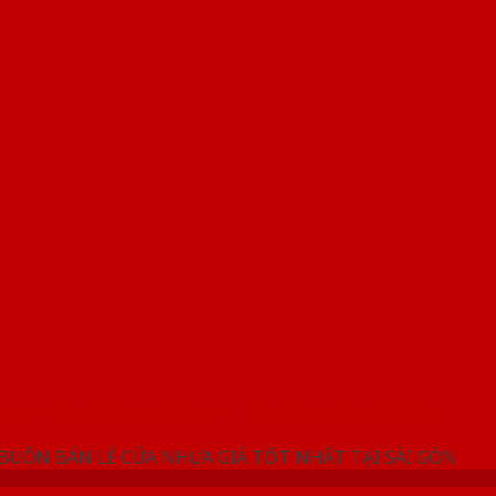
NG SHOWROOM CỬA NHỰA SAIGONDOOR
 BUÔN BÁN LẺ CỬA NHỰA GIÁ TỐT NHẤT TẠI SÀI GÒN