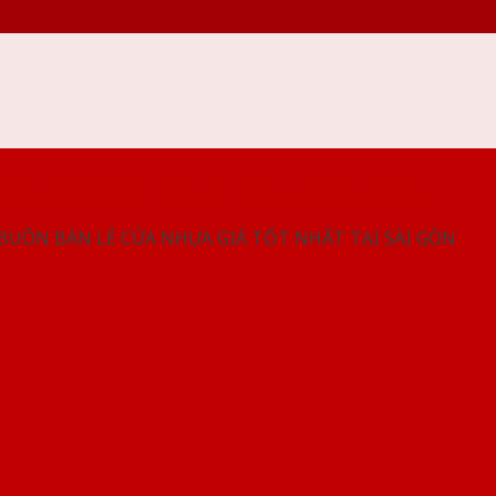
NG SHOWROOM CỬA NHỰA SAIGONDOOR
 BUÔN BÁN LẺ CỬA NHỰA GIÁ TỐT NHẤT TẠI SÀI GÒN