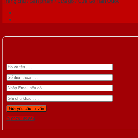
Trang chủ
/
Sản phẩm
/
Cửa gỗ
/
Cửa Gỗ Hàn Quốc
Gọi 0976.169.864