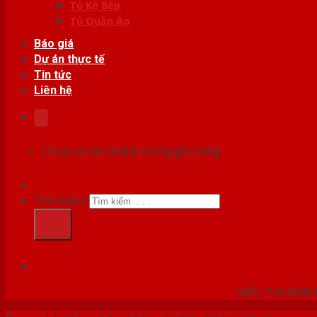
Tủ Kệ Bếp
Tủ Quần Áo
Báo giá
Dự án thực tế
Tin tức
Liên hệ
Chưa có sản phẩm trong giỏ hàng.
Tìm kiếm:
HỆ THỐ
SIÊU THỊ BÁN