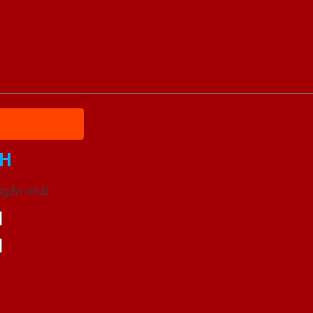
H
 ngắn nhất