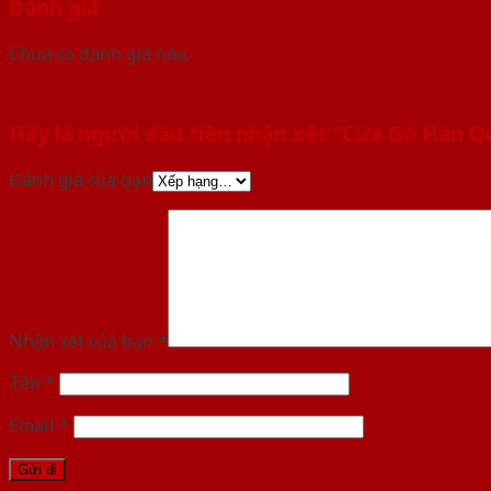
Đánh giá
Chưa có đánh giá nào.
Hãy là người đầu tiên nhận xét “Cửa Gỗ Hàn Q
Đánh giá của bạn
Nhận xét của bạn
*
Tên
*
Email
*