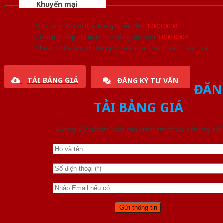
Khuyến mại
Quà tặng đồ nội thất trang trí lên đến
1.000.000đ
Giảm trực tiếp khi mua đơn hàng lớn hơn
3.000.000đ
Nhiều ưu đãi lớn khi đăng ký tài khoản thành viên thân thiết
TẢI BẢNG GIÁ
ĐĂNG KÝ TƯ VẤN
ĐĂN
TẢI BẢNG GIÁ
Đăng ký nhận báo giá mới nhất từ chúng tôi