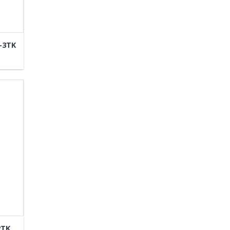
A-3TK
2TK