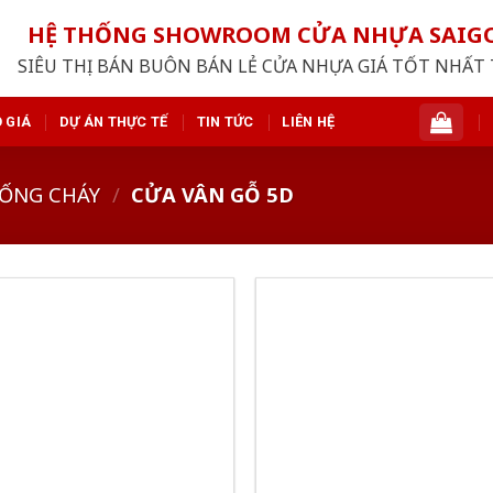
HỆ THỐNG SHOWROOM CỬA NHỰA SAI
SIÊU THỊ BÁN BUÔN BÁN LẺ CỬA NHỰA GIÁ TỐT NHẤT 
 GIÁ
DỰ ÁN THỰC TẾ
TIN TỨC
LIÊN HỆ
ỐNG CHÁY
/
CỬA VÂN GỖ 5D