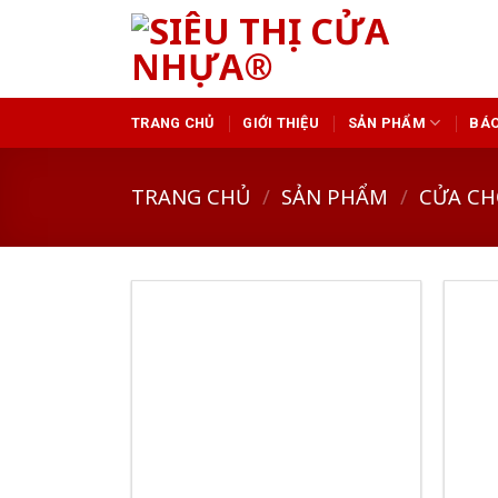
Skip
to
content
TRANG CHỦ
GIỚI THIỆU
SẢN PHẨM
BÁO
TRANG CHỦ
/
SẢN PHẨM
/
CỬA CH