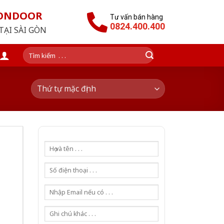
GONDOOR
Tư vấn bán hàng
0824.400.400
TẠI SÀI GÒN
Tìm
kiếm: