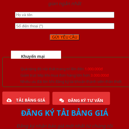
gian ngắn nhất
Khuyến mại
Quà tặng đồ nội thất trang trí lên đến
1.000.000đ
Giảm trực tiếp khi mua đơn hàng lớn hơn
3.000.000đ
Nhiều ưu đãi lớn khi đăng ký tài khoản thành viên thân thiết
TẢI BẢNG GIÁ
ĐĂNG KÝ TƯ VẤN
ĐĂNG KÝ TẢI BẢNG GIÁ
Đăng ký nhận báo giá mới nhất từ chúng tôi