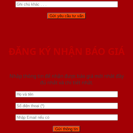
ĐĂNG KÝ NHẬN BÁO GIÁ
Nhập thông tin để nhận được báo giá mới nhât đầy
đủ nhất và chi tiết nhất.