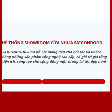
HỆ THỐNG SHOWROOM CỬA NHỰA SAIGONDOOR
SAIGONDOOR luôn nỗ lực mang đến cho đối tác và khách
hàng những sản phẩm công nghệ cao cấp, có giá trị gia tăng
tiện ích, sáng tạo cho cộng đồng một tương lai tốt đẹp hơn!
www.sieuthicuanhua.net
Tổng đài tư vấn miễn phí: 0824.400.400