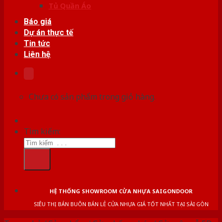
Tủ Quần Áo
Báo giá
Dự án thực tế
Tin tức
Liên hệ
Chưa có sản phẩm trong giỏ hàng.
Tìm kiếm:
HỆ THỐNG SHOWROOM CỬA NHỰA SAIGONDOOR
SIÊU THỊ BÁN BUÔN BÁN LẺ CỬA NHỰA GIÁ TỐT NHẤT TẠI SÀI GÒN