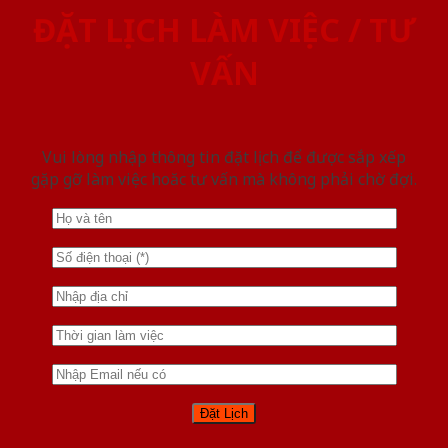
ĐẶT LỊCH LÀM VIỆC / TƯ
VẤN
Vui lòng nhập thông tin đặt lịch để được sắp xếp
gặp gỡ làm việc hoăc tư vấn mà không phải chờ đợi.