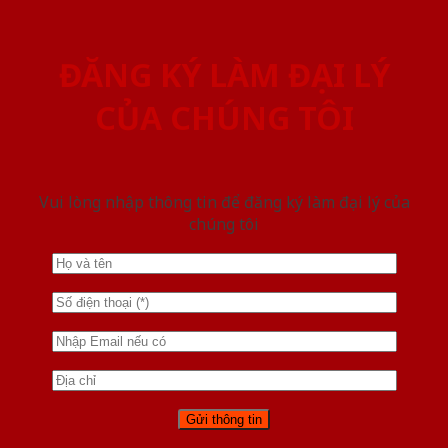
ĐĂNG KÝ LÀM ĐẠI LÝ
CỦA CHÚNG TÔI
Vui lòng nhập thông tin để đăng ký làm đại lý của
chúng tôi