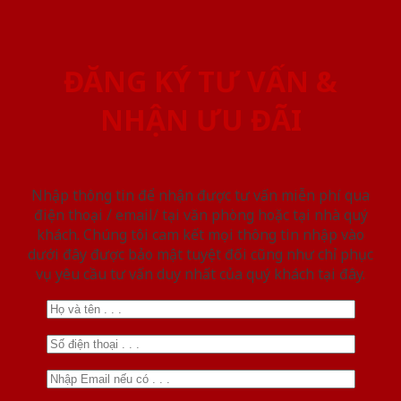
ĐĂNG KÝ TƯ VẤN &
NHẬN ƯU ĐÃI
Nhập thông tin để nhận được tư vấn miễn phí qua
điện thoại / email/ tại văn phòng hoặc tại nhà quý
khách. Chúng tôi cam kết mọi thông tin nhập vào
dưới đây được bảo mật tuyệt đối cũng như chỉ phục
vụ yêu cầu tư vấn duy nhất của quý khách tại đây.