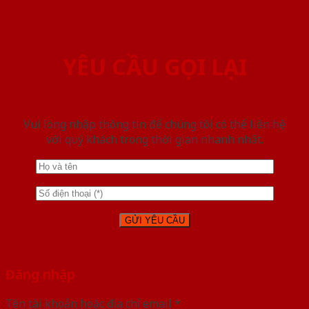
YÊU CẦU GỌI LẠI
Vui lòng nhập thông tin để chúng tôi có thể liên hệ
với quý khách trong thời gian nhanh nhất.
Đăng nhập
Tên tài khoản hoặc địa chỉ email
*