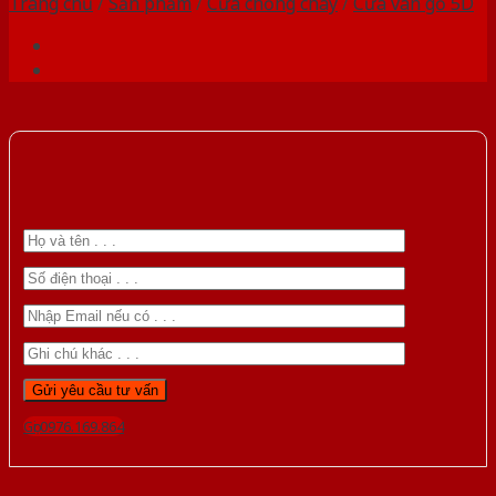
Trang chủ
/
Sản phẩm
/
Cửa chống cháy
/
Cửa vân gỗ 5D
Gọi 0976.169.864