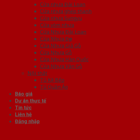
Cửa nhựa Đài Loan
Cửa nhựa ghép thanh
Cửa nhựa Sungyu
Cửa vòm nhựa
Cửa Nhựa Đài Loan
Cửa Nhựa Đẹp
Cửa Nhựa Giả Gỗ
Cửa Nhựa Gỗ
Cửa Nhựa Hàn Quốc
Cửa Nhựa Vân Gỗ
Nội thất
Tủ Kệ Bếp
Tủ Quần Áo
Báo giá
Dự án thực tế
Tin tức
Liên hệ
Đăng nhập