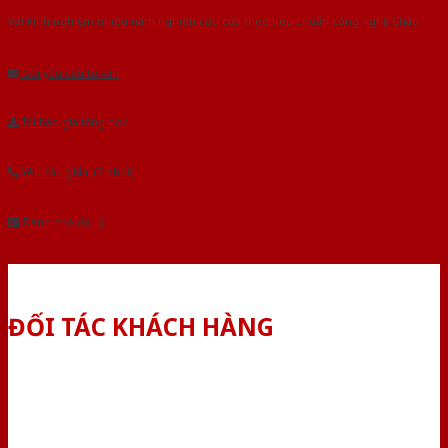
Với kinh nghiệm nhiêu năm nghiên cứu cửa theo tiêu chuẩn công nghệ Châu
Âu.Chúng tôi tự tin là nhà sản xuất & cung cấp hàng đầu tại Việt Nam!
Gửi yêu cầu tư vấn
Tải báo giá tổng hợp
Yêu cầu gọi lại (3 phút)
Dành cho đại lý
ĐỐI TÁC KHÁCH HÀNG