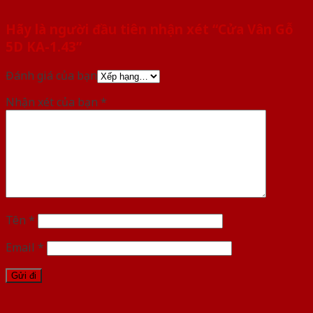
Hãy là người đầu tiên nhận xét “Cửa Vân Gỗ
5D KA-1.43”
Đánh giá của bạn
Nhận xét của bạn
*
Tên
*
Email
*