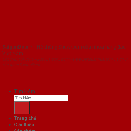
SaigonDoor™
- Hệ thống Showroom cửa nhựa hàng đầu
Việt Nam
Copyright ⓒ 2016 – 2026 SaigonDoor™ - www.bancuanhua.com | Đơn vị
chủ quản SaigonDoor
Tìm kiếm:
Trang chủ
Giới thiệu