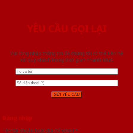
YÊU CẦU GỌI LẠI
Vui lòng nhập thông tin để chúng tôi có thể liên hệ
với quý khách trong thời gian nhanh nhất.
Đăng nhập
Tên tài khoản hoặc địa chỉ email
*