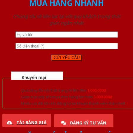
MUA HÀNG NHANH
Chúng tôi sẽ liên lạc lại với quý khách trong thời
gian ngắn nhất
Khuyến mại
Quà tặng đồ nội thất trang trí lên đến
1.000.000đ
Giảm trực tiếp khi mua đơn hàng lớn hơn
3.000.000đ
Nhiều ưu đãi lớn khi đăng ký tài khoản thành viên thân thiết
TẢI BẢNG GIÁ
ĐĂNG KÝ TƯ VẤN