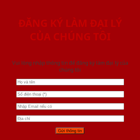
ĐĂNG KÝ LÀM ĐẠI LÝ
CỦA CHÚNG TÔI
Vui lòng nhập thông tin để đăng ký làm đại lý của
chúng tôi