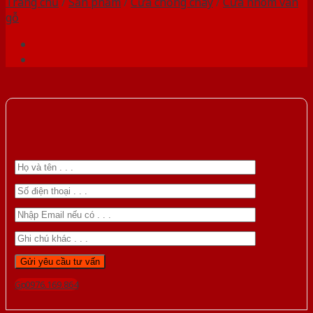
Trang chủ
/
Sản phẩm
/
Cửa chống cháy
/
Cửa nhôm vân
gỗ
Gọi 0976.169.864