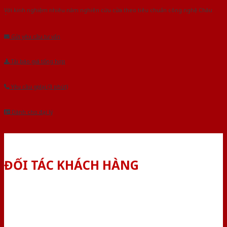
Với kinh nghiệm nhiêu năm nghiên cứu cửa theo tiêu chuẩn công nghệ Châu
Âu.Chúng tôi tự tin là nhà sản xuất & cung cấp hàng đầu tại Việt Nam!
Gửi yêu cầu tư vấn
Tải báo giá tổng hợp
Yêu cầu gọi lại (3 phút)
Dành cho đại lý
ĐỐI TÁC KHÁCH HÀNG