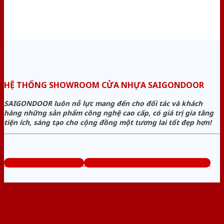
HỆ THỐNG SHOWROOM CỬA NHỰA SAIGONDOOR
SAIGONDOOR luôn nỗ lực mang đến cho đối tác và khách
hàng những sản phẩm công nghệ cao cấp, có giá trị gia tăng
tiện ích, sáng tạo cho cộng đồng một tương lai tốt đẹp hơn!
www.sieuthicuanhua.net
Tổng đài tư vấn miễn phí: 0824.400.400