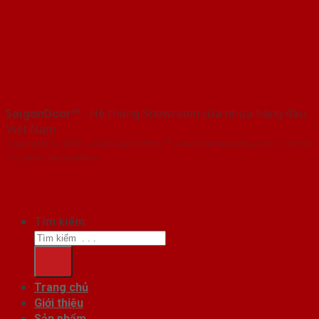
SaigonDoor™
- Hệ thống Showroom cửa nhựa hàng đầu
Việt Nam
Copyright ⓒ 2016 – 2026 SaigonDoor™ - www.bancuanhua.com | Đơn vị
chủ quản SaigonDoor
Tìm kiếm:
Trang chủ
Giới thiệu
Sản phẩm