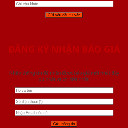
ĐĂNG KÝ NHẬN BÁO GIÁ
Nhập thông tin để nhận được báo giá mới nhât đầy
đủ nhất và chi tiết nhất.