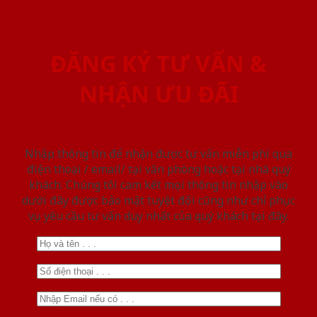
ĐĂNG KÝ TƯ VẤN &
NHẬN ƯU ĐÃI
Nhập thông tin để nhận được tư vấn miễn phí qua
điện thoại / email/ tại văn phòng hoặc tại nhà quý
khách. Chúng tôi cam kết mọi thông tin nhập vào
dưới đây được bảo mật tuyệt đối cũng như chỉ phục
vụ yêu cầu tư vấn duy nhất của quý khách tại đây.