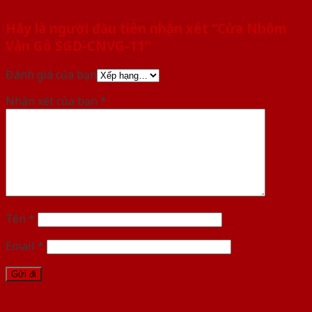
Hãy là người đầu tiên nhận xét “Cửa Nhôm
Vân Gỗ SGD-CNVG-11”
Đánh giá của bạn
Nhận xét của bạn
*
Tên
*
Email
*