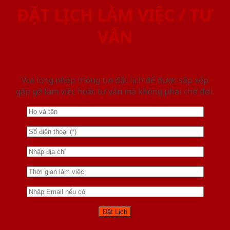
ĐẶT LỊCH LÀM VIỆC / TƯ
VẤN
Vui lòng nhập thông tin đặt lịch để được sắp xếp
gặp gỡ làm việc hoăc tư vấn mà không phải chờ đợi.