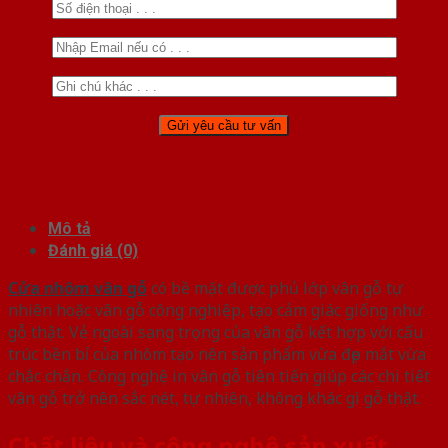
Mô tả
Đánh giá (0)
Cửa nhôm vân gỗ
có bề mặt được phủ lớp vân gỗ tự
nhiên hoặc vân gỗ công nghiệp, tạo cảm giác giống như
gỗ thật. Vẻ ngoài sang trọng của vân gỗ kết hợp với cấu
trúc bền bỉ của nhôm tạo nên sản phẩm vừa đẹp mắt vừa
chắc chắn. Công nghệ in vân gỗ tiên tiến giúp các chi tiết
vân gỗ trở nên sắc nét, tự nhiên, không khác gì gỗ thật.
Chất liệu và công nghệ sản xuất