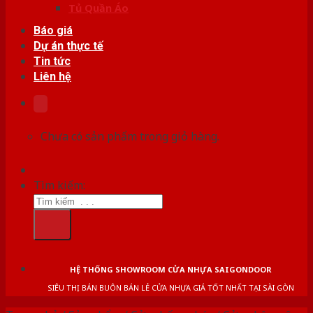
Tủ Quần Áo
Báo giá
Dự án thực tế
Tin tức
Liên hệ
Chưa có sản phẩm trong giỏ hàng.
Tìm kiếm:
HỆ THỐNG SHOWROOM CỬA NHỰA SAIGONDOOR
SIÊU THỊ BÁN BUÔN BÁN LẺ CỬA NHỰA GIÁ TỐT NHẤT TẠI SÀI GÒN