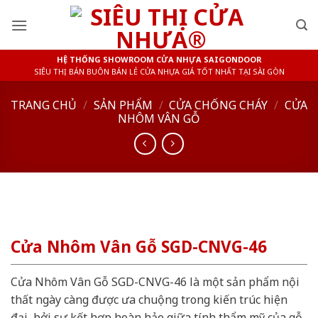
Skip
to
content
HỆ THỐNG SHOWROOM CỬA NHỰA SAIGONDOOR
SIÊU THỊ BÁN BUÔN BÁN LẺ CỬA NHỰA GIÁ TỐT NHẤT TẠI SÀI GÒN
TRANG CHỦ
/
SẢN PHẨM
/
CỬA CHỐNG CHÁY
/
CỬA
NHÔM VÂN GỖ
Cửa Nhôm Vân Gỗ SGD-CNVG-46
Cửa Nhôm Vân Gỗ SGD-CNVG-46 là một sản phẩm nội
thất ngày càng được ưa chuộng trong kiến trúc hiện
đại, bởi sự kết hợp hoàn hảo giữa tính thẩm mỹ của gỗ