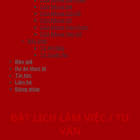
Cửa Nhựa Đẹp
Cửa Nhựa Giả Gỗ
Cửa Nhựa Gỗ
Cửa Nhựa Hàn Quốc
Cửa Nhựa Vân Gỗ
Nội thất
Tủ Kệ Bếp
Tủ Quần Áo
Báo giá
Dự án thực tế
Tin tức
Liên hệ
Đăng nhập
ĐẶT LỊCH LÀM VIỆC / TƯ
VẤN