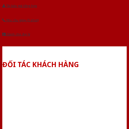
Tải báo giá tổng hợp
Yêu cầu gọi lại (3 phút)
Dành cho đại lý
ĐỐI TÁC KHÁCH HÀNG