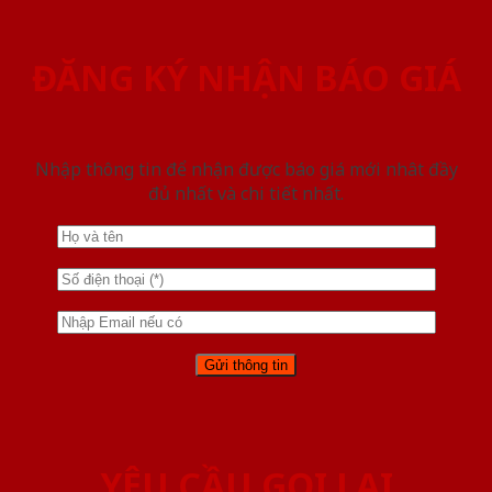
ĐĂNG KÝ NHẬN BÁO GIÁ
Nhập thông tin để nhận được báo giá mới nhât đầy
đủ nhất và chi tiết nhất.
YÊU CẦU GỌI LẠI