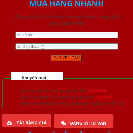
MUA HÀNG NHANH
Chúng tôi sẽ liên lạc lại với quý khách trong thời
gian ngắn nhất
Khuyến mại
Quà tặng đồ nội thất trang trí lên đến
1.000.000đ
Giảm trực tiếp khi mua đơn hàng lớn hơn
3.000.000đ
Nhiều ưu đãi lớn khi đăng ký tài khoản thành viên thân thiết
TẢI BẢNG GIÁ
ĐĂNG KÝ TƯ VẤN