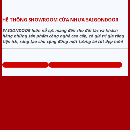
HỆ THỐNG SHOWROOM CỬA NHỰA SAIGONDOOR
SAIGONDOOR luôn nỗ lực mang đến cho đối tác và khách
hàng những sản phẩm công nghệ cao cấp, có giá trị gia tăng
tiện ích, sáng tạo cho cộng đồng một tương lai tốt đẹp hơn!
www.sieuthicuanhua.net
Tổng đài tư vấn miễn phí: 0824.400.400