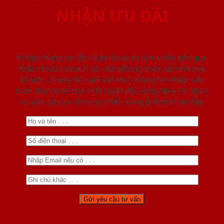
NHẬN ƯU ĐÃI
Nhập thông tin để nhận được tư vấn miễn phí qua
điện thoại / email/ tại văn phòng hoặc tại nhà quý
khách. Chúng tôi cam kết mọi thông tin nhập vào
dưới đây được bảo mật tuyệt đối cũng như chỉ phục
vụ yêu cầu tư vấn duy nhất của quý khách tại đây.