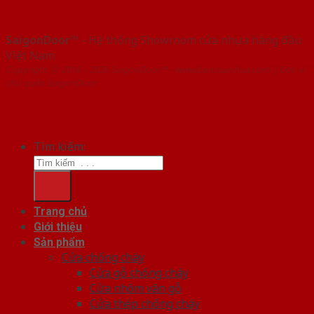
SaigonDoor™
- Hệ thống Showroom cửa nhựa hàng đầu
Việt Nam
Copyright ⓒ 2016 – 2026 SaigonDoor™ - www.bancuanhua.com | Đơn vị
chủ quản SaigonDoor
Tìm kiếm:
Trang chủ
Giới thiệu
Sản phẩm
Cửa chống cháy
Cửa gỗ chống cháy
Cửa nhôm vân gỗ
Cửa thép chống cháy