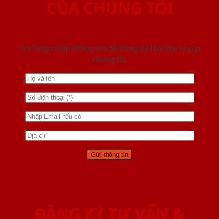
CỦA CHÚNG TÔI
Vui lòng nhập thông tin để đăng ký làm đại lý của
chúng tôi
ĐĂNG KÝ TƯ VẤN &