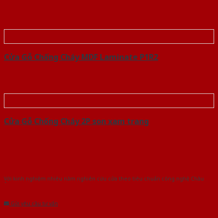
Cửa Gỗ Chống Cháy MDF Laminate P1R2
Cửa Gỗ Chống Cháy 2P son xam trang
Với kinh nghiệm nhiêu năm nghiên cứu cửa theo tiêu chuẩn công nghệ Châu
Âu.Chúng tôi tự tin là nhà sản xuất & cung cấp hàng đầu tại Việt Nam!
Gửi yêu cầu tư vấn