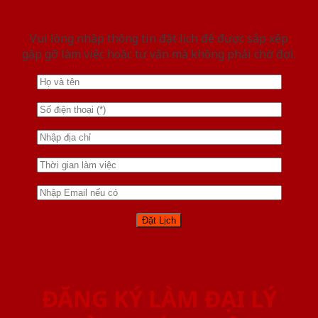
Vui lòng nhập thông tin đặt lịch để được sắp xếp
gặp gỡ làm việc hoăc tư vấn mà không phải chờ đợi.
ĐĂNG KÝ LÀM ĐẠI LÝ