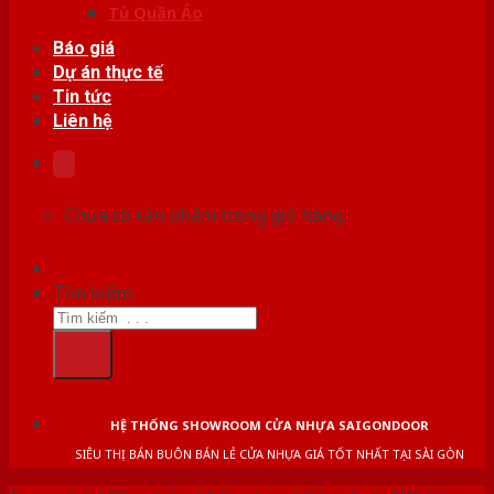
Tủ Quần Áo
Báo giá
Dự án thực tế
Tin tức
Liên hệ
Chưa có sản phẩm trong giỏ hàng.
Tìm kiếm:
HỆ THỐNG SHOWROOM CỬA NHỰA SAIGONDOOR
SIÊU THỊ BÁN BUÔN BÁN LẺ CỬA NHỰA GIÁ TỐT NHẤT TẠI SÀI GÒN