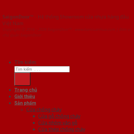
SaigonDoor™
- Hệ thống Showroom cửa nhựa hàng đầu
Việt Nam
Copyright ⓒ 2016 – 2026 SaigonDoor™ - www.bancuanhua.com | Đơn vị
chủ quản SaigonDoor
Tìm kiếm:
Trang chủ
Giới thiệu
Sản phẩm
Cửa chống cháy
Cửa gỗ chống cháy
Cửa nhôm vân gỗ
Cửa thép chống cháy