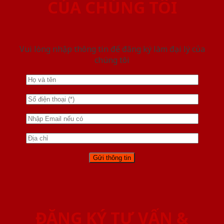
CỦA CHÚNG TÔI
Vui lòng nhập thông tin để đăng ký làm đại lý của
chúng tôi
ĐĂNG KÝ TƯ VẤN &