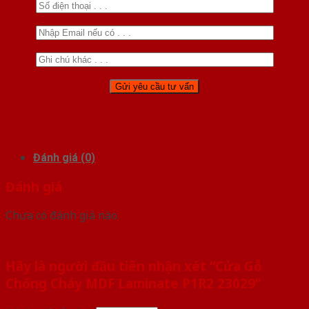
Đánh giá (0)
Đánh giá
Chưa có đánh giá nào.
Hãy là người đầu tiên nhận xét “Cửa Gỗ
Chống Cháy MDF Laminate P1R2 23029”