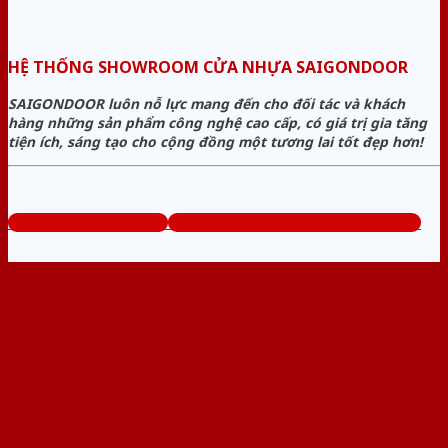
HỆ THỐNG SHOWROOM CỬA NHỰA SAIGONDOOR
SAIGONDOOR luôn nỗ lực mang đến cho đối tác và khách
hàng những sản phẩm công nghệ cao cấp, có giá trị gia tăng
tiện ích, sáng tạo cho cộng đồng một tương lai tốt đẹp hơn!
www.sieuthicuanhua.net
Tổng đài tư vấn miễn phí: 0824.400.400