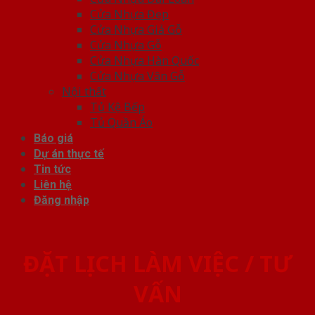
Cửa Nhựa Đẹp
Cửa Nhựa Giả Gỗ
Cửa Nhựa Gỗ
Cửa Nhựa Hàn Quốc
Cửa Nhựa Vân Gỗ
Nội thất
Tủ Kệ Bếp
Tủ Quần Áo
Báo giá
Dự án thực tế
Tin tức
Liên hệ
Đăng nhập
ĐẶT LỊCH LÀM VIỆC / TƯ
VẤN