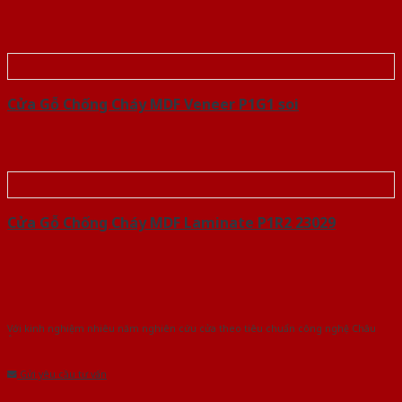
Cửa Gỗ Chống Cháy MDF Veneer P1G1 soi
Cửa Gỗ Chống Cháy MDF Laminate P1R2 23029
Với kinh nghiệm nhiêu năm nghiên cứu cửa theo tiêu chuẩn công nghệ Châu
Âu.Chúng tôi tự tin là nhà sản xuất & cung cấp hàng đầu tại Việt Nam!
Gửi yêu cầu tư vấn