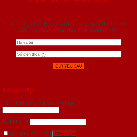
Vui lòng nhập thông tin để chúng tôi có thể liên hệ
với quý khách trong thời gian nhanh nhất.
Đăng nhập
Tên tài khoản hoặc địa chỉ email
*
Mật khẩu
*
Ghi nhớ mật khẩu
Đăng nhập