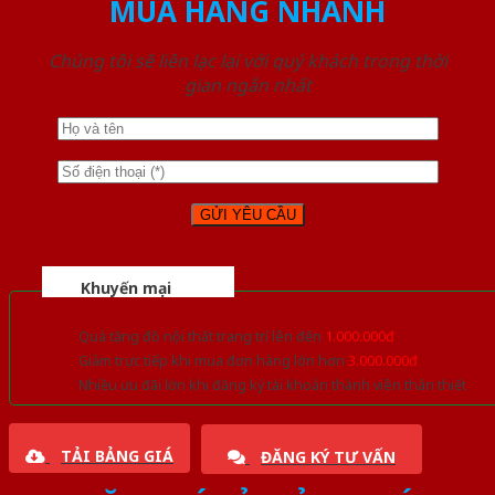
MUA HÀNG NHANH
Chúng tôi sẽ liên lạc lại với quý khách trong thời
gian ngắn nhất
Khuyến mại
Quà tặng đồ nội thất trang trí lên đến
1.000.000đ
Giảm trực tiếp khi mua đơn hàng lớn hơn
3.000.000đ
Nhiều ưu đãi lớn khi đăng ký tài khoản thành viên thân thiết
TẢI BẢNG GIÁ
ĐĂNG KÝ TƯ VẤN