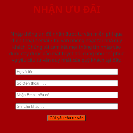
NHẬN ƯU ĐÃI
Nhập thông tin để nhận được tư vấn miễn phí qua
điện thoại / email/ tại văn phòng hoặc tại nhà quý
khách. Chúng tôi cam kết mọi thông tin nhập vào
dưới đây được bảo mật tuyệt đối cũng như chỉ phục
vụ yêu cầu tư vấn duy nhất của quý khách tại đây.