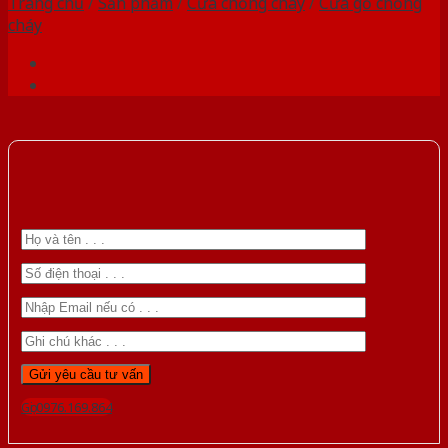
Trang chủ
/
Sản phẩm
/
Cửa chống cháy
/
Cửa gỗ chống
cháy
Gọi 0976.169.864