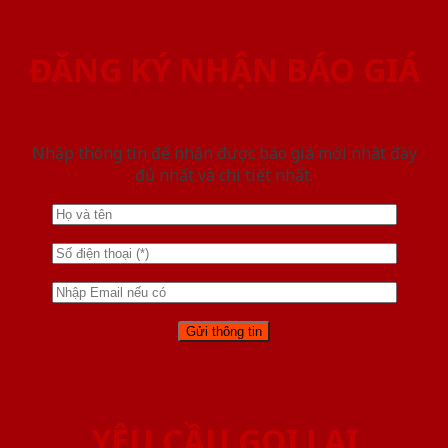
ĐĂNG KÝ NHẬN BÁO GIÁ
Nhập thông tin để nhận được báo giá mới nhât đầy
đủ nhất và chi tiết nhất.
YÊU CẦU GỌI LẠI