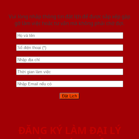
Vui lòng nhập thông tin đặt lịch để được sắp xếp gặp
gỡ làm việc hoăc tư vấn mà không phải chờ đợi.
ĐĂNG KÝ LÀM ĐẠI LÝ