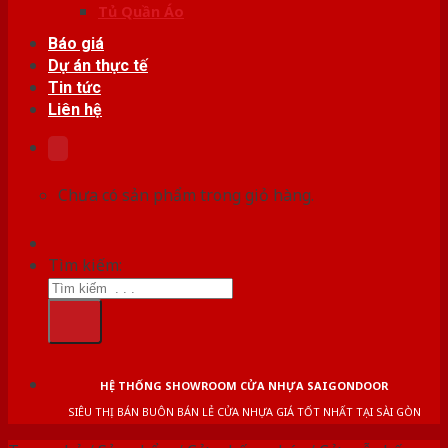
Tủ Quần Áo
Báo giá
Dự án thực tế
Tin tức
Liên hệ
Chưa có sản phẩm trong giỏ hàng.
Tìm kiếm:
HỆ THỐNG SHOWROOM CỬA NHỰA SAIGONDOOR
SIÊU THỊ BÁN BUÔN BÁN LẺ CỬA NHỰA GIÁ TỐT NHẤT TẠI SÀI GÒN