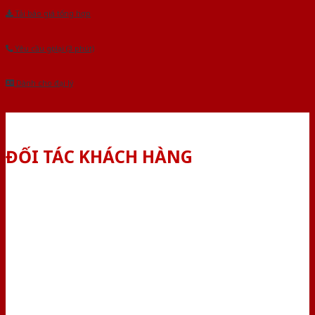
Tải báo giá tổng hợp
Yêu cầu gọi lại (3 phút)
Dành cho đại lý
ĐỐI TÁC KHÁCH HÀNG