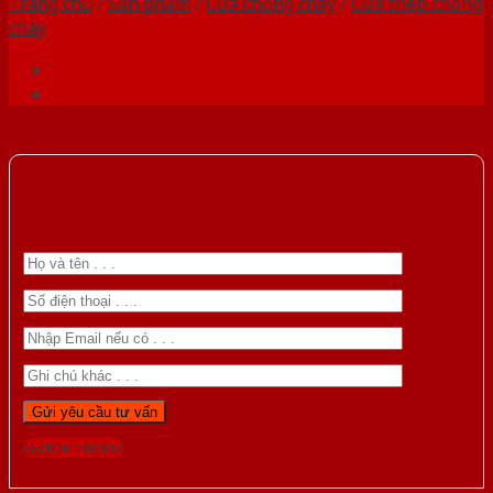
Trang chủ
/
Sản phẩm
/
Cửa chống cháy
/
Cửa thép chống
cháy
Gọi 0976.169.864