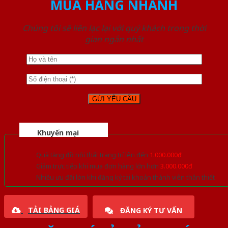
MUA HÀNG NHANH
Chúng tôi sẽ liên lạc lại với quý khách trong thời
gian ngắn nhất
Khuyến mại
Quà tặng đồ nội thất trang trí lên đến
1.000.000đ
Giảm trực tiếp khi mua đơn hàng lớn hơn
3.000.000đ
Nhiều ưu đãi lớn khi đăng ký tài khoản thành viên thân thiết
TẢI BẢNG GIÁ
ĐĂNG KÝ TƯ VẤN