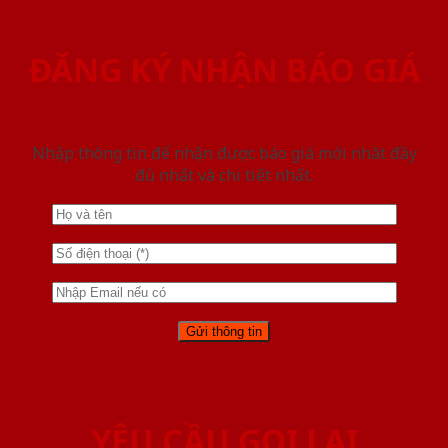
ĐĂNG KÝ NHẬN BÁO GIÁ
Nhập thông tin để nhận được báo giá mới nhât đầy
đủ nhất và chi tiết nhất.
YÊU CẦU GỌI LẠI