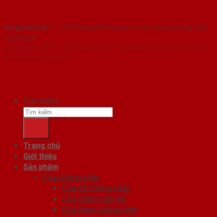
SaigonDoor™
- Hệ thống Showroom cửa nhựa hàng đầu
Việt Nam
Copyright ⓒ 2016 – 2026 SaigonDoor™ - www.bancuanhua.com | Đơn vị
chủ quản SaigonDoor
Tìm kiếm:
Trang chủ
Giới thiệu
Sản phẩm
Cửa chống cháy
Cửa gỗ chống cháy
Cửa nhôm vân gỗ
Cửa thép chống cháy