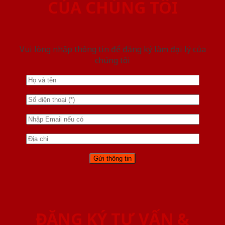
CỦA CHÚNG TÔI
Vui lòng nhập thông tin để đăng ký làm đại lý của
chúng tôi
ĐĂNG KÝ TƯ VẤN &