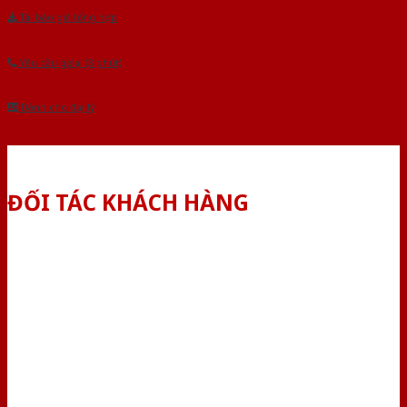
Tải báo giá tổng hợp
Yêu cầu gọi lại (3 phút)
Dành cho đại lý
ĐỐI TÁC KHÁCH HÀNG