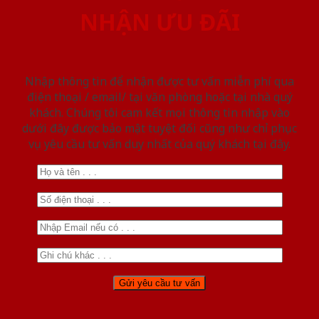
NHẬN ƯU ĐÃI
Nhập thông tin để nhận được tư vấn miễn phí qua
điện thoại / email/ tại văn phòng hoặc tại nhà quý
khách. Chúng tôi cam kết mọi thông tin nhập vào
dưới đây được bảo mật tuyệt đối cũng như chỉ phục
vụ yêu cầu tư vấn duy nhất của quý khách tại đây.