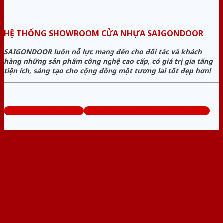
HỆ THỐNG SHOWROOM CỬA NHỰA SAIGONDOOR
SAIGONDOOR luôn nỗ lực mang đến cho đối tác và khách
hàng những sản phẩm công nghệ cao cấp, có giá trị gia tăng
tiện ích, sáng tạo cho cộng đồng một tương lai tốt đẹp hơn!
www.sieuthicuanhua.net
Tổng đài tư vấn miễn phí: 0824.400.400