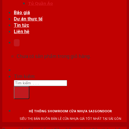
Tủ Quần Áo
Báo giá
Dự án thực tế
Tin tức
Liên hệ
Chưa có sản phẩm trong giỏ hàng.
Tìm kiếm:
HỆ THỐNG SHOWROOM CỬA NHỰA SAIGONDOOR
SIÊU THỊ BÁN BUÔN BÁN LẺ CỬA NHỰA GIÁ TỐT NHẤT TẠI SÀI GÒN