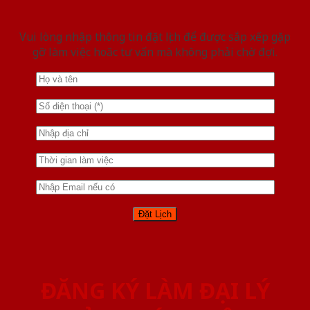
Vui lòng nhập thông tin đặt lịch để được sắp xếp gặp
gỡ làm việc hoăc tư vấn mà không phải chờ đợi.
ĐĂNG KÝ LÀM ĐẠI LÝ