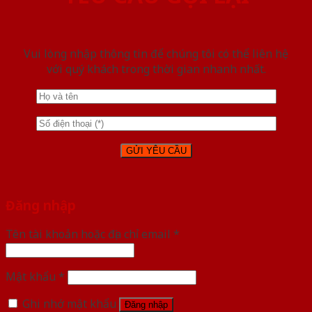
Vui lòng nhập thông tin để chúng tôi có thể liên hệ
với quý khách trong thời gian nhanh nhất.
Đăng nhập
Tên tài khoản hoặc địa chỉ email
*
Mật khẩu
*
Ghi nhớ mật khẩu
Đăng nhập