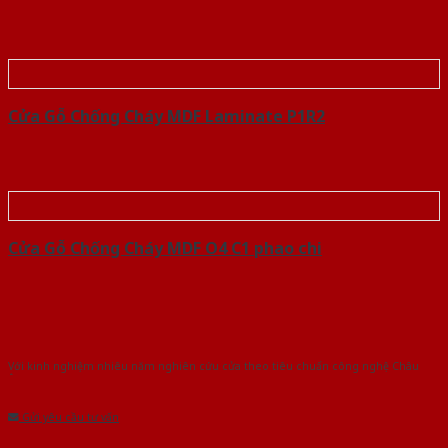
Cửa Gỗ Chống Cháy MDF Laminate P1R2
Cửa Gỗ Chống Cháy MDF O4 C1 phao chi
Với kinh nghiệm nhiêu năm nghiên cứu cửa theo tiêu chuẩn công nghệ Châu
Âu.Chúng tôi tự tin là nhà sản xuất & cung cấp hàng đầu tại Việt Nam!
Gửi yêu cầu tư vấn