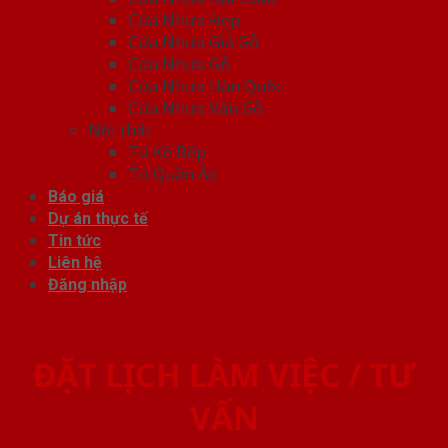
Cửa Nhựa Đẹp
Cửa Nhựa Giả Gỗ
Cửa Nhựa Gỗ
Cửa Nhựa Hàn Quốc
Cửa Nhựa Vân Gỗ
Nội thất
Tủ Kệ Bếp
Tủ Quần Áo
Báo giá
Dự án thực tế
Tin tức
Liên hệ
Đăng nhập
ĐẶT LỊCH LÀM VIỆC / TƯ
VẤN