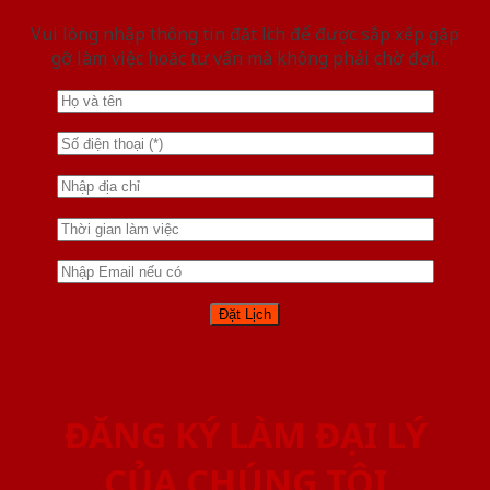
Vui lòng nhập thông tin đặt lịch để được sắp xếp gặp
gỡ làm việc hoăc tư vấn mà không phải chờ đợi.
ĐĂNG KÝ LÀM ĐẠI LÝ
CỦA CHÚNG TÔI