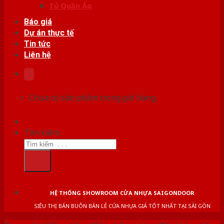
Tủ Quần Áo
Báo giá
Dự án thực tế
Tin tức
Liên hệ
Chưa có sản phẩm trong giỏ hàng.
Tìm kiếm:
HỆ THỐNG SHOWROOM CỬA NHỰA SAIGONDOOR
SIÊU THỊ BÁN BUÔN BÁN LẺ CỬA NHỰA GIÁ TỐT NHẤT TẠI SÀI GÒN