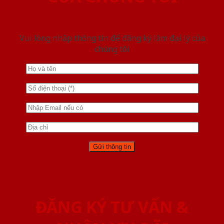
Vui lòng nhập thông tin để đăng ký làm đại lý của
chúng tôi
ĐĂNG KÝ TƯ VẤN &