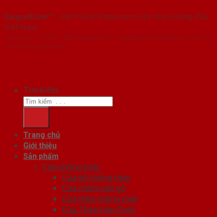
SaigonDoor™
- Hệ thống Showroom cửa nhựa hàng đầu
Việt Nam
Copyright ⓒ 2016 – 2026 SaigonDoor™ - www.bancuanhua.com | Đơn vị
chủ quản SaigonDoor
Tìm kiếm:
Trang chủ
Giới thiệu
Sản phẩm
Cửa chống cháy
Cửa gỗ chống cháy
Cửa nhôm vân gỗ
Cửa thép chống cháy
Cửa Thép Hàn Quốc