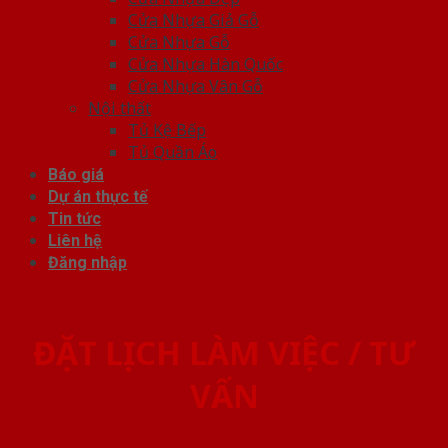
Cửa Nhựa Giả Gỗ
Cửa Nhựa Gỗ
Cửa Nhựa Hàn Quốc
Cửa Nhựa Vân Gỗ
Nội thất
Tủ Kệ Bếp
Tủ Quần Áo
Báo giá
Dự án thực tế
Tin tức
Liên hệ
Đăng nhập
ĐẶT LỊCH LÀM VIỆC / TƯ
VẤN