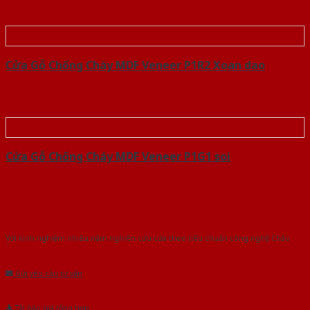
Cửa Gỗ Chống Cháy MDF Veneer P1R2 Xoan dao
Cửa Gỗ Chống Cháy MDF Veneer P1G1 soi
Với kinh nghiệm nhiêu năm nghiên cứu cửa theo tiêu chuẩn công nghệ Châu
Âu.Chúng tôi tự tin là nhà sản xuất & cung cấp hàng đầu tại Việt Nam!
Gửi yêu cầu tư vấn
Tải báo giá tổng hợp