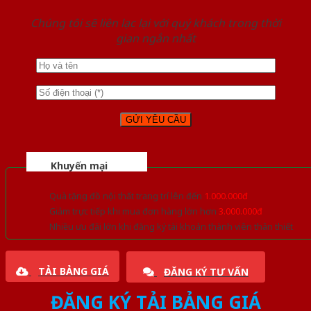
Chúng tôi sẽ liên lạc lại với quý khách trong thời
gian ngắn nhất
Khuyến mại
Quà tặng đồ nội thất trang trí lên đến
1.000.000đ
Giảm trực tiếp khi mua đơn hàng lớn hơn
3.000.000đ
Nhiều ưu đãi lớn khi đăng ký tài khoản thành viên thân thiết
TẢI BẢNG GIÁ
ĐĂNG KÝ TƯ VẤN
ĐĂNG KÝ TẢI BẢNG GIÁ