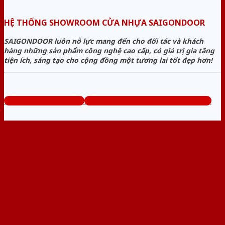
HỆ THỐNG SHOWROOM CỬA NHỰA SAIGONDOOR
SAIGONDOOR luôn nỗ lực mang đến cho đối tác và khách
hàng những sản phẩm công nghệ cao cấp, có giá trị gia tăng
tiện ích, sáng tạo cho cộng đồng một tương lai tốt đẹp hơn!
www.sieuthicuanhua.net
Tổng đài tư vấn miễn phí: 0824.400.400