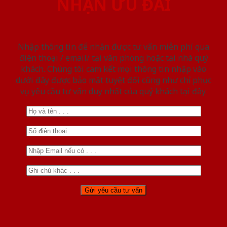
NHẬN ƯU ĐÃI
Nhập thông tin để nhận được tư vấn miễn phí qua
điện thoại / email/ tại văn phòng hoặc tại nhà quý
khách. Chúng tôi cam kết mọi thông tin nhập vào
dưới đây được bảo mật tuyệt đối cũng như chỉ phục
vụ yêu cầu tư vấn duy nhất của quý khách tại đây.