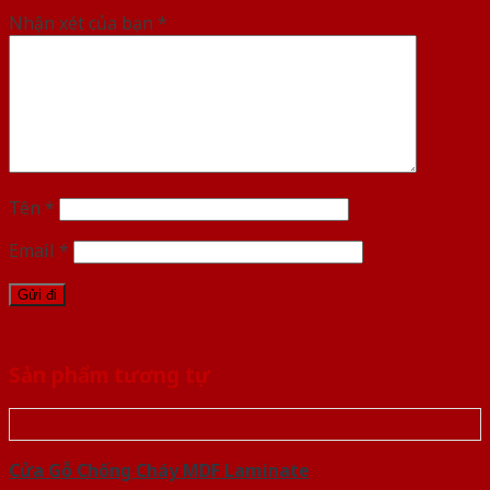
Nhận xét của bạn
*
Tên
*
Email
*
Sản phẩm tương tự
Cửa Gỗ Chống Cháy MDF Laminate