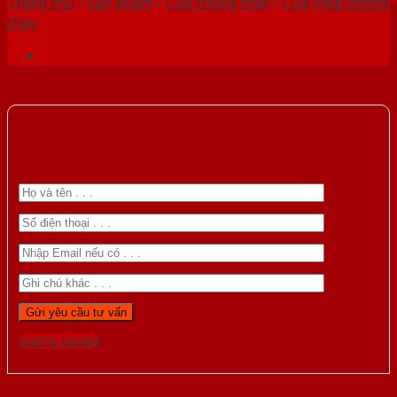
Trang chủ
/
Sản phẩm
/
Cửa chống cháy
/
Cửa thép chống
cháy
Gọi 0976.169.864