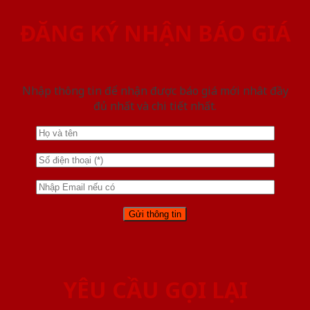
ĐĂNG KÝ NHẬN BÁO GIÁ
Nhập thông tin để nhận được báo giá mới nhât đầy
đủ nhất và chi tiết nhất.
YÊU CẦU GỌI LẠI