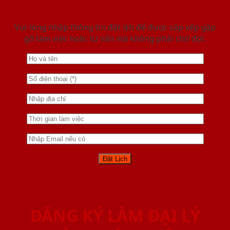
Vui lòng nhập thông tin đặt lịch để được sắp xếp gặp
gỡ làm việc hoăc tư vấn mà không phải chờ đợi.
ĐĂNG KÝ LÀM ĐẠI LÝ