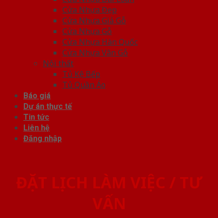
Cửa Nhựa Đẹp
Cửa Nhựa Giả Gỗ
Cửa Nhựa Gỗ
Cửa Nhựa Hàn Quốc
Cửa Nhựa Vân Gỗ
Nội thất
Tủ Kệ Bếp
Tủ Quần Áo
Báo giá
Dự án thực tế
Tin tức
Liên hệ
Đăng nhập
ĐẶT LỊCH LÀM VIỆC / TƯ
VẤN