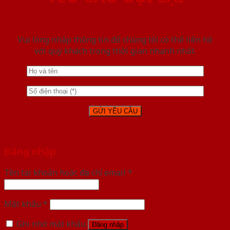
Vui lòng nhập thông tin để chúng tôi có thể liên hệ
với quý khách trong thời gian nhanh nhất.
Đăng nhập
Tên tài khoản hoặc địa chỉ email
*
Mật khẩu
*
Ghi nhớ mật khẩu
Đăng nhập