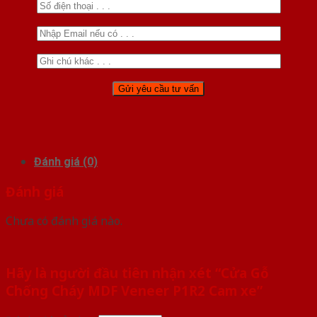
Đánh giá (0)
Đánh giá
Chưa có đánh giá nào.
Hãy là người đầu tiên nhận xét “Cửa Gỗ
Chống Cháy MDF Veneer P1R2 Cam xe”