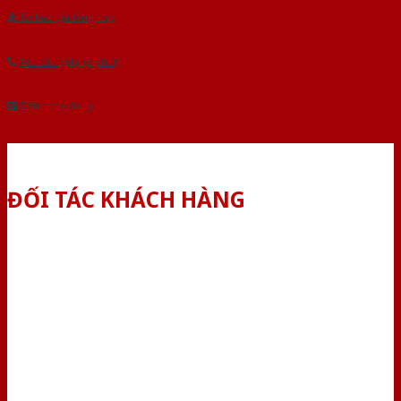
Tải báo giá tổng hợp
Yêu cầu gọi lại (3 phút)
Dành cho đại lý
ĐỐI TÁC KHÁCH HÀNG