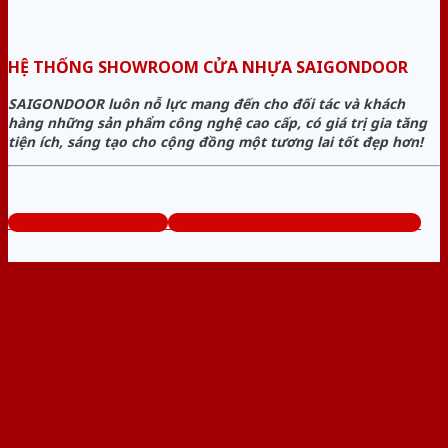
HỆ THỐNG SHOWROOM CỬA NHỰA SAIGONDOOR
SAIGONDOOR luôn nỗ lực mang đến cho đối tác và khách
hàng những sản phẩm công nghệ cao cấp, có giá trị gia tăng
tiện ích, sáng tạo cho cộng đồng một tương lai tốt đẹp hơn!
www.sieuthicuanhua.net
Tổng đài tư vấn miễn phí: 0824.400.400