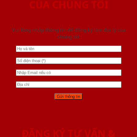
CỦA CHÚNG TÔI
Vui lòng nhập thông tin để đăng ký làm đại lý của
chúng tôi
ĐĂNG KÝ TƯ VẤN &