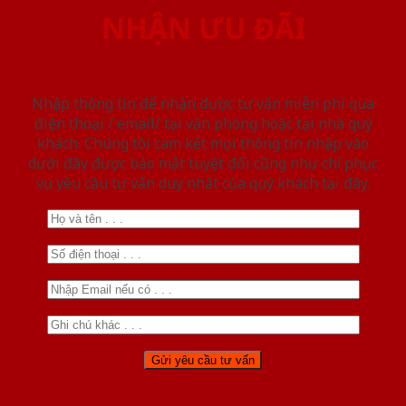
NHẬN ƯU ĐÃI
Nhập thông tin để nhận được tư vấn miễn phí qua
điện thoại / email/ tại văn phòng hoặc tại nhà quý
khách. Chúng tôi cam kết mọi thông tin nhập vào
dưới đây được bảo mật tuyệt đối cũng như chỉ phục
vụ yêu cầu tư vấn duy nhất của quý khách tại đây.