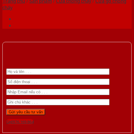
Trang chủ
/
Sản phẩm
/
Cửa chống cháy
/
Cửa gỗ chống
cháy
Gọi 0976.169.864