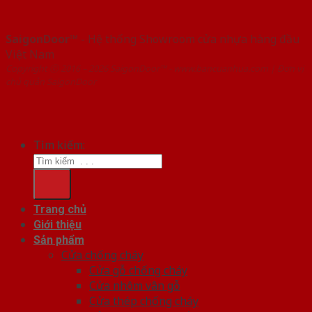
SaigonDoor™
- Hệ thống Showroom cửa nhựa hàng đầu
Việt Nam
Copyright ⓒ 2016 – 2026 SaigonDoor™ - www.bancuanhua.com | Đơn vị
chủ quản SaigonDoor
Tìm kiếm:
Trang chủ
Giới thiệu
Sản phẩm
Cửa chống cháy
Cửa gỗ chống cháy
Cửa nhôm vân gỗ
Cửa thép chống cháy