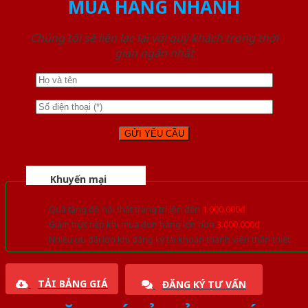
MUA HÀNG NHANH
Chúng tôi sẽ liên lạc lại với quý khách trong thời
gian ngắn nhất
Khuyến mại
Quà tặng đồ nội thất trang trí lên đến
1.000.000đ
Giảm trực tiếp khi mua đơn hàng lớn hơn
3.000.000đ
Nhiều ưu đãi lớn khi đăng ký tài khoản thành viên thân thiết
TẢI BẢNG GIÁ
ĐĂNG KÝ TƯ VẤN