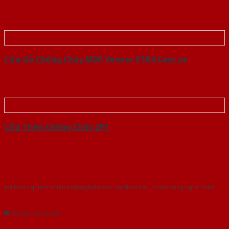
Cửa Gỗ Chống Cháy MDF Veneer P1R4 Cam xe
Cửa Thép Chống Cháy 2P1
Với kinh nghiệm nhiêu năm nghiên cứu cửa theo tiêu chuẩn công nghệ Châu
Âu.Chúng tôi tự tin là nhà sản xuất & cung cấp hàng đầu tại Việt Nam!
Gửi yêu cầu tư vấn