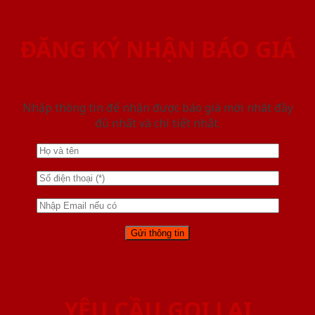
ĐĂNG KÝ NHẬN BÁO GIÁ
Nhập thông tin để nhận được báo giá mới nhât đầy
đủ nhất và chi tiết nhất.
YÊU CẦU GỌI LẠI