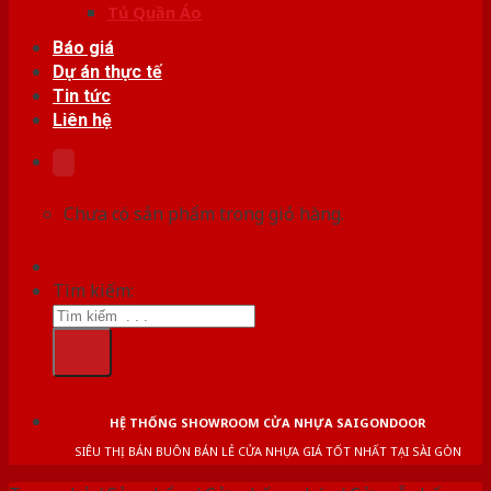
Tủ Quần Áo
Báo giá
Dự án thực tế
Tin tức
Liên hệ
Chưa có sản phẩm trong giỏ hàng.
Tìm kiếm:
HỆ THỐNG SHOWROOM CỬA NHỰA SAIGONDOOR
SIÊU THỊ BÁN BUÔN BÁN LẺ CỬA NHỰA GIÁ TỐT NHẤT TẠI SÀI GÒN