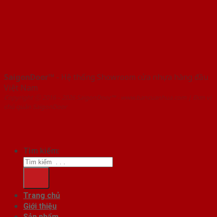
SaigonDoor™
- Hệ thống Showroom cửa nhựa hàng đầu
Việt Nam
Copyright ⓒ 2016 – 2026 SaigonDoor™ - www.bancuanhua.com | Đơn vị
chủ quản SaigonDoor
Tìm kiếm:
Trang chủ
Giới thiệu
Sản phẩm