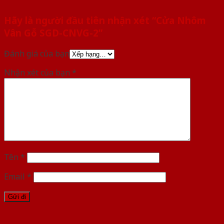
Hãy là người đầu tiên nhận xét “Cửa Nhôm
Vân Gỗ SGD-CNVG-2”
Đánh giá của bạn
Nhận xét của bạn
*
Tên
*
Email
*