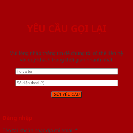
YÊU CẦU GỌI LẠI
Vui lòng nhập thông tin để chúng tôi có thể liên hệ
với quý khách trong thời gian nhanh nhất.
Đăng nhập
Tên tài khoản hoặc địa chỉ email
*