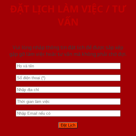
ĐẶT LỊCH LÀM VIỆC / TƯ
VẤN
Vui lòng nhập thông tin đặt lịch để được sắp xếp
gặp gỡ làm việc hoăc tư vấn mà không phải chờ đợi.