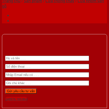
Trang chủ
/
Sản phẩm
/
Cửa chống cháy
/
Cửa nhôm vân
gỗ
Gọi 0976.169.864