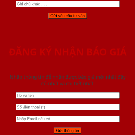
ĐĂNG KÝ NHẬN BÁO GIÁ
Nhập thông tin để nhận được báo giá mới nhât đầy
đủ nhất và chi tiết nhất.