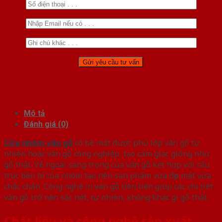
Mô tả
Đánh giá (0)
Cửa nhôm vân gỗ
có bề mặt được phủ lớp vân gỗ tự
nhiên hoặc vân gỗ công nghiệp, tạo cảm giác giống như
gỗ thật. Vẻ ngoài sang trọng của vân gỗ kết hợp với cấu
trúc bền bỉ của nhôm tạo nên sản phẩm vừa đẹp mắt vừa
chắc chắn. Công nghệ in vân gỗ tiên tiến giúp các chi tiết
vân gỗ trở nên sắc nét, tự nhiên, không khác gì gỗ thật.
Chất liệu và công nghệ sản xuất