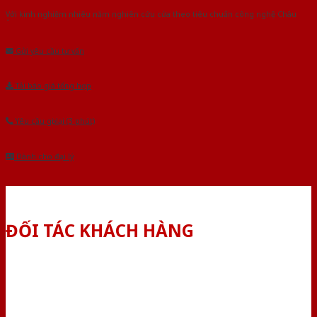
Với kinh nghiệm nhiêu năm nghiên cứu cửa theo tiêu chuẩn công nghệ Châu
Âu.Chúng tôi tự tin là nhà sản xuất & cung cấp hàng đầu tại Việt Nam!
Gửi yêu cầu tư vấn
Tải báo giá tổng hợp
Yêu cầu gọi lại (3 phút)
Dành cho đại lý
ĐỐI TÁC KHÁCH HÀNG