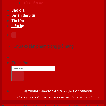
Tủ Quần Áo
Báo giá
Dự án thực tế
Tin tức
Liên hệ
Chưa có sản phẩm trong giỏ hàng.
Tìm kiếm:
HỆ THỐNG SHOWROOM CỬA NHỰA SAIGONDOOR
SIÊU THỊ BÁN BUÔN BÁN LẺ CỬA NHỰA GIÁ TỐT NHẤT TẠI SÀI GÒN