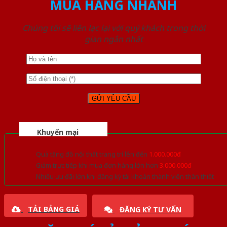
MUA HÀNG NHANH
Chúng tôi sẽ liên lạc lại với quý khách trong thời
gian ngắn nhất
Khuyến mại
Quà tặng đồ nội thất trang trí lên đến
1.000.000đ
Giảm trực tiếp khi mua đơn hàng lớn hơn
3.000.000đ
Nhiều ưu đãi lớn khi đăng ký tài khoản thành viên thân thiết
TẢI BẢNG GIÁ
ĐĂNG KÝ TƯ VẤN