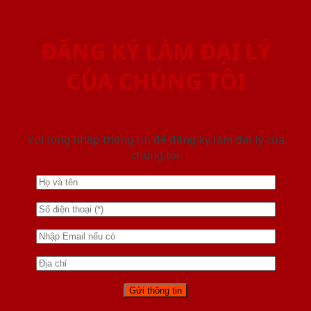
ĐĂNG KÝ LÀM ĐẠI LÝ
CỦA CHÚNG TÔI
Vui lòng nhập thông tin để đăng ký làm đại lý của
chúng tôi