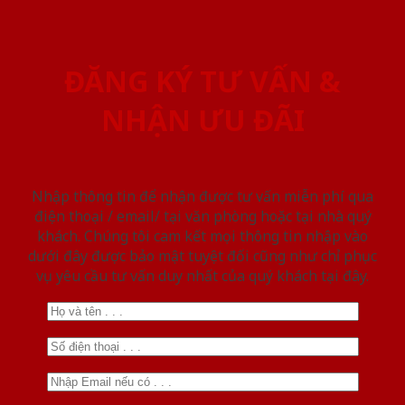
ĐĂNG KÝ TƯ VẤN &
NHẬN ƯU ĐÃI
Nhập thông tin để nhận được tư vấn miễn phí qua
điện thoại / email/ tại văn phòng hoặc tại nhà quý
khách. Chúng tôi cam kết mọi thông tin nhập vào
dưới đây được bảo mật tuyệt đối cũng như chỉ phục
vụ yêu cầu tư vấn duy nhất của quý khách tại đây.