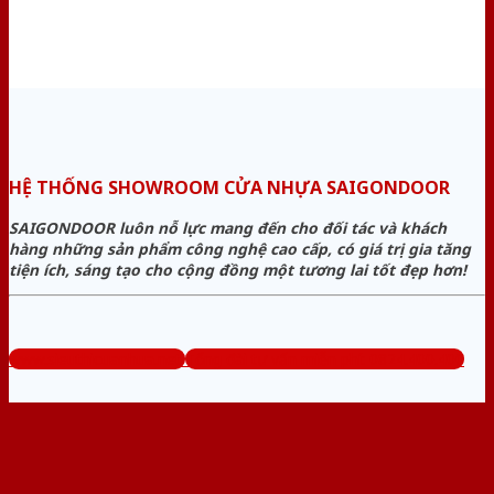
HỆ THỐNG SHOWROOM CỬA NHỰA SAIGONDOOR
SAIGONDOOR luôn nỗ lực mang đến cho đối tác và khách
hàng những sản phẩm công nghệ cao cấp, có giá trị gia tăng
tiện ích, sáng tạo cho cộng đồng một tương lai tốt đẹp hơn!
www.sieuthicuanhua.net
Tổng đài tư vấn miễn phí: 0824.400.400