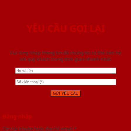
YÊU CẦU GỌI LẠI
Vui lòng nhập thông tin để chúng tôi có thể liên hệ
với quý khách trong thời gian nhanh nhất.
Đăng nhập
Tên tài khoản hoặc địa chỉ email
*