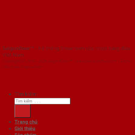
SaigonDoor™
- Hệ thống Showroom cửa nhựa hàng đầu
Việt Nam
Copyright ⓒ 2016 – 2026 SaigonDoor™ - www.bancuanhua.com | Đơn vị
chủ quản SaigonDoor
Tìm kiếm:
Trang chủ
Giới thiệu