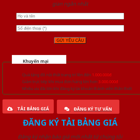
gian ngắn nhất
Khuyến mại
Quà tặng đồ nội thất trang trí lên đến
1.000.000đ
Giảm trực tiếp khi mua đơn hàng lớn hơn
3.000.000đ
Nhiều ưu đãi lớn khi đăng ký tài khoản thành viên thân thiết
TẢI BẢNG GIÁ
ĐĂNG KÝ TƯ VẤN
ĐĂNG KÝ TẢI BẢNG GIÁ
Đăng ký nhận báo giá mới nhất từ chúng tôi