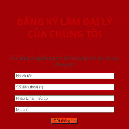
ĐĂNG KÝ LÀM ĐẠI LÝ
CỦA CHÚNG TÔI
Vui lòng nhập thông tin để đăng ký làm đại lý của
chúng tôi