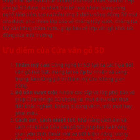
công tỉ mỉ để tạo ra các khung cửa chắc chắn, bền bỉ. Lớp
vân gỗ 5D được in nhiệt lên bề mặt nhôm bằng công
nghệ tiên tiến, tạo ra hiệu ứng 3 chiều sống động. Bề mặt
cửa được phủ thêm lớp bảo vệ chống trầy xước, chống tia
UV và chống thấm nước, giúp bảo vệ lớp vân gỗ khỏi tác
động của môi trường.
Ưu điểm của Cửa vân gỗ 5D
Thẩm mỹ cao
: Công nghệ in 5D tạo ra các họa tiết
vân gỗ nổi bật, mang lại vẻ đẹp tự nhiên và sang
trọng, làm tăng giá trị thẩm mỹ cho không gian
sống.
Độ bền vượt trội
: Nhôm cao cấp và lớp phủ bảo vệ
giúp Cửa vân gỗ 5D chống lại mọi điều kiện thời
tiết khắc nghiệt, không bị cong vênh, mối mọt hay
phai màu.
Cách âm, cách nhiệt tốt
: Khả năng cách âm và
cách nhiệt của Cửa vân gỗ 5D giúp tạo ra không
gian yên tĩnh, thoải mái và tiết kiệm năng lượng.