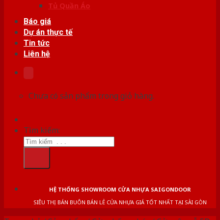
Tủ Quần Áo
Báo giá
Dự án thực tế
Tin tức
Liên hệ
Chưa có sản phẩm trong giỏ hàng.
Tìm kiếm:
HỆ THỐNG SHOWROOM CỬA NHỰA SAIGONDOOR
SIÊU THỊ BÁN BUÔN BÁN LẺ CỬA NHỰA GIÁ TỐT NHẤT TẠI SÀI GÒN