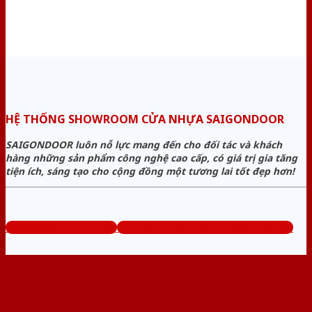
HỆ THỐNG SHOWROOM CỬA NHỰA SAIGONDOOR
SAIGONDOOR luôn nỗ lực mang đến cho đối tác và khách
hàng những sản phẩm công nghệ cao cấp, có giá trị gia tăng
tiện ích, sáng tạo cho cộng đồng một tương lai tốt đẹp hơn!
www.sieuthicuanhua.net
Tổng đài tư vấn miễn phí: 0824.400.400