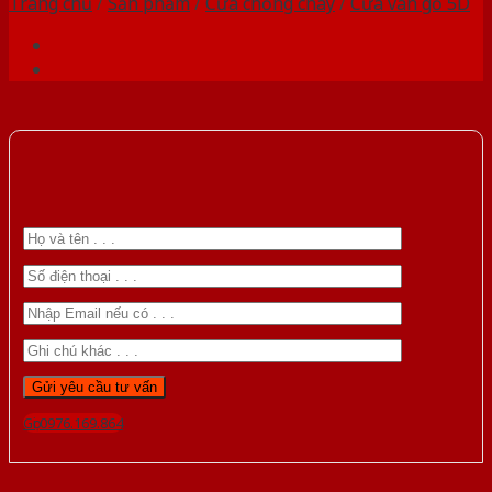
Trang chủ
/
Sản phẩm
/
Cửa chống cháy
/
Cửa vân gỗ 5D
Gọi 0976.169.864