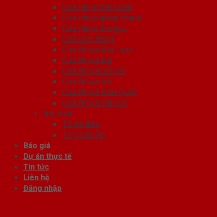
Cửa nhựa Đài Loan
Cửa nhựa ghép thanh
Cửa nhựa Sungyu
Cửa vòm nhựa
Cửa Nhựa Đài Loan
Cửa Nhựa Đẹp
Cửa Nhựa Giả Gỗ
Cửa Nhựa Gỗ
Cửa Nhựa Hàn Quốc
Cửa Nhựa Vân Gỗ
Nội thất
Tủ Kệ Bếp
Tủ Quần Áo
Báo giá
Dự án thực tế
Tin tức
Liên hệ
Đăng nhập