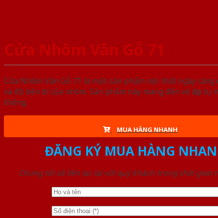
Cửa Nhôm Vân Gỗ 71
Cửa Nhôm Vân Gỗ 71 là một sản phẩm nội thất ngày càng đ
và độ bền bỉ của nhôm. Sản phẩm này mang đến vẻ đẹp tự 
thống.
MUA HÀNG NHANH
ĐĂNG KÝ MUA HÀNG NHAN
Chúng tôi sẽ liên lạc lại với quý khách trong thời gian