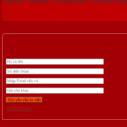
Trang chủ
/
Sản phẩm
/
Cửa chống cháy
/
Cửa nhôm vân g
Gọi 0976.169.864