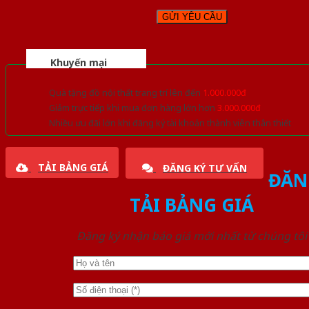
Khuyến mại
Quà tặng đồ nội thất trang trí lên đến
1.000.000đ
Giảm trực tiếp khi mua đơn hàng lớn hơn
3.000.000đ
Nhiều ưu đãi lớn khi đăng ký tài khoản thành viên thân thiết
TẢI BẢNG GIÁ
ĐĂNG KÝ TƯ VẤN
ĐĂN
TẢI BẢNG GIÁ
Đăng ký nhận báo giá mới nhất từ chúng tôi