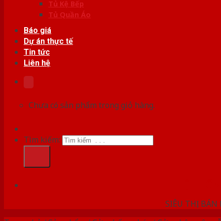
Tủ Kệ Bếp
Tủ Quần Áo
Báo giá
Dự án thực tế
Tin tức
Liên hệ
Chưa có sản phẩm trong giỏ hàng.
Tìm kiếm:
HỆ THỐ
SIÊU THỊ BÁN