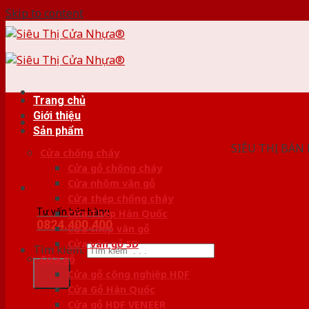
Skip to content
Trang chủ
Giới thiệu
HỆ THỐ
Sản phẩm
SIÊU THỊ BÁN
Cửa chống cháy
Cửa gỗ chống cháy
Cửa nhôm vân gỗ
Cửa thép chống cháy
Tư vấn bán hàng
Cửa Thép Hàn Quốc
0824.400.400
Cửa thép vân gỗ
Cửa vân gỗ 5D
Tìm kiếm:
Cửa gỗ
Cửa gỗ công nghiệp HDF
Cửa Gỗ Hàn Quốc
Cửa gỗ HDF VENEER