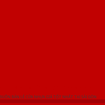
NG SHOWROOM CỬA NHỰA SAIGONDOOR
 BUÔN BÁN LẺ CỬA NHỰA GIÁ TỐT NHẤT TẠI SÀI GÒN