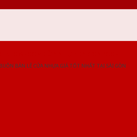
NG SHOWROOM CỬA NHỰA SAIGONDOOR
 BUÔN BÁN LẺ CỬA NHỰA GIÁ TỐT NHẤT TẠI SÀI GÒN