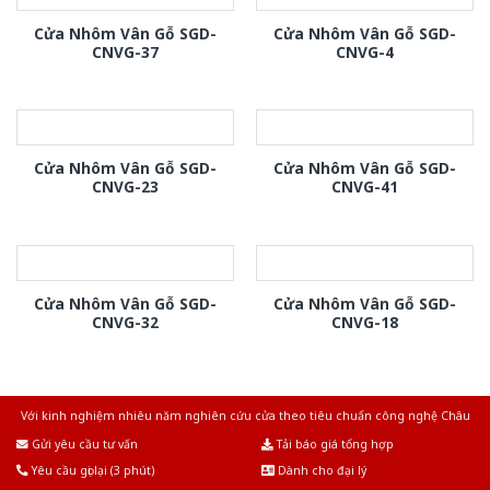
Cửa Nhôm Vân Gỗ SGD-
Cửa Nhôm Vân Gỗ SGD-
CNVG-37
CNVG-4
Cửa Nhôm Vân Gỗ SGD-
Cửa Nhôm Vân Gỗ SGD-
CNVG-23
CNVG-41
Cửa Nhôm Vân Gỗ SGD-
Cửa Nhôm Vân Gỗ SGD-
CNVG-32
CNVG-18
Với kinh nghiệm nhiêu năm nghiên cứu cửa theo tiêu chuẩn công nghệ Châu
Âu.Chúng tôi tự tin là nhà sản xuất & cung cấp hàng đầu tại Việt Nam!
Gửi yêu cầu tư vấn
Tải báo giá tổng hợp
Yêu cầu gọi lại (3 phút)
Dành cho đại lý