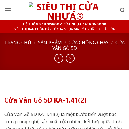
Skip
to
content
HỆ THỐNG SHOWROOM CỬA NHỰA SAIGONDOOR
SIÊU THỊ BÁN BUÔN BÁN LẺ CỬA NHỰA GIÁ TỐT NHẤT TẠI SÀI GÒN
TRANG CHỦ
/
SẢN PHẨM
/
CỬA CHỐNG CHÁY
/
CỬA
VÂN GỖ 5D
Cửa Vân Gỗ 5D KA-1.41(2)
Cửa Vân Gỗ 5D KA-1.41(2) là một bước tiến vượt bậc
trong công nghệ sản xuất cửa nhôm, kết hợp giữa tính
năng vượt trội của nhôm và vẻ đẹp tự nhiên của gỗ. Sản