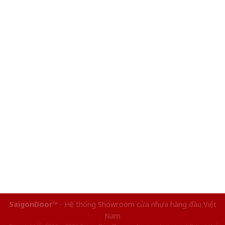
SaigonDoor™
- Hệ thống Showroom cửa nhựa hàng đầu Việt
Nam